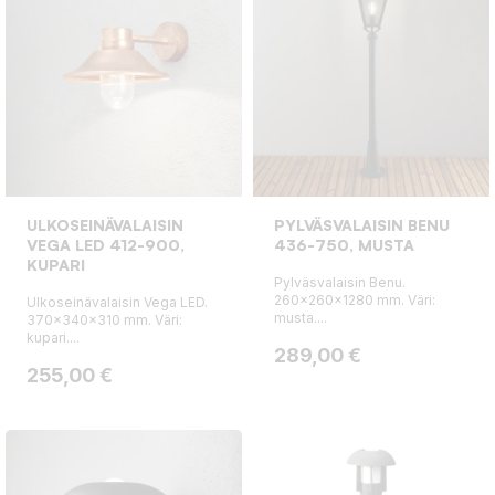
ULKOSEINÄVALAISIN
PYLVÄSVALAISIN BENU
VEGA LED 412-900,
436-750, MUSTA
KUPARI
Pylväsvalaisin Benu.
260x260x1280 mm. Väri:
Ulkoseinävalaisin Vega LED.
musta....
370x340x310 mm. Väri:
kupari....
Hinta
289,00 €
Hinta
255,00 €