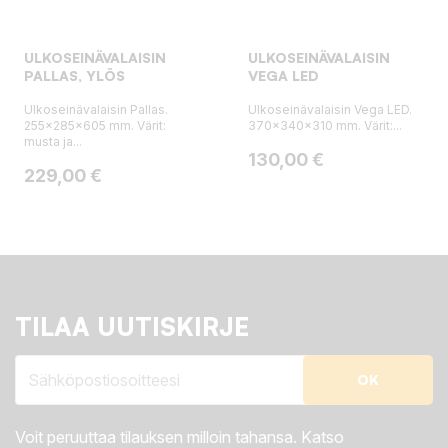
ULKOSEINÄVALAISIN
ULKOSEINÄVALAISIN
PALLAS, YLÖS
VEGA LED
Ulkoseinävalaisin Pallas.
Ulkoseinävalaisin Vega LED.
255x285x605 mm. Värit:
370x340x310 mm. Värit:...
musta ja...
Hinta
130,00 €
Hinta
229,00 €
TILAA UUTISKIRJE
Voit peruuttaa tilauksen milloin tahansa. Katso