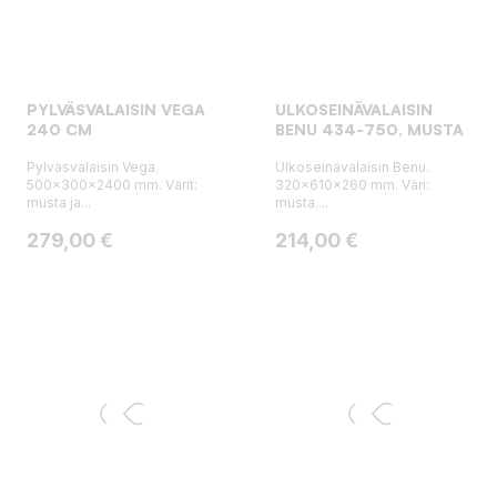
PYLVÄSVALAISIN VEGA
ULKOSEINÄVALAISIN
240 CM
BENU 434-750, MUSTA
Pylväsvalaisin Vega.
Ulkoseinävalaisin Benu.
500x300x2400 mm. Värit:
320x610x260 mm. Väri:
musta ja...
musta....
Hinta
Hinta
279,00 €
214,00 €