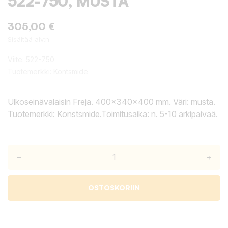
522-750, MUSTA
305,00 €
Sisältää alv:n
Viite:
522-750
Tuotemerkki:
Kontsmide
Ulkoseinävalaisin Freja. 400x340x400 mm. Väri: musta.
Tuotemerkki: Konstsmide.Toimitusaika: n. 5-10 arkipäivää.
–
+
OSTOSKORIIN