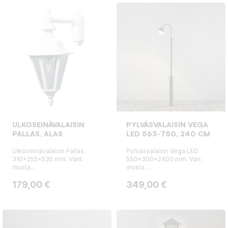
ULKOSEINÄVALAISIN
PYLVÄSVALAISIN VEGA
PALLAS, ALAS
LED 563-750, 240 CM
Ulkoseinävalaisin Pallas.
Pylväsvalaisin Vega LED.
310x255x535 mm. Värit:
550x300x2400 mm. Väri:
musta...
musta....
Hinta
Hinta
179,00 €
349,00 €