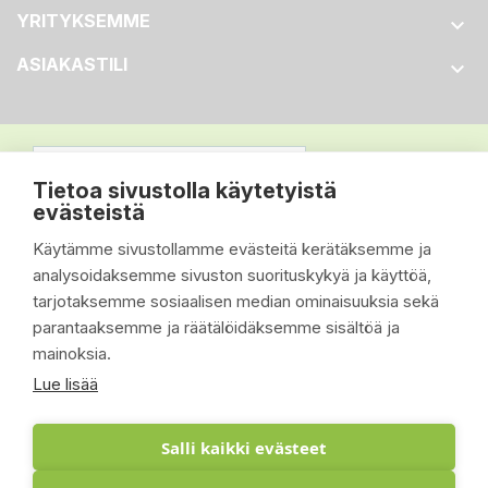
YRITYKSEMME

ASIAKASTILI

Tietoa sivustolla käytetyistä
evästeistä
Käytämme sivustollamme evästeitä kerätäksemme ja
analysoidaksemme sivuston suorituskykyä ja käyttöä,
tarjotaksemme sosiaalisen median ominaisuuksia sekä
parantaaksemme ja räätälöidäksemme sisältöä ja
mainoksia.
Lue lisää
Salli kaikki evästeet