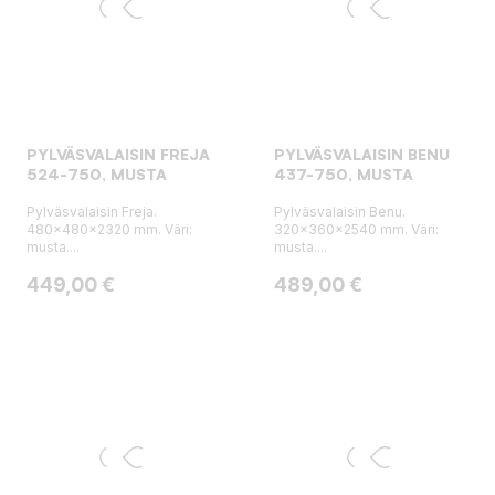
PYLVÄSVALAISIN FREJA
PYLVÄSVALAISIN BENU
524-750, MUSTA
437-750, MUSTA
Pylväsvalaisin Freja.
Pylväsvalaisin Benu.
480x480x2320 mm. Väri:
320x360x2540 mm. Väri:
musta....
musta....
Hinta
Hinta
449,00 €
489,00 €