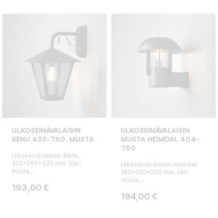
ULKOSEINÄVALAISIN
ULKOSEINÄVALAISIN
BENU 435-750, MUSTA
MUSTA HEIMDAL 404-
750
Ulkoseinävalaisin Benu.
320x260x430 mm. Väri:
Ulkoseinävalaisin Heimdal.
musta....
250x240x260 mm. Väri:
musta....
Hinta
193,00 €
Hinta
194,00 €