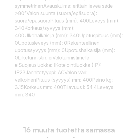
symmetrinenAvauskulma: erittäin leveä säde
>80°Valon suunta (suora/epäsuora):
suora/epäsuoraPituus (mm): 400Leveys (mm):
340Korkeus/syvyys (mm):
400Ulkohalkaisija (mm): 340Upotuspituus (mm):
0Upotusleveys (mm): 0Rakenteellinen
upotussyvyys (mm): 0Upotushalkaisija (mm):
0Liiketunnistin: eiValotunnistimella:
eiSuojausluokka: IKotelointiluokka (IP):
IP23Jännitetyyppi: ACValon väri:
valkoinenPituus (syvyys) mm: 400Paino kg:
3.15Korkeus mm: 400Tilavuus l: 54.4Leveys
mm: 340
16 muuta tuotetta samassa