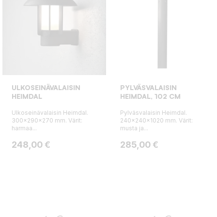
ULKOSEINÄVALAISIN
PYLVÄSVALAISIN
HEIMDAL
HEIMDAL, 102 CM
Ulkoseinävalaisin Heimdal.
Pylväsvalaisin Heimdal.
300x290x270 mm. Värit:
240x240x1020 mm. Värit:
harmaa...
musta ja...
Hinta
Hinta
248,00 €
285,00 €