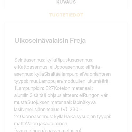
KUVAUS
TUOTETIEDOT
Ulkoseinävalaisin Freja
Seinäasennus: kylläRipustusasennus:
eiKattoasennus: eiUppoasennus: eiPinta-
asennus: kylläSisältää lampun: eiValonlähteen
tyyppi: muuLamppujen/moduulien lukumäärä:
1Lampunpidin: E27Kotelon materiaali:
alumiiniSisältää ohjauslaitteen: eiRungon väri:
mustaSuojuksen materiaali: läpinäkyvä
lasiNimellisjännitealue (V): 230 –
240Jonoasennus: kylläHäikäisysuojan tyyppi:
mattaValon jakautuminen
(symmetrinen/epäsymmetrinen):