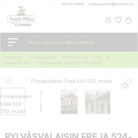
010 323 5858
asiakaspalvelu@siistipiha.fi
Etusivulle
Piha ja puutarha
Pihan sisustus
Ulko- ja
pihavalaisimet
Pylväsvalaisin Freja 524-750, musta
PYLVÄSVALAISIN FREJA 524-