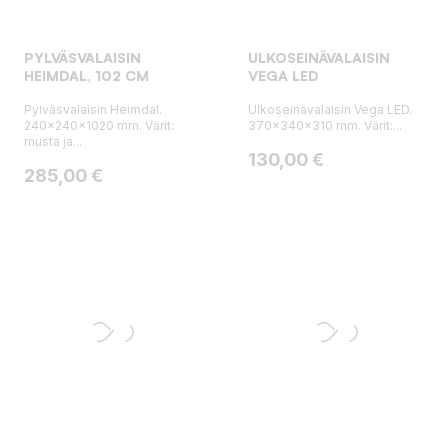
PYLVÄSVALAISIN
ULKOSEINÄVALAISIN
HEIMDAL, 102 CM
VEGA LED
Pylväsvalaisin Heimdal.
Ulkoseinävalaisin Vega LED.
240x240x1020 mm. Värit:
370x340x310 mm. Värit:...
musta ja...
Hinta
130,00 €
Hinta
285,00 €