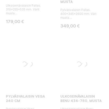
MUSTA
Ulkoseinävalaisin Pallas.
310x255x535 mm. Värit:
Pylväsvalaisin Pallas.
musta...
400x345x2600 mm. Väri:
musta....
Hinta
179,00 €
Hinta
349,00 €
PYLVÄSVALAISIN VEGA
ULKOSEINÄVALAISIN
240 CM
BENU 434-750, MUSTA
Pylväsvalaisin Vega.
Ulkoseinävalaisin Benu.