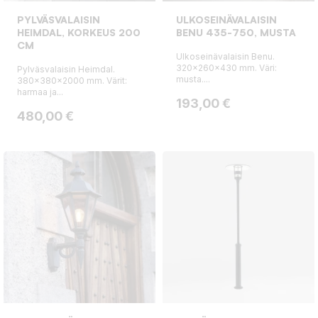
PYLVÄSVALAISIN
ULKOSEINÄVALAISIN
HEIMDAL, KORKEUS 200
BENU 435-750, MUSTA
CM
Ulkoseinävalaisin Benu.
320x260x430 mm. Väri:
Pylväsvalaisin Heimdal.
musta....
380x380x2000 mm. Värit:
harmaa ja...
Hinta
193,00 €
Hinta
480,00 €