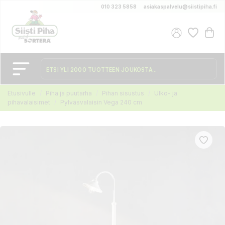
010 323 5858
asiakaspalvelu@siistipiha.fi
Etusivulle
Piha ja puutarha
Pihan sisustus
Ulko- ja
pihavalaisimet
Pylväsvalaisin Vega 240 cm