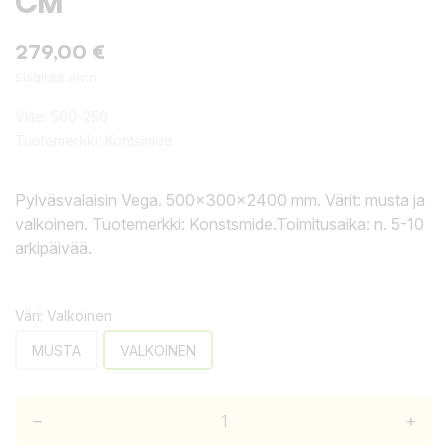
CM
279,00 €
Sisältää alv:n
Viite:
560-250
Tuotemerkki:
Kontsmide
Pylväsvalaisin Vega. 500x300x2400 mm. Värit: musta ja
valkoinen. Tuotemerkki: Konstsmide.Toimitusaika: n. 5-10
arkipäivää.
Väri: Valkoinen
MUSTA
VALKOINEN
–
+