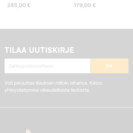
Hinta
Hinta
285,00 €
179,00 €
TILAA UUTISKIRJE
Voit peruuttaa tilauksen milloin tahansa. Katso
yhteystietomme oikeudellisista tiedoista.