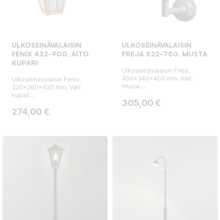
ULKOSEINÄVALAISIN
ULKOSEINÄVALAISIN
FENIX 432-900, AITO
FREJA 522-750, MUSTA
KUPARI
Ulkoseinävalaisin Freja.
400x340x400 mm. Väri:
Ulkoseinävalaisin Fenix.
musta....
320x260x430 mm. Väri:
kupari....
Hinta
305,00 €
Hinta
274,00 €