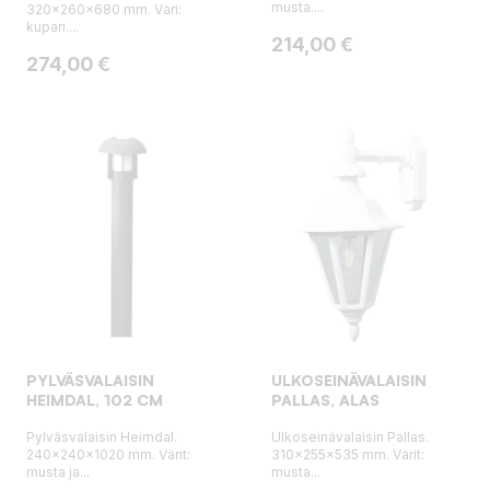
musta....
320x260x680 mm. Väri:
kupari....
Hinta
214,00 €
Hinta
274,00 €
PYLVÄSVALAISIN
ULKOSEINÄVALAISIN
HEIMDAL, 102 CM
PALLAS, ALAS
Pylväsvalaisin Heimdal.
Ulkoseinävalaisin Pallas.
240x240x1020 mm. Värit:
310x255x535 mm. Värit:
musta ja...
musta...