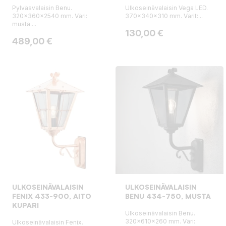
Pylväsvalaisin Benu.
Ulkoseinävalaisin Vega LED.
320x360x2540 mm. Väri:
370x340x310 mm. Värit:...
musta....
Hinta
130,00 €
Hinta
489,00 €
ULKOSEINÄVALAISIN
ULKOSEINÄVALAISIN
FENIX 433-900, AITO
BENU 434-750, MUSTA
KUPARI
Ulkoseinävalaisin Benu.
320x610x260 mm. Väri:
Ulkoseinävalaisin Fenix.