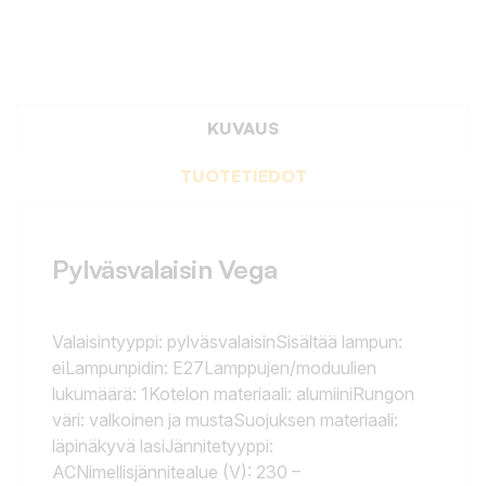
KUVAUS
TUOTETIEDOT
Pylväsvalaisin Vega
Valaisintyyppi: pylväsvalaisinSisältää lampun:
eiLampunpidin: E27Lamppujen/moduulien
lukumäärä: 1Kotelon materiaali: alumiiniRungon
väri: valkoinen ja mustaSuojuksen materiaali:
läpinäkyvä lasiJännitetyyppi:
ACNimellisjännitealue (V): 230 –