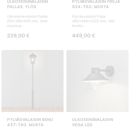
ULKOSEINÄVALAISIN
PYLVÄSVALAISIN FREJA
PALLAS, YLÖS
524-750, MUSTA
Ulkoseinävalaisin Pallas.
Pylväsvalaisin Freja.
255x285x605 mm. Värit:
480x480x2320 mm. Väri:
musta ja...
musta....
Hinta
Hinta
229,00 €
449,00 €
PYLVÄSVALAISIN BENU
ULKOSEINÄVALAISIN
437-750, MUSTA
VEGA LED