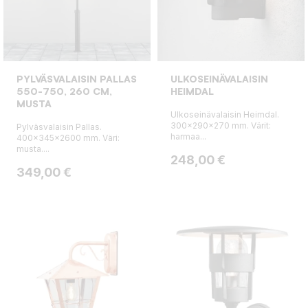
PYLVÄSVALAISIN PALLAS
ULKOSEINÄVALAISIN
550-750, 260 CM,
HEIMDAL
MUSTA
Ulkoseinävalaisin Heimdal.
300x290x270 mm. Värit:
Pylväsvalaisin Pallas.
harmaa...
400x345x2600 mm. Väri:
musta....
Hinta
248,00 €
Hinta
349,00 €