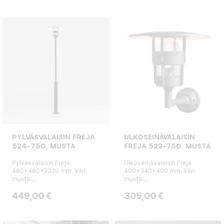
PYLVÄSVALAISIN FREJA
ULKOSEINÄVALAISIN
524-750, MUSTA
FREJA 522-750, MUSTA
Pylväsvalaisin Freja.
Ulkoseinävalaisin Freja.
480x480x2320 mm. Väri:
400x340x400 mm. Väri:
musta....
musta....
Hinta
Hinta
449,00 €
305,00 €