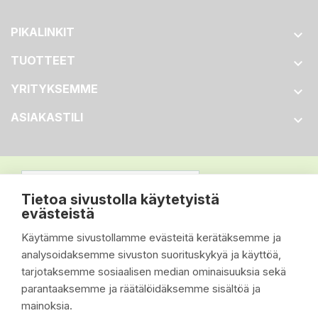
PIKALINKIT

TUOTTEET

YRITYKSEMME

ASIAKASTILI

Tietoa sivustolla käytetyistä
evästeistä
Käytämme sivustollamme evästeitä kerätäksemme ja
analysoidaksemme sivuston suorituskykyä ja käyttöä,
tarjotaksemme sosiaalisen median ominaisuuksia sekä
parantaaksemme ja räätälöidäksemme sisältöä ja
mainoksia.