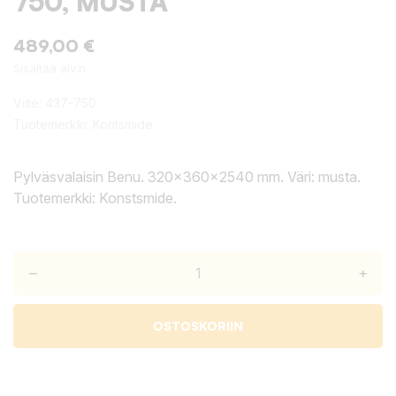
750, MUSTA
489,00 €
Sisältää alv:n
Viite:
437-750
Tuotemerkki:
Kontsmide
Pylväsvalaisin Benu. 320x360x2540 mm. Väri: musta.
Tuotemerkki: Konstsmide.
–
+
OSTOSKORIIN