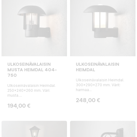
ULKOSEINÄVALAISIN
ULKOSEINÄVALAISIN
MUSTA HEIMDAL 404-
HEIMDAL
750
Ulkoseinävalaisin Heimdal.
300x290x270 mm. Värit:
Ulkoseinävalaisin Heimdal.
harmaa...
250x240x260 mm. Väri:
musta....
Hinta
248,00 €
Hinta
194,00 €