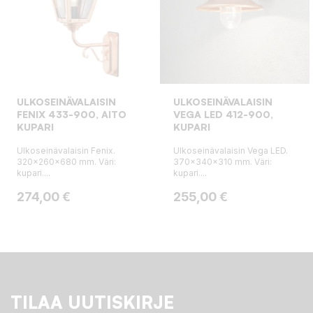
ULKOSEINÄVALAISIN
ULKOSEINÄVALAISIN
FENIX 433-900, AITO
VEGA LED 412-900,
KUPARI
KUPARI
Ulkoseinävalaisin Fenix.
Ulkoseinävalaisin Vega LED.
320x260x680 mm. Väri:
370x340x310 mm. Väri:
kupari....
kupari....
Hinta
Hinta
274,00 €
255,00 €
TILAA UUTISKIRJE