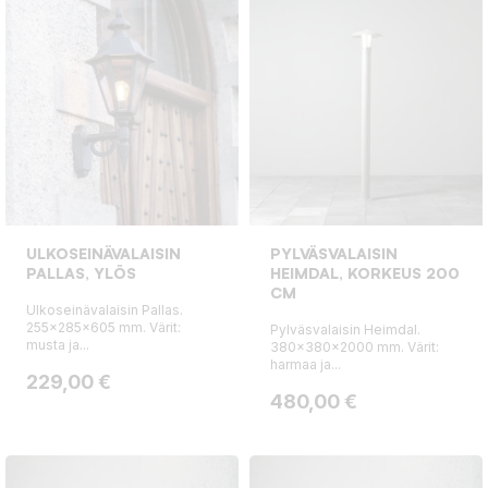
ULKOSEINÄVALAISIN
PYLVÄSVALAISIN
PALLAS, YLÖS
HEIMDAL, KORKEUS 200
CM
Ulkoseinävalaisin Pallas.
255x285x605 mm. Värit:
Pylväsvalaisin Heimdal.
musta ja...
380x380x2000 mm. Värit:
harmaa ja...
Hinta
229,00 €
Hinta
480,00 €