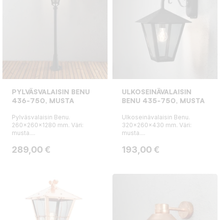
PYLVÄSVALAISIN BENU
ULKOSEINÄVALAISIN
436-750, MUSTA
BENU 435-750, MUSTA
Pylväsvalaisin Benu.
Ulkoseinävalaisin Benu.
260x260x1280 mm. Väri:
320x260x430 mm. Väri:
musta....
musta....
Hinta
Hinta
289,00 €
193,00 €