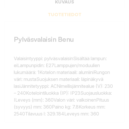
KUVAUS
TUOTETIEDOT
Pylväsvalaisin Benu
Valaisintyyppi: pylväsvalaisinSisältää lampun:
eiLampunpidin: E27Lamppujen/moduulien
lukumäärä: 1Kotelon materiaali: alumiiniRungon
väri: mustaSuojuksen materiaali: läpinäkyvä
lasiJännitetyyppi: ACNimellisjännitealue (V): 230
– 240Kotelointiluokka (IP): IP23Suojausluokka:
ILeveys (mm): 360Valon väri: valkoinenPituus
(syvyys) mm: 360Paino kg: 7.8Korkeus mm:
2540Tilavuus l: 329.184Leveys mm: 360