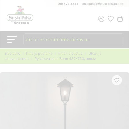
010 323 5858
asiakaspalvelu@siistipiha.fi
Etusivulle
Piha ja puutarha
Pihan sisustus
Ulko- ja
pihavalaisimet
Pylväsvalaisin Benu 437-750, musta