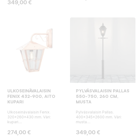
Hinta
349,00 €
ULKOSEINÄVALAISIN
PYLVÄSVALAISIN PALLAS
FENIX 432-900, AITO
550-750, 260 CM,
KUPARI
MUSTA
Ulkoseinävalaisin Fenix.
Pylväsvalaisin Pallas.
320x260x430 mm. Väri:
400x345x2600 mm. Väri:
kupari....
musta....
Hinta
Hinta
274,00 €
349,00 €