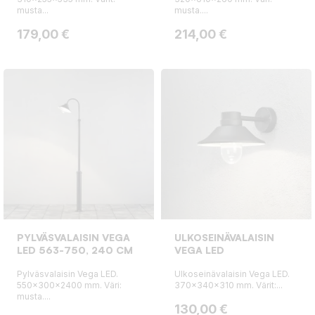
musta...
musta....
Hinta
Hinta
179,00 €
214,00 €
PYLVÄSVALAISIN VEGA
ULKOSEINÄVALAISIN
LED 563-750, 240 CM
VEGA LED
Pylväsvalaisin Vega LED.
Ulkoseinävalaisin Vega LED.
550x300x2400 mm. Väri:
370x340x310 mm. Värit:...
musta....
Hinta
130,00 €