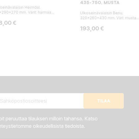
435-750, MUSTA
seinävalaisin Heimdal.
290x270 mm. Värit: harmaa...
Ulkoseinävalaisin Benu.
320x260x430 mm. Väri: musta...
ta
8,00 €
Hinta
193,00 €
it peruuttaa tilauksen milloin tahansa. Katso
teystietomme oikeudellisista tiedoista.