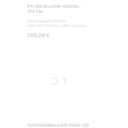
PYLVÄSVALAISIN HEIMDAL,
102 CM
Pylväsvalaisin Heimdal.
240x240x1020 mm. Värit: musta ja...
Hinta
285,00 €
ULKOSEINÄVALAISIN VEGA LED