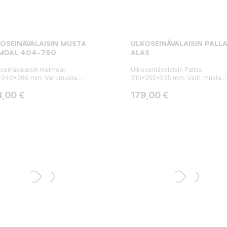
OSEINÄVALAISIN MUSTA
ULKOSEINÄVALAISIN PALLA
IMDAL 404-750
ALAS
seinävalaisin Heimdal.
Ulkoseinävalaisin Pallas.
240x260 mm. Väri: musta....
310x255x535 mm. Värit: musta...
ta
Hinta
4,00 €
179,00 €