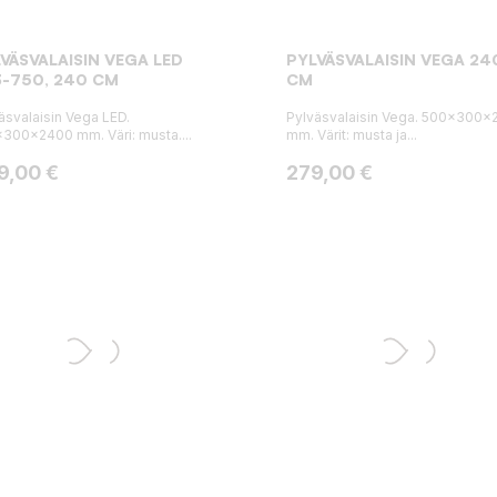
VÄSVALAISIN VEGA LED
PYLVÄSVALAISIN VEGA 24
-750, 240 CM
CM
äsvalaisin Vega LED.
Pylväsvalaisin Vega. 500x300x
300x2400 mm. Väri: musta....
mm. Värit: musta ja...
ta
Hinta
9,00 €
279,00 €