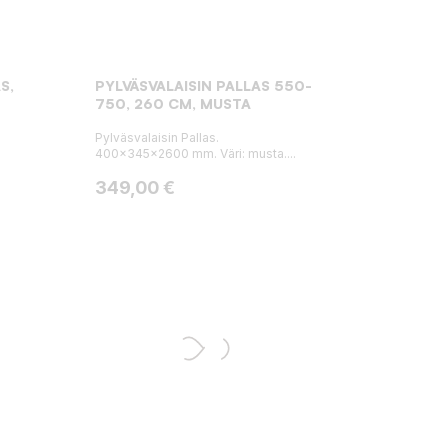
S,
PYLVÄSVALAISIN PALLAS 550-
750, 260 CM, MUSTA
Pylväsvalaisin Pallas.
400x345x2600 mm. Väri: musta....
Hinta
349,00 €