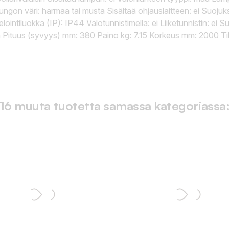
Rungon väri: harmaa tai musta Sisältää ohjauslaitteen: ei Suojuk
lointiluokka (IP): IP44 Valotunnistimella: ei Liiketunnistin: ei
nen Pituus (syvyys) mm: 380 Paino kg: 7.15 Korkeus mm: 2000 T
16 muuta tuotetta samassa kategoriassa