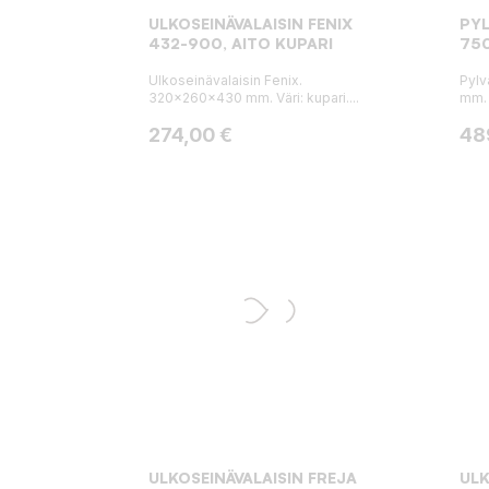
ULKOSEINÄVALAISIN FENIX
PYL
432-900, AITO KUPARI
750
Ulkoseinävalaisin Fenix.
Pylv
320x260x430 mm. Väri: kupari....
mm. 
Hinta
Hin
274,00 €
48
ULKOSEINÄVALAISIN FREJA
ULK