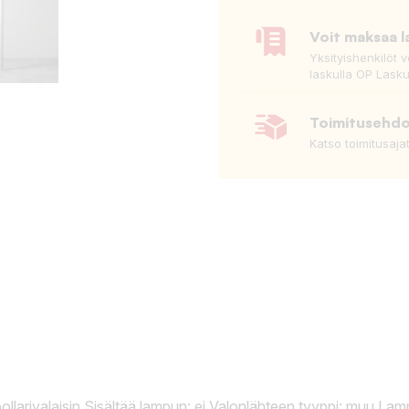
Voit maksaa l
Yksityishenkilöt 
laskulla OP Lasku
Toimitusehd
Katso toimitusaja
pollarivalaisin Sisältää lampun: ei Valonlähteen tyyppi: muu 