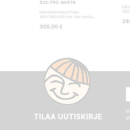
522-750, MUSTA
Ulko
300x
Ulkoseinävalaisin Freja.
400x340x400 mm. Väri: musta....
Hin
24
Hinta
305,00 €
Vo
TILAA UUTISKIRJE
yh