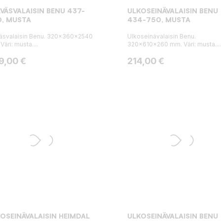
VÄSVALAISIN BENU 437-
ULKOSEINÄVALAISIN BENU
, MUSTA
434-750, MUSTA
äsvalaisin Benu. 320x360x2540
Ulkoseinävalaisin Benu.
Väri: musta....
320x610x260 mm. Väri: musta....
ta
Hinta
9,00 €
214,00 €
OSEINÄVALAISIN HEIMDAL
ULKOSEINÄVALAISIN BENU