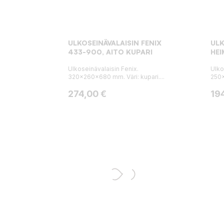
ULKOSEINÄVALAISIN FENIX
ULK
433-900, AITO KUPARI
HE
Ulkoseinävalaisin Fenix.
Ulko
320x260x680 mm. Väri: kupari....
250x
Hinta
Hin
274,00 €
19