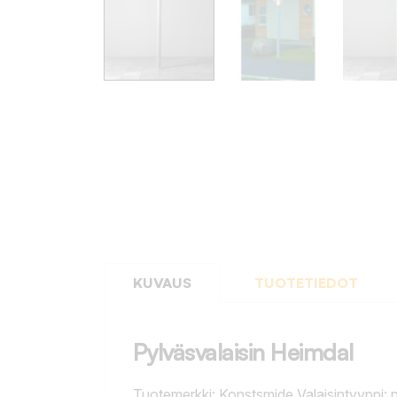
KUVAUS
TUOTETIEDOT
Pylväsvalaisin Heimdal
Tuotemerkki: Konstsmide Valaisintyyppi: 