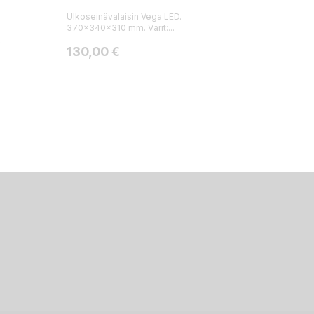
Ulkoseinävalaisin Vega LED.
370x340x310 mm. Värit:...
.
Hinta
130,00 €