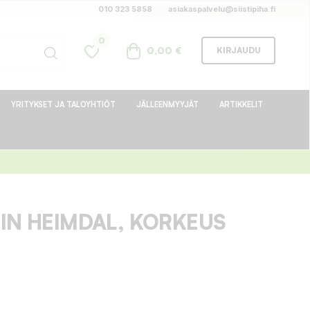
010 323 5858
asiakaspalvelu@siistipiha.fi
0
0,00 €
KIRJAUDU
YRITYKSET JA TALOYHTIÖT
JÄLLEENMYYJÄT
ARTIKKELIT
IN HEIMDAL, KORKEUS