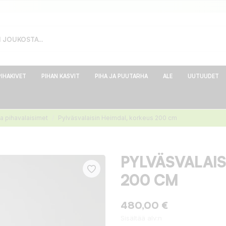
PIHAKIVET
PIHAN KASVIT
PIHA JA PUUTARHA
ALE
UUTUUDET
ja pihavalaisimet
Pylväsvalaisin Heimdal, korkeus 200 cm
PYLVÄSVALAIS
200 CM
480,00 €
Sisältää alv:n