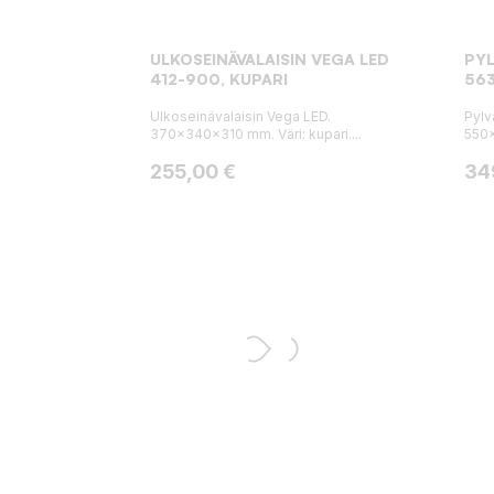
ULKOSEINÄVALAISIN VEGA LED
PYL
412-900, KUPARI
563
Ulkoseinävalaisin Vega LED.
Pylv
370x340x310 mm. Väri: kupari....
550x
Hinta
Hin
255,00 €
34