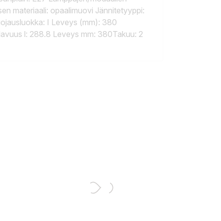
sen materiaali: opaalimuovi Jännitetyyppi:
 Suojausluokka: I Leveys (mm): 380
ilavuus l: 288.8 Leveys mm: 380Takuu: 2
: