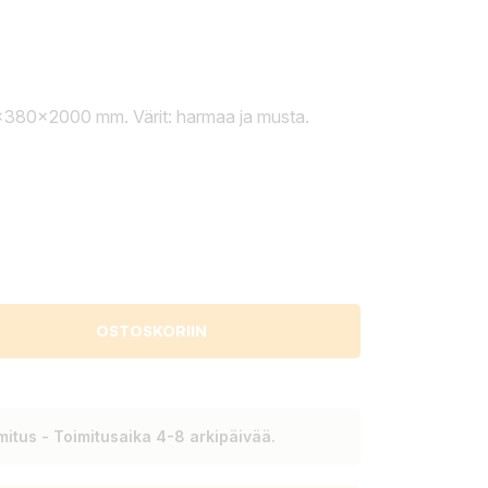
x380x2000 mm. Värit: harmaa ja musta.
OSTOSKORIIN
itus - Toimitusaika 4-8 arkipäivää.