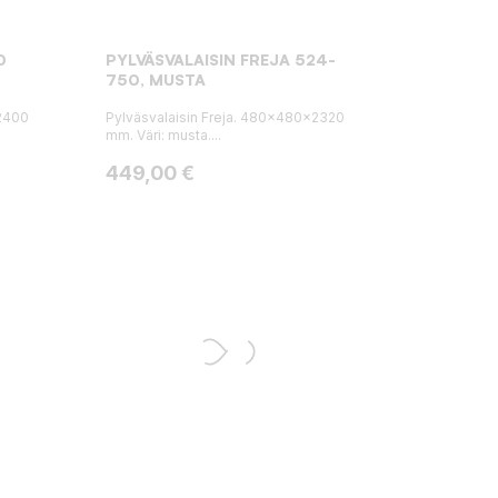
0
PYLVÄSVALAISIN FREJA 524-
750, MUSTA
2400
Pylväsvalaisin Freja. 480x480x2320
mm. Väri: musta....
Hinta
449,00 €