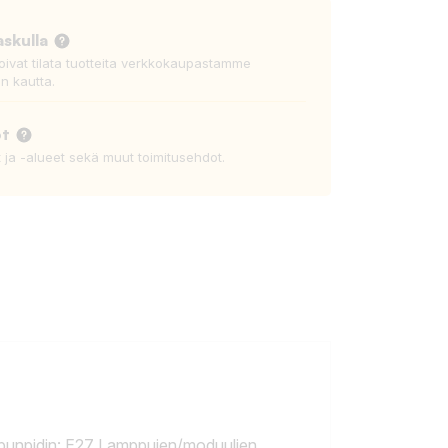
askulla
voivat tilata tuotteita verkkokaupastamme
n kautta.
ot
t ja -alueet sekä muut toimitusehdot.
Lampunpidin: E27 Lamppujen/moduulien