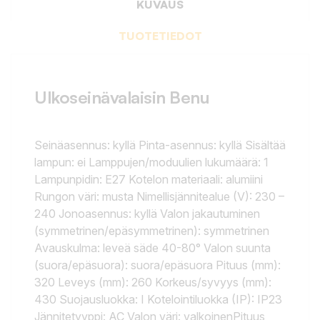
KUVAUS
TUOTETIEDOT
Ulkoseinävalaisin Benu
Seinäasennus: kyllä Pinta-asennus: kyllä Sisältää
lampun: ei Lamppujen/moduulien lukumäärä: 1
Lampunpidin: E27 Kotelon materiaali: alumiini
Rungon väri: musta Nimellisjännitealue (V): 230 –
240 Jonoasennus: kyllä Valon jakautuminen
(symmetrinen/epäsymmetrinen): symmetrinen
Avauskulma: leveä säde 40-80° Valon suunta
(suora/epäsuora): suora/epäsuora Pituus (mm):
320 Leveys (mm): 260 Korkeus/syvyys (mm):
430 Suojausluokka: I Kotelointiluokka (IP): IP23
Jännitetyyppi: AC Valon väri: valkoinenPituus