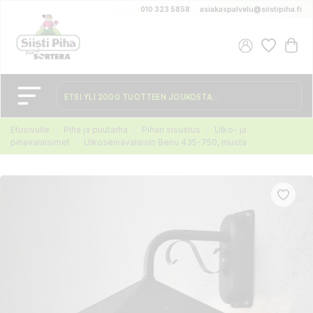
010 323 5858
asiakaspalvelu@siistipiha.fi
Etusivulle
Piha ja puutarha
Pihan sisustus
Ulko- ja
pihavalaisimet
Ulkoseinävalaisin Benu 435-750, musta