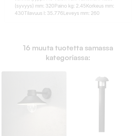
(syvyys) mm: 320Paino kg: 2.45Korkeus mm:
430Tilavuus l: 35.776Leveys mm: 260
16 muuta tuotetta samassa
kategoriassa: