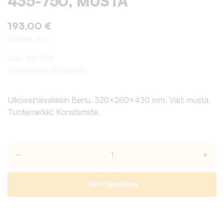
435-750, MUSTA
193,00 €
Sisältää alv:n
Viite:
435-750
Tuotemerkki:
Kontsmide
Ulkoseinävalaisin Benu. 320x260x430 mm. Väri: musta.
Tuotemerkki: Konstsmide.
–
+
OSTOSKORIIN