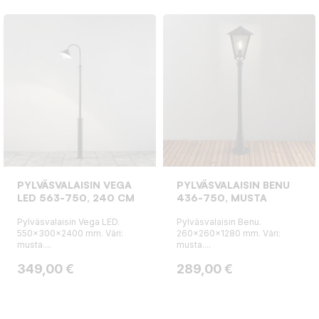
PYLVÄSVALAISIN VEGA
PYLVÄSVALAISIN BENU
LED 563-750, 240 CM
436-750, MUSTA
Pylväsvalaisin Vega LED.
Pylväsvalaisin Benu.
550x300x2400 mm. Väri:
260x260x1280 mm. Väri:
musta....
musta....
Hinta
Hinta
349,00 €
289,00 €