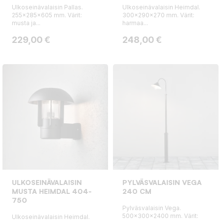
Ulkoseinävalaisin Pallas.
Ulkoseinävalaisin Heimdal.
255x285x605 mm. Värit:
300x290x270 mm. Värit:
musta ja...
harmaa...
Hinta
Hinta
229,00 €
248,00 €
ULKOSEINÄVALAISIN
PYLVÄSVALAISIN VEGA
MUSTA HEIMDAL 404-
240 CM
750
Pylväsvalaisin Vega.
500x300x2400 mm. Värit:
Ulkoseinävalaisin Heimdal.