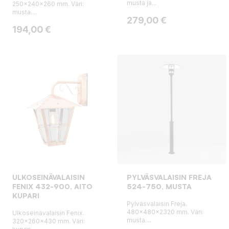
musta ja...
250x240x260 mm. Väri:
musta....
Hinta
279,00 €
Hinta
194,00 €
ULKOSEINÄVALAISIN
PYLVÄSVALAISIN FREJA
FENIX 432-900, AITO
524-750, MUSTA
KUPARI
Pylväsvalaisin Freja.
480x480x2320 mm. Väri:
Ulkoseinävalaisin Fenix.
musta....
320x260x430 mm. Väri: