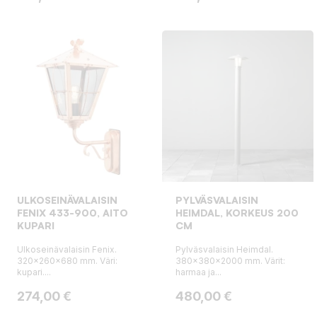
ULKOSEINÄVALAISIN
PYLVÄSVALAISIN
FENIX 433-900, AITO
HEIMDAL, KORKEUS 200
KUPARI
CM
Ulkoseinävalaisin Fenix.
Pylväsvalaisin Heimdal.
320x260x680 mm. Väri:
380x380x2000 mm. Värit:
kupari....
harmaa ja...
Hinta
Hinta
274,00 €
480,00 €