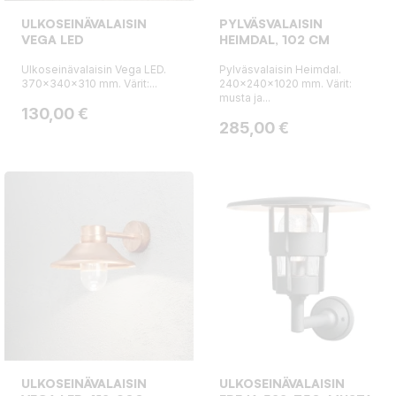
ULKOSEINÄVALAISIN
PYLVÄSVALAISIN
VEGA LED
HEIMDAL, 102 CM
Ulkoseinävalaisin Vega LED.
Pylväsvalaisin Heimdal.
370x340x310 mm. Värit:...
240x240x1020 mm. Värit:
musta ja...
Hinta
130,00 €
Hinta
285,00 €
ULKOSEINÄVALAISIN
ULKOSEINÄVALAISIN