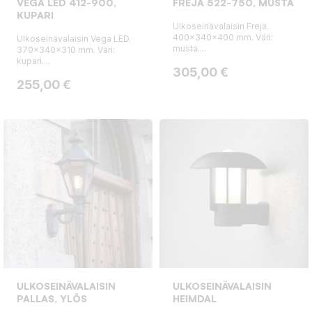
VEGA LED 412-900,
FREJA 522-750, MUSTA
KUPARI
Ulkoseinävalaisin Freja.
400x340x400 mm. Väri:
Ulkoseinävalaisin Vega LED.
musta....
370x340x310 mm. Väri:
kupari....
Hinta
305,00 €
Hinta
255,00 €
ULKOSEINÄVALAISIN
ULKOSEINÄVALAISIN
PALLAS, YLÖS
HEIMDAL