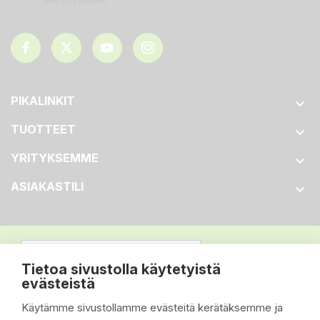
PIKALINKIT

TUOTTEET

YRITYKSEMME

ASIAKASTILI

Tietoa sivustolla käytetyistä
evästeistä
Käytämme sivustollamme evästeitä kerätäksemme ja