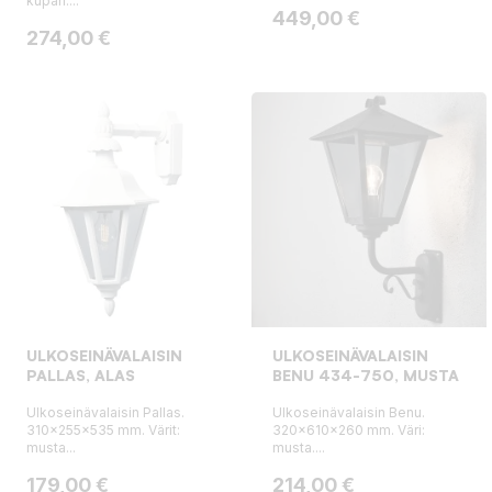
kupari....
Hinta
449,00 €
Hinta
274,00 €
ULKOSEINÄVALAISIN
ULKOSEINÄVALAISIN
PALLAS, ALAS
BENU 434-750, MUSTA
Ulkoseinävalaisin Pallas.
Ulkoseinävalaisin Benu.
310x255x535 mm. Värit:
320x610x260 mm. Väri:
musta...
musta....
Hinta
Hinta
179,00 €
214,00 €