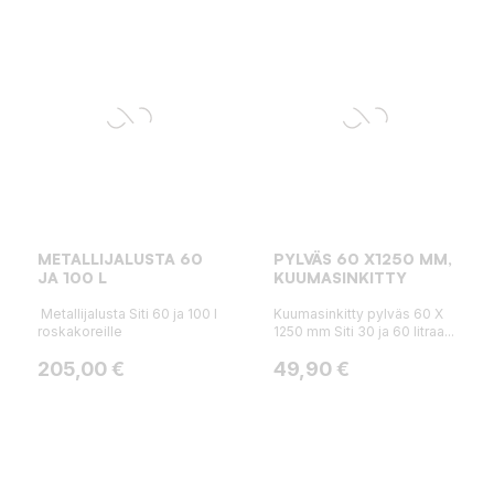
METALLIJALUSTA 60
PYLVÄS 60 X1250 MM,
JA 100 L
KUUMASINKITTY
Metallijalusta Siti 60 ja 100 l
Kuumasinkitty pylväs 60 X
roskakoreille
1250 mm Siti 30 ja 60 litraa...
Hinta
Hinta
205,00 €
49,90 €