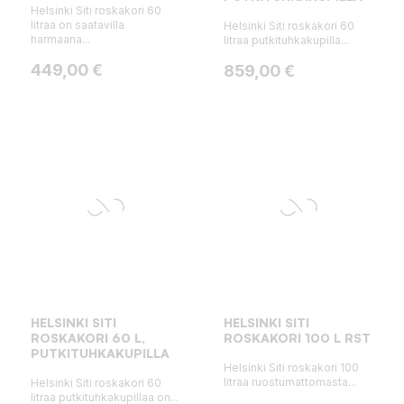
Helsinki Siti roskakori 60
litraa on saatavilla
Helsinki Siti roskakori 60
harmaana...
litraa putkituhkakupilla...
Hinta
449,00 €
Hinta
859,00 €
HELSINKI SITI
HELSINKI SITI
ROSKAKORI 60 L,
ROSKAKORI 100 L RST
PUTKITUHKAKUPILLA
Helsinki Siti roskakori 100
litraa ruostumattomasta...
Helsinki Siti roskakori 60
litraa putkituhkakupillaa on...