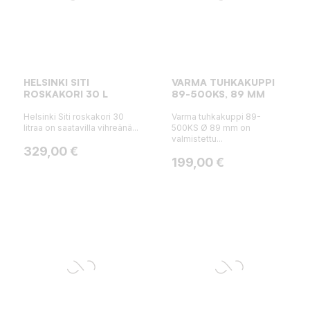
HELSINKI SITI
VARMA TUHKAKUPPI
ROSKAKORI 30 L
89-500KS, 89 MM
Helsinki Siti roskakori 30
Varma tuhkakuppi 89-
litraa on saatavilla vihreänä...
500KS Ø 89 mm on
valmistettu...
Hinta
329,00 €
Hinta
199,00 €