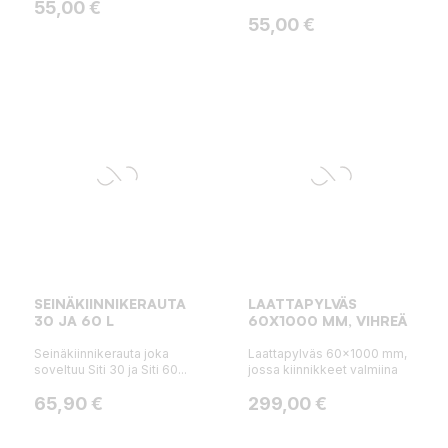
Hinta
55,00 €
Hinta
55,00 €
SEINÄKIINNIKERAUTA
LAATTAPYLVÄS
30 JA 60 L
60X1000 MM, VIHREÄ
Seinäkiinnikerauta joka
Laattapylväs 60x1000 mm,
soveltuu Siti 30 ja Siti 60...
jossa kiinnikkeet valmiina
Hinta
Hinta
65,90 €
299,00 €