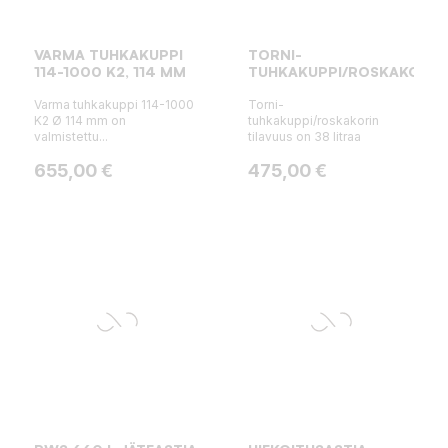
VARMA TUHKAKUPPI
TORNI-
114-1000 K2, 114 MM
TUHKAKUPPI/ROSKAKORI
Varma tuhkakuppi 114-1000
Torni-
K2 Ø 114 mm on
tuhkakuppi/roskakorin
valmistettu...
tilavuus on 38 litraa
Hinta
Hinta
655,00 €
475,00 €