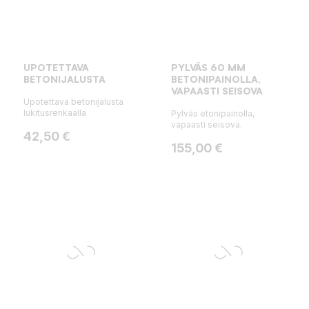
UPOTETTAVA
PYLVÄS 60 MM
BETONIJALUSTA
BETONIPAINOLLA,
VAPAASTI SEISOVA
Upotettava betonijalusta
lukitusrenkaalla
Pylväs etonipainolla,
vapaasti seisova.
Hinta
42,50 €
Hinta
155,00 €