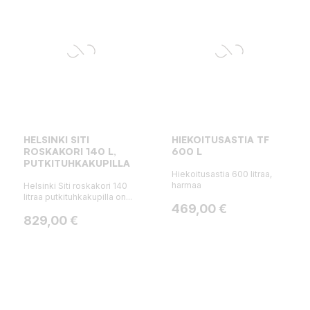
HELSINKI SITI
HIEKOITUSASTIA TF
ROSKAKORI 140 L,
600 L
PUTKITUHKAKUPILLA
Hiekoitusastia 600 litraa,
harmaa
Helsinki Siti roskakori 140
litraa putkituhkakupilla on...
Hinta
469,00 €
Hinta
829,00 €