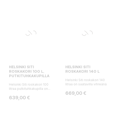
HELSINKI SITI
HELSINKI SITI
ROSKAKORI 100 L,
ROSKAKORI 140 L
PUTKITUHKAKUPILLA
Helsinki Siti roskakori 140
litraa on saatavilla vihreänä
Helsinki Siti roskakori 100
litraa putkituhkakupilla on...
Hinta
669,00 €
Hinta
639,00 €