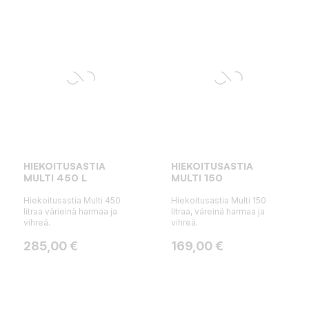
HIEKOITUSASTIA
HIEKOITUSASTIA
MULTI 450 L
MULTI 150
Hiekoitusastia Multi 450
Hiekoitusastia Multi 150
litraa värieinä harmaa ja
litraa, väreinä harmaa ja
vihreä.
vihreä.
Hinta
Hinta
285,00 €
169,00 €