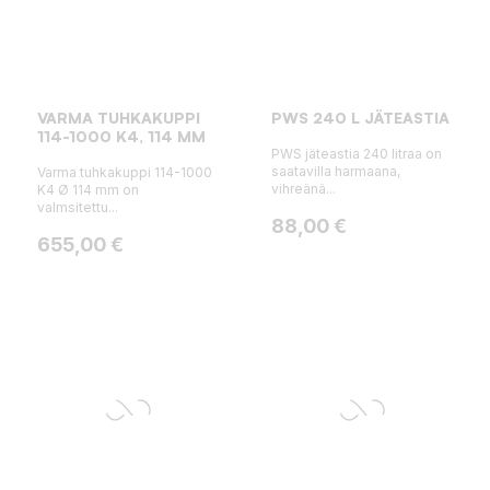
VARMA TUHKAKUPPI
PWS 240 L JÄTEASTIA
114-1000 K4, 114 MM
PWS jäteastia 240 litraa on
saatavilla harmaana,
Varma tuhkakuppi 114-1000
vihreänä...
K4 Ø 114 mm on
valmsitettu...
Hinta
88,00 €
Hinta
655,00 €