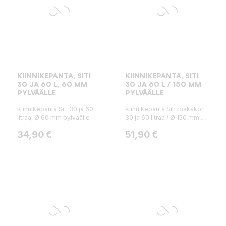
KIINNIKEPANTA, SITI
KIINNIKEPANTA, SITI
30 JA 60 L, 60 MM
30 JA 60 L / 150 MM
PYLVÄÄLLE
PYLVÄÄLLE
Kiinnikepanta Siti 30 ja 60
Kiinnikepanta Siti roskakori
litraa, Ø 60 mm pylväälle
30 ja 60 litraa / Ø 150 mm...
Hinta
Hinta
34,90 €
51,90 €