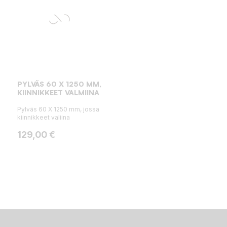
PYLVÄS 60 X 1250 MM,
KIINNIKKEET VALMIINA
Pylväs 60 X 1250 mm, jossa
kiinnikkeet valiina
Hinta
129,00 €