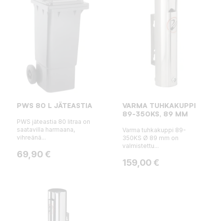
PWS 80 L JÄTEASTIA
VARMA TUHKAKUPPI
89-350KS, 89 MM
PWS jäteastia 80 litraa on
saatavilla harmaana,
Varma tuhkakuppi 89-
vihreänä...
350KS Ø 89 mm on
valmistettu...
Hinta
69,90 €
Hinta
159,00 €