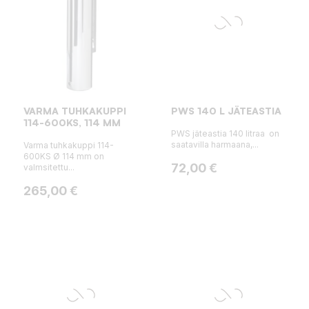
VARMA TUHKAKUPPI
PWS 140 L JÄTEASTIA
114-600KS, 114 MM
PWS jäteastia 140 litraa on
saatavilla harmaana,...
Varma tuhkakuppi 114-
600KS Ø 114 mm on
Hinta
72,00 €
valmsitettu...
Hinta
265,00 €