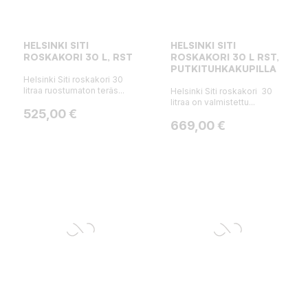
HELSINKI SITI
HELSINKI SITI
ROSKAKORI 30 L, RST
ROSKAKORI 30 L RST,
PUTKITUHKAKUPILLA
Helsinki Siti roskakori 30
litraa ruostumaton teräs...
Helsinki Siti roskakori 30
litraa on valmistettu...
Hinta
525,00 €
Hinta
669,00 €