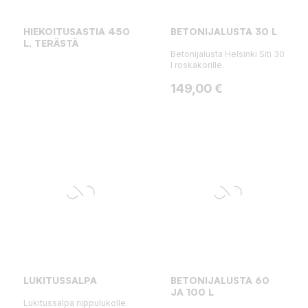
HIEKOITUSASTIA 450
BETONIJALUSTA 30 L
L, TERÄSTÄ
Betonijalusta Helsinki Siti 30
l roskakorille.
Hinta
149,00 €
LUKITUSSALPA
BETONIJALUSTA 60
JA 100 L
Lukitussalpa riippulukolle.