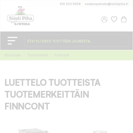
010 323 5858
asiakaspalvelu@siistipiha.fi
Etusivulle
Tuotemerkit
Finncont
LUETTELO TUOTTEISTA
TUOTEMERKEITTÄIN
FINNCONT