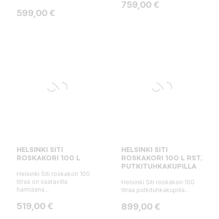
Hinta
759,00 €
Hinta
599,00 €
HELSINKI SITI
HELSINKI SITI
ROSKAKORI 100 L
ROSKAKORI 100 L RST,
PUTKITUHKAKUPILLA
Helsinki Siti roskakori 100
litraa on saatavilla
Helsinki Siti roskakori 100
harmaana...
litraa putkituhkakupilla...
Hinta
519,00 €
Hinta
899,00 €