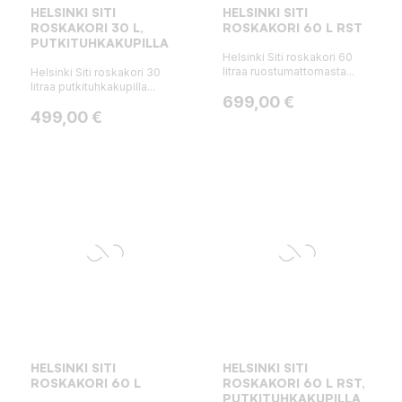
HELSINKI SITI
HELSINKI SITI
ROSKAKORI 30 L,
ROSKAKORI 60 L RST
PUTKITUHKAKUPILLA
Helsinki Siti roskakori 60
litraa ruostumattomasta...
Helsinki Siti roskakori 30
litraa putkituhkakupilla...
Hinta
699,00 €
Hinta
499,00 €
HELSINKI SITI
HELSINKI SITI
ROSKAKORI 60 L
ROSKAKORI 60 L RST,
PUTKITUHKAKUPILLA