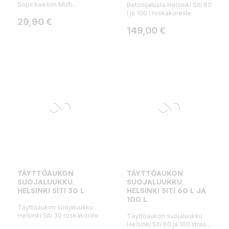
Sopii kaikkiin Multi...
Betonijalusta Helsinki Siti 60
l ja 100 l roskakoreille.
Hinta
29,90 €
Hinta
149,00 €
TÄYTTÖAUKON
TÄYTTÖAUKON
SUOJALUUKKU,
SUOJALUUKKU,
HELSINKI SITI 30 L
HELSINKI SITI 60 L JA
100 L
Täyttöaukon suojaluukku
Helsinki Siti 30 roskakorille
Täyttöaukon suojaluukku
Helsinki Siti 60 ja 100 litraa...