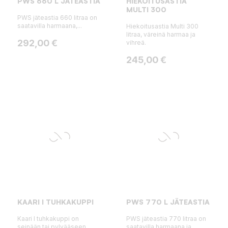
PWS 660 L JÄTEASTIA
HIEKOITUSASTIA
MULTI 300
PWS jäteastia 660 litraa on
saatavilla harmaana,...
Hiekoitusastia Multi 300
litraa, väreinä harmaa ja
Hinta
292,00 €
vihreä.
Hinta
245,00 €
KAARI I TUHKAKUPPI
PWS 770 L JÄTEASTIA
Kaari I tuhkakuppi on
PWS jäteastia 770 litraa on
seinään tai pylvääseen...
saatavilla harmaana ja