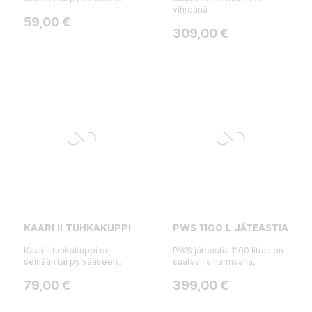
vihreänä
Hinta
59,00 €
Hinta
309,00 €
KAARI II TUHKAKUPPI
PWS 1100 L JÄTEASTIA
Kaari II tuhkakuppi on
PWS jäteastia 1100 litraa on
seinään tai pylvääseen...
saatavilla harmaana,...
Hinta
Hinta
79,00 €
399,00 €