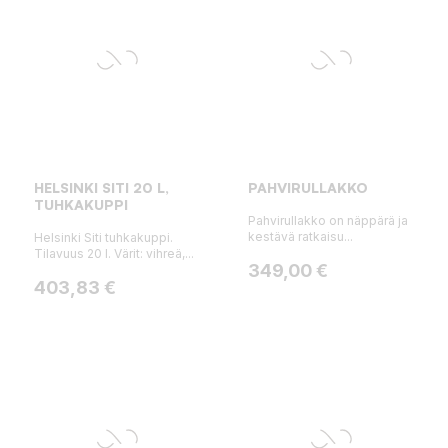
HELSINKI SITI 20 L,
PAHVIRULLAKKO
TUHKAKUPPI
Pahvirullakko on näppärä ja
kestävä ratkaisu...
Helsinki Siti tuhkakuppi.
Tilavuus 20 l. Värit: vihreä,...
Hinta
349,00 €
Hinta
403,83 €