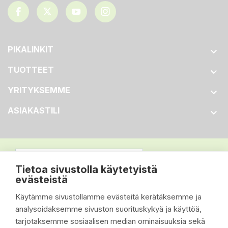
PIKALINKIT

TUOTTEET

YRITYKSEMME

ASIAKASTILI

Tietoa sivustolla käytetyistä
evästeistä
Käytämme sivustollamme evästeitä kerätäksemme ja
analysoidaksemme sivuston suorituskykyä ja käyttöä,
tarjotaksemme sosiaalisen median ominaisuuksia sekä