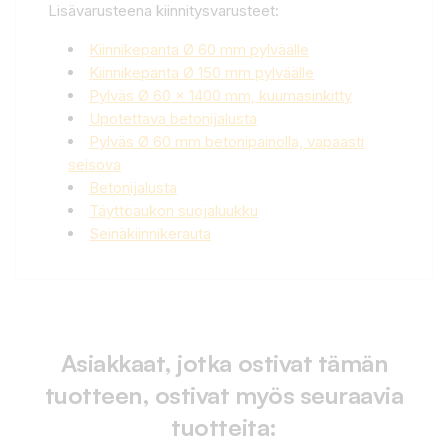
Lisävarusteena kiinnitysvarusteet:
Kiinnikepanta Ø 60 mm pylväälle
Kiinnikepanta Ø 150 mm pylväälle
Pylväs Ø 60 x 1400 mm, kuumasinkitty
Upotettava betonijalusta
Pylväs Ø 60 mm betonipainolla, vapaasti
seisova
Betonijalusta
Täyttöaukon suojaluukku
Seinäkiinnikerauta
Asiakkaat, jotka ostivat tämän
tuotteen, ostivat myös seuraavia
tuotteita: