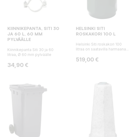
KIINNIKEPANTA, SITI 30
HELSINKI SITI
JA 60 L, 60 MM
ROSKAKORI 100 L
PYLVÄÄLLE
Helsinki Siti roskakori 100
litraa on saatavilla harmaana...
Kiinnikepanta Siti 30 ja 60
litraa, Ø 60 mm pylväälle
Hinta
519,00 €
Hinta
34,90 €