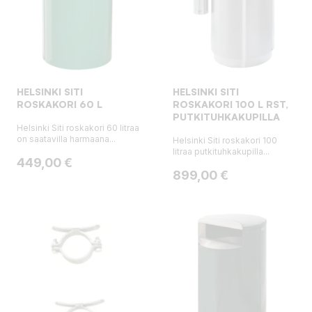
HELSINKI SITI
HELSINKI SITI
ROSKAKORI 60 L
ROSKAKORI 100 L RST,
PUTKITUHKAKUPILLA
Helsinki Siti roskakori 60 litraa
on saatavilla harmaana...
Helsinki Siti roskakori 100
litraa putkituhkakupilla...
Hinta
449,00 €
Hinta
899,00 €