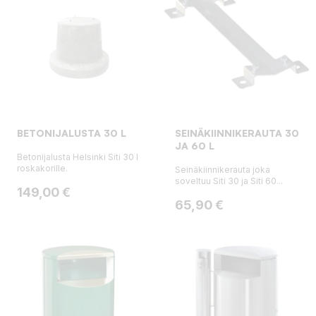
BETONIJALUSTA 30 L
SEINÄKIINNIKERAUTA 30
JA 60 L
Betonijalusta Helsinki Siti 30 l
roskakorille.
Seinäkiinnikerauta joka
soveltuu Siti 30 ja Siti 60...
Hinta
149,00 €
Hinta
65,90 €