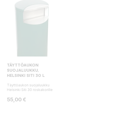
TÄYTTÖAUKON
SUOJALUUKKU,
HELSINKI SITI 30 L
Täyttöaukon suojaluukku
Helsinki Siti 30 roskakorille
Hinta
55,00 €