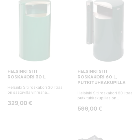
HELSINKI SITI
HELSINKI SITI
ROSKAKORI 30 L
ROSKAKORI 60 L,
PUTKITUHKAKUPILLA
Helsinki Siti roskakori 30 litraa
on saatavilla vihreänä...
Helsinki Siti roskakori 60 litraa
putkituhkakupillaa on...
Hinta
329,00 €
Hinta
599,00 €