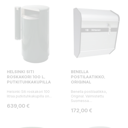
HELSINKI SITI
BENELLA
ROSKAKORI 100 L,
POSTILAATIKKO,
PUTKITUHKAKUPILLA
ORIGINAL
Helsinki Siti roskakori 100
Benella postilaatikko,
litraa putkituhkakupilla on...
Original. Valmistettu
Suomessa....
Hinta
639,00 €
Hinta
172,00 €