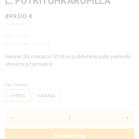
L, PUTKITUHKAKUPILLA
499,00 €
Sisältää alv:n
Viite:
28274
Tuotemerkki:
Finncont
Helsinki Siti roskakori 30 litraa putkituhkakupilla saatavilla
vihreänä ja harmaana
Väri: Vihreä
VIHREÄ
HARMAA
–
+
OSTOSKORIIN