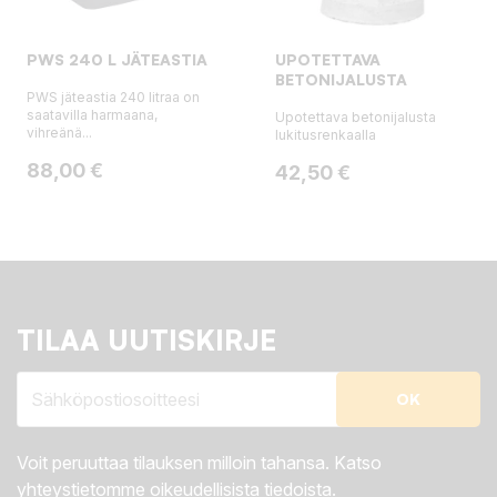
PWS 240 L JÄTEASTIA
UPOTETTAVA
BETONIJALUSTA
PWS jäteastia 240 litraa on
saatavilla harmaana,
Upotettava betonijalusta
vihreänä...
lukitusrenkaalla
Hinta
88,00 €
Hinta
42,50 €
TILAA UUTISKIRJE
Voit peruuttaa tilauksen milloin tahansa. Katso
yhteystietomme oikeudellisista tiedoista.