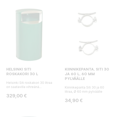
HELSINKI SITI
KIINNIKEPANTA, SITI 30
ROSKAKORI 30 L
JA 60 L, 60 MM
PYLVÄÄLLE
Helsinki Siti roskakori 30 litraa
on saatavilla vihreänä...
Kiinnikepanta Siti 30 ja 60
litraa, Ø 60 mm pylväälle
Hinta
329,00 €
Hinta
34,90 €