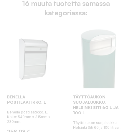
16 muuta tuotetta samassa
kategoriassa:
BENELLA
TÄYTTÖAUKON
POSTILAATIKKO, L
SUOJALUUKKU,
HELSINKI SITI 60 L JA
Benella postilaatikko, L.
100 L
Koko: 540mm x 315mm x
230mm.
Täyttöaukon suojaluukku
Helsinki Siti 60 ja 100 litraa...
Hinta
258,08 €