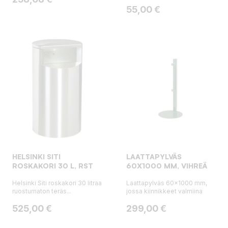
Hinta
55,00 €
HELSINKI SITI
LAATTAPYLVÄS
ROSKAKORI 30 L, RST
60X1000 MM, VIHREÄ
Helsinki Siti roskakori 30 litraa
Laattapylväs 60x1000 mm,
ruostumaton teräs...
jossa kiinnikkeet valmiina
Hinta
Hinta
525,00 €
299,00 €