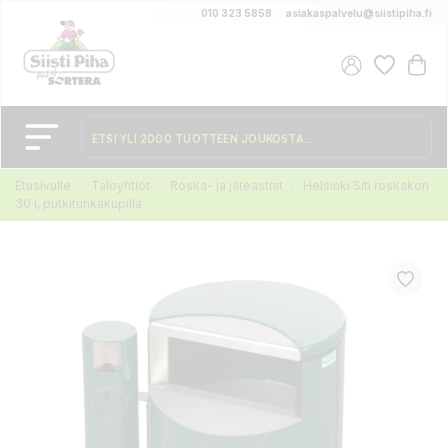
010 323 5858
asiakaspalvelu@siistipiha.fi
Etusivulle
Taloyhtiöt
Roska- ja jäteastiat
Helsinki Siti roskakori
30 l, putkituhkakupilla