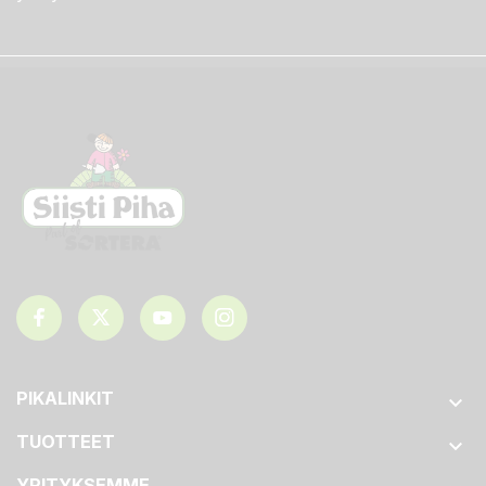
PIKALINKIT

TUOTTEET

YRITYKSEMME