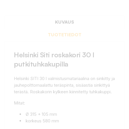
KUVAUS
TUOTETIEDOT
Helsinki Siti roskakori 30 l
putkituhkakupilla
Helsinki SITI 30 l valmistusmatariaalina on sinkitty ja
jauhepolttomaalattu teräspinta, sisäastia sinkittyä
terästä. Roskakorin kylkeen kiinnitetty tuhkakuppi.
Mitat:
Ø 315 + 105 mm
korkeus 580 mm