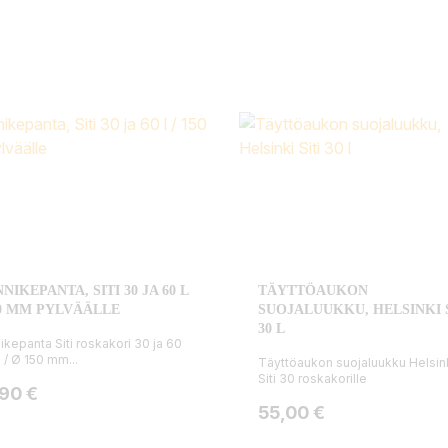
NNIKEPANTA, SITI 30 JA 60 L
TÄYTTÖAUKON
50 MM PYLVÄÄLLE
SUOJALUUKKU, HELSINKI S
30 L
nikepanta Siti roskakori 30 ja 60
a / Ø 150 mm...
Täyttöaukon suojaluukku Helsin
Siti 30 roskakorille
ta
,90 €
Hinta
55,00 €