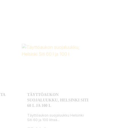
STA
TÄYTTÖAUKON
SUOJALUUKKU, HELSINKI SITI
60 L JA 100 L
Täyttöaukon suojaluukku Helsinki
Siti 60 ja 100 litraa...