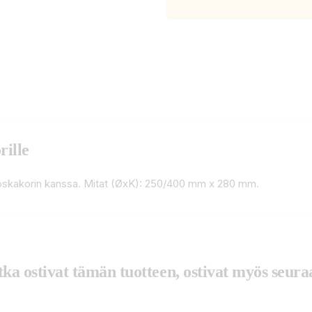
rille
roskakorin kanssa. Mitat (ØxK): 250/400 mm x 280 mm.
tka ostivat tämän tuotteen, ostivat myös seuraa