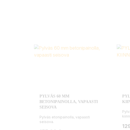
PYLVÄS 60 MM
PYL
BETONIPAINOLLA, VAPAASTI
KII
SEISOVA
Pylv
kiin
Pylväs etonipainolla, vapaasti
seisova.
Hin
12