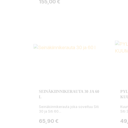
Hinta
155,00 €
SEINÄKIINNIKERAUTA 30 JA 60
PYL
L
KU
Seinäkiinnikerauta joka soveltuu Siti
Kuum
30 ja Siti 60...
Siti 
Hinta
Hin
65,90 €
49