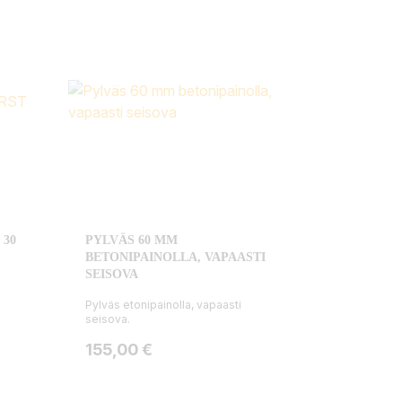
 30
PYLVÄS 60 MM
BETONIPAINOLLA, VAPAASTI
SEISOVA
Pylväs etonipainolla, vapaasti
seisova.
Hinta
155,00 €