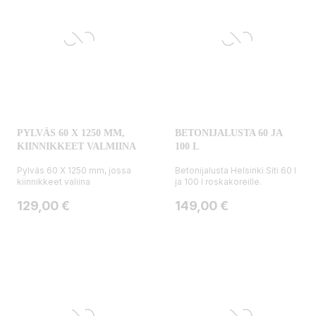
PYLVÄS 60 X 1250 MM,
BETONIJALUSTA 60 JA
KIINNIKKEET VALMIINA
100 L
Pylväs 60 X 1250 mm, jossa
Betonijalusta Helsinki Siti 60 l
kiinnikkeet valiina
ja 100 l roskakoreille.
Hinta
Hinta
129,00 €
149,00 €