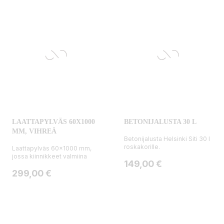
LAATTAPYLVÄS 60X1000
BETONIJALUSTA 30 L
MM, VIHREÄ
Betonijalusta Helsinki Siti 30 l
roskakorille.
Laattapylväs 60x1000 mm,
jossa kiinnikkeet valmiina
Hinta
149,00 €
Hinta
299,00 €