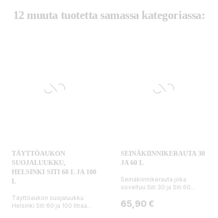
12 muuta tuotetta samassa kategoriassa:
TÄYTTÖAUKON
SEINÄKIINNIKERAUTA 30
SUOJALUUKKU,
JA 60 L
HELSINKI SITI 60 L JA 100
Seinäkiinnikerauta joka
L
soveltuu Siti 30 ja Siti 60...
Täyttöaukon suojaluukku
Hinta
65,90 €
Helsinki Siti 60 ja 100 litraa...