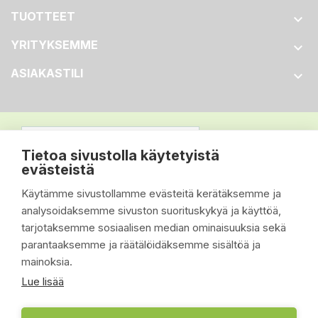
TUOTTEET

YRITYKSEMME

ASIAKASTILI

Tietoa sivustolla käytetyistä
evästeistä
Käytämme sivustollamme evästeitä kerätäksemme ja
analysoidaksemme sivuston suorituskykyä ja käyttöä,
tarjotaksemme sosiaalisen median ominaisuuksia sekä
parantaaksemme ja räätälöidäksemme sisältöä ja
mainoksia.
Lue lisää