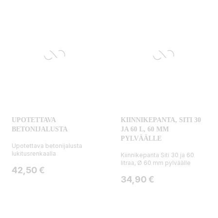
UPOTETTAVA
KIINNIKEPANTA, SITI 30
BETONIJALUSTA
JA 60 L, 60 MM
PYLVÄÄLLE
Upotettava betonijalusta
lukitusrenkaalla
Kiinnikepanta Siti 30 ja 60
litraa, Ø 60 mm pylväälle
Hinta
42,50 €
Hinta
34,90 €