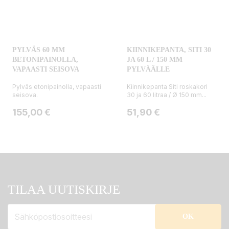
PYLVÄS 60 MM
KIINNIKEPANTA, SITI 30
BETONIPAINOLLA,
JA 60 L / 150 MM
VAPAASTI SEISOVA
PYLVÄÄLLE
Pylväs etonipainolla, vapaasti
Kiinnikepanta Siti roskakori
seisova.
30 ja 60 litraa / Ø 150 mm...
Hinta
Hinta
155,00 €
51,90 €
TILAA UUTISKIRJE