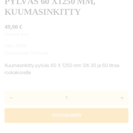
PYLVÄS 60 X1250 MM,
KUUMASINKITTY
49,90 €
Sisältää alv:n
Viite:
70291
Tuotemerkki:
Finncont
Kuumasinkitty pylväs 60 X 1250 mm Siti 30 ja 60 litraa
roskakoreille
–
+
OSTOSKORIIN