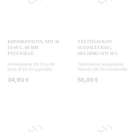
KIINNIKEPANTA, SITI 30
TÄYTTÖAUKON
JA 60 L, 60 MM
SUOJALUUKKU,
PYLVÄÄLLE
HELSINKI SITI 30 L
Kiinnikepanta Siti 30 ja 60
Täyttöaukon suojaluukku
litraa, Ø 60 mm pylväälle
Helsinki Siti 30 roskakorille
Hinta
Hinta
34,90 €
55,00 €