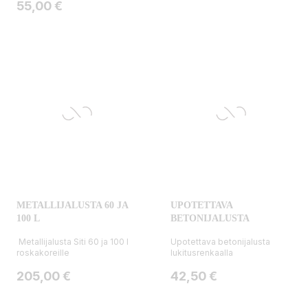
Hinta
55,00 €
METALLIJALUSTA 60 JA
UPOTETTAVA
100 L
BETONIJALUSTA
Metallijalusta Siti 60 ja 100 l
Upotettava betonijalusta
roskakoreille
lukitusrenkaalla
Hinta
Hinta
205,00 €
42,50 €