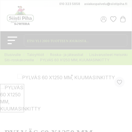
010 323 5858
asiakaspalvelu@siistipiha.fi
Etusivulle
Taloyhtiöt
Roska- ja jäteastiat
Lisävarusteet Helsinki
Siti-roskakoreille
PYLVÄS 60 X1250 MM, KUUMASINKITTY