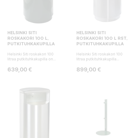
HELSINKI SITI
HELSINKI SITI
ROSKAKORI 100 L,
ROSKAKORI 100 L RST,
PUTKITUHKAKUPILLA
PUTKITUHKAKUPILLA
Helsinki Siti roskakori 100
Helsinki Siti roskakori 100
litraa putkituhkakupilla on...
litraa putkituhkakupilla...
Hinta
Hinta
639,00 €
899,00 €