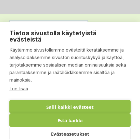
Tietoa sivustolla käytetyistä
evästeistä
Käytämme sivustollamme evästeitä kerätäksemme ja
analysoidaksemme sivuston suorituskykyä ja käyttöä,
tarjotaksemme sosiaalisen median ominaisuuksia sekä
parantaaksemme ja räätälöidäksemme sisältöä ja
mainoksia.
Lue lisää
Salli kaikki evästeet
Estä kaikki
© 2026 - Suomen Siisti Piha Oy - Toteutus:
Evästeasetukset
Inlean Creative