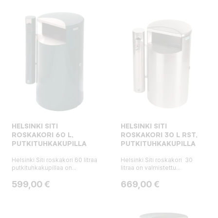
HELSINKI SITI
HELSINKI SITI
ROSKAKORI 60 L,
ROSKAKORI 30 L RST,
PUTKITUHKAKUPILLA
PUTKITUHKAKUPILLA
Helsinki Siti roskakori 60 litraa
Helsinki Siti roskakori 30
putkituhkakupillaa on...
litraa on valmistettu...
Hinta
Hinta
599,00 €
669,00 €