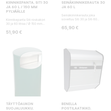
KIINNIKEPANTA, SITI 30
SEINÄKIINNIKERAUTA 30
JA 60 L / 150 MM
JA 60 L
PYLVÄÄLLE
Seinäkiinnikerauta joka
soveltuu Siti 30 ja Siti 60...
Kiinnikepanta Siti roskakori
30 ja 60 litraa / Ø 150 mm...
Hinta
65,90 €
Hinta
51,90 €
TÄYTTÖAUKON
BENELLA
SUOJALUUKKU,
POSTILAATIKKO,