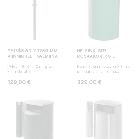
PYLVÄS 60 X 1250 MM,
HELSINKI SITI
KIINNIKKEET VALMIINA
ROSKAKORI 30 L
Pylväs 60 X 1250 mm, jossa
Helsinki Siti roskakori 30 litraa
kiinnikkeet valiina
on saatavilla vihreänä...
Hinta
Hinta
129,00 €
329,00 €