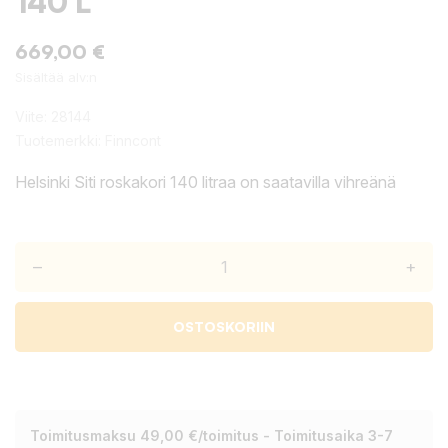
140 L
669,00 €
Sisältää alv:n
Viite:
28144
Tuotemerkki:
Finncont
Helsinki Siti roskakori 140 litraa on saatavilla vihreänä
–
+
OSTOSKORIIN
Toimitusmaksu 49,00 €/toimitus - Toimitusaika 3-7