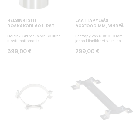
HELSINKI SITI
LAATTAPYLVÄS
ROSKAKORI 60 L RST
60X1000 MM, VIHREÄ
Helsinki Siti roskakori 60 litraa
Laattapylväs 60x1000 mm,
ruostumattomasta...
jossa kiinnikkeet valmiina
Hinta
Hinta
699,00 €
299,00 €