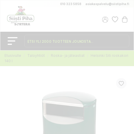
010 323 5858
asiakaspalvelu@siistipiha.fi
Etusivulle
Taloyhtiöt
Roska- ja jäteastiat
Helsinki Siti roskakori
140 l