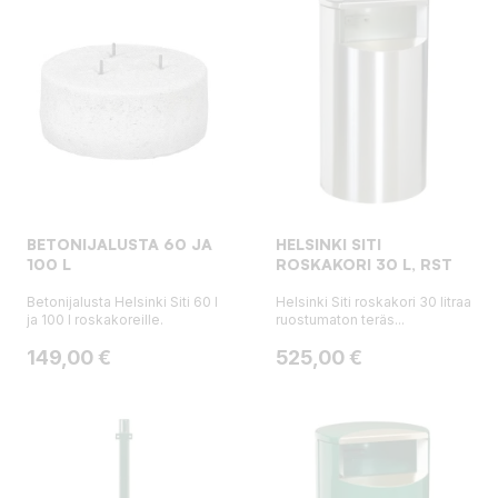
BETONIJALUSTA 60 JA
HELSINKI SITI
100 L
ROSKAKORI 30 L, RST
Betonijalusta Helsinki Siti 60 l
Helsinki Siti roskakori 30 litraa
ja 100 l roskakoreille.
ruostumaton teräs...
Hinta
Hinta
149,00 €
525,00 €