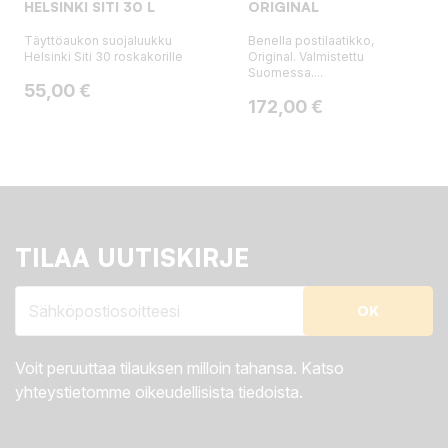
HELSINKI SITI 30 L
ORIGINAL
Täyttöaukon suojaluukku
Benella postilaatikko,
Helsinki Siti 30 roskakorille
Original. Valmistettu
Suomessa....
Hinta
55,00 €
Hinta
172,00 €
TILAA UUTISKIRJE
Voit peruuttaa tilauksen milloin tahansa. Katso
yhteystietomme oikeudellisista tiedoista.