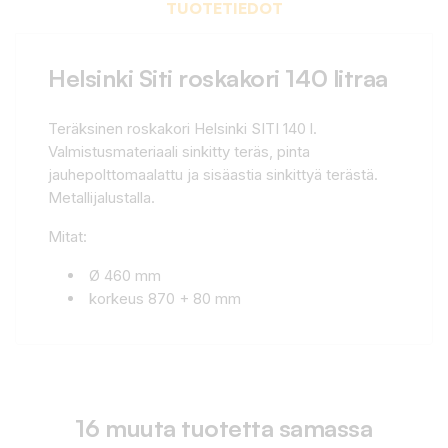
TUOTETIEDOT
Helsinki Siti roskakori 140 litraa
Teräksinen roskakori Helsinki SITI 140 l.
Valmistusmateriaali sinkitty teräs, pinta
jauhepolttomaalattu ja sisäastia sinkittyä terästä.
Metallijalustalla.
Mitat:
Ø 460 mm
korkeus 870 + 80 mm
16 muuta tuotetta samassa