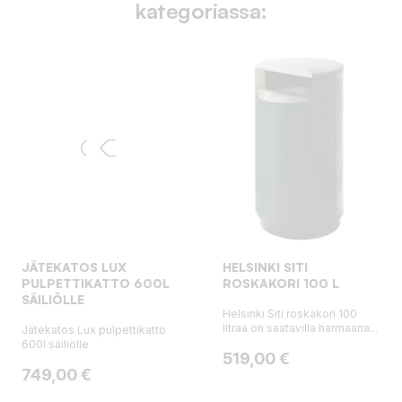
kategoriassa:
JÄTEKATOS LUX
HELSINKI SITI
PULPETTIKATTO 600L
ROSKAKORI 100 L
SÄILIÖLLE
Helsinki Siti roskakori 100
litraa on saatavilla harmaana...
Jätekatos Lux pulpettikatto
600l säiliölle
Hinta
519,00 €
Hinta
749,00 €