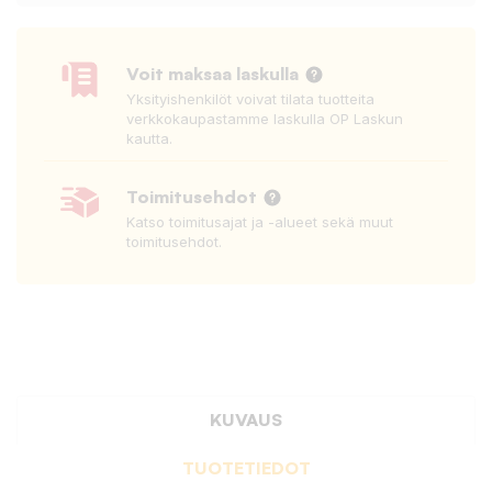
Voit maksaa laskulla
Yksityishenkilöt voivat tilata tuotteita
verkkokaupastamme laskulla OP Laskun
kautta.
Toimitusehdot
Katso toimitusajat ja -alueet sekä muut
toimitusehdot.
KUVAUS
TUOTETIEDOT