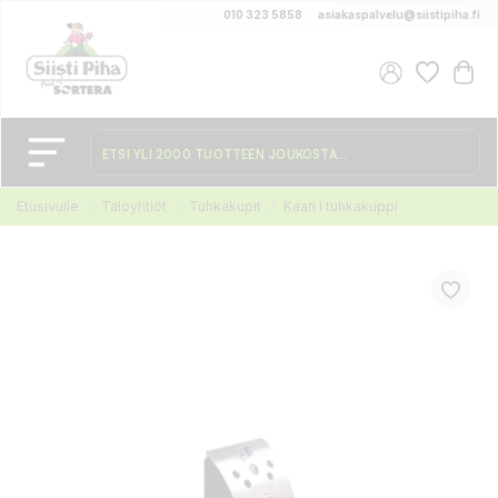
010 323 5858
asiakaspalvelu@siistipiha.fi
Etusivulle
Taloyhtiöt
Tuhkakupit
Kaari I tuhkakuppi