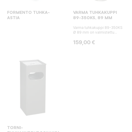
FORMENTO TUHKA-
VARMA TUHKAKUPPI
ASTIA
89-350KS, 89 MM
Varma tuhkakuppi 89-350KS
Ø 89 mm on valmistettu...
Hinta
159,00 €
TORNI-