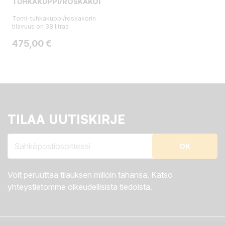
TUHKAKUPPI/ROSKAKORI
Torni-tuhkakuppi/roskakorin
tilavuus on 38 litraa
Hinta
475,00 €
TILAA UUTISKIRJE
Voit peruuttaa tilauksen milloin tahansa. Katso
yhteystietomme oikeudellisista tiedoista.