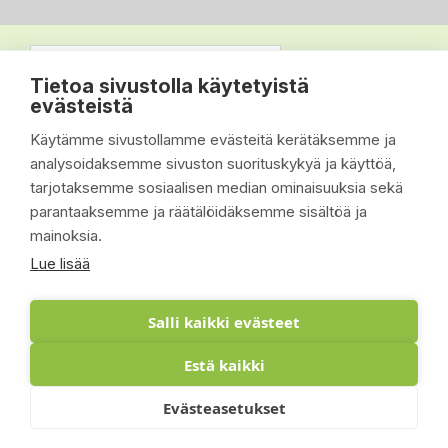
Tietoa sivustolla käytetyistä
evästeistä
Käytämme sivustollamme evästeitä kerätäksemme ja
analysoidaksemme sivuston suorituskykyä ja käyttöä,
tarjotaksemme sosiaalisen median ominaisuuksia sekä
parantaaksemme ja räätälöidäksemme sisältöä ja
mainoksia.
Lue lisää
Salli kaikki evästeet
Estä kaikki
© 2026 - Suomen Siisti Piha Oy - Toteutus:
Evästeasetukset
Inlean Creative