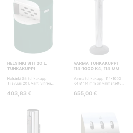
HELSINKI SITI 20 L,
VARMA TUHKAKUPPI
TUHKAKUPPI
114-1000 K4, 114 MM
Helsinki Siti tuhkakuppi.
Varma tuhkakuppi 114-1000
Tilavuus 20 l. Värit: vihreä,...
K4 Ø 114 mm on valmsitettu...
Hinta
Hinta
403,83 €
655,00 €