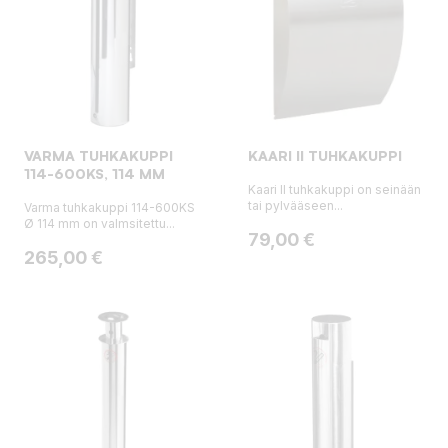
VARMA TUHKAKUPPI
KAARI II TUHKAKUPPI
114-600KS, 114 MM
Kaari II tuhkakuppi on seinään
tai pylvääseen...
Varma tuhkakuppi 114-600KS
Ø 114 mm on valmsitettu...
Hinta
79,00 €
Hinta
265,00 €