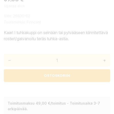
Sisältää alv:n
Viite:
26800-02
Tuotemerkki:
Finncont
Kaari I tuhkakuppi on seinään tai pylvääseen kiinnitettävä
rosteri/galvanoitu teräs tuhka-astia.
–
+
OSTOSKORIIN
Toimitusmaksu 49,00 €/toimitus - Toimitusaika 3-7
arkipäivää.