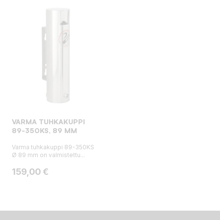
VARMA TUHKAKUPPI
89-350KS, 89 MM
Varma tuhkakuppi 89-350KS
Ø 89 mm on valmistettu...
Hinta
159,00 €