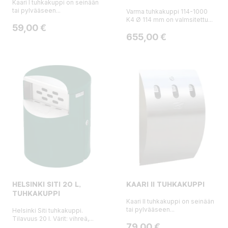
Kaari I tuhkakuppi on seinään
tai pylvääseen...
Varma tuhkakuppi 114-1000
K4 Ø 114 mm on valmsitettu...
Hinta
59,00 €
Hinta
655,00 €
HELSINKI SITI 20 L,
KAARI II TUHKAKUPPI
TUHKAKUPPI
Kaari II tuhkakuppi on seinään
tai pylvääseen...
Helsinki Siti tuhkakuppi.
Tilavuus 20 l. Värit: vihreä,...
Hinta
79,00 €