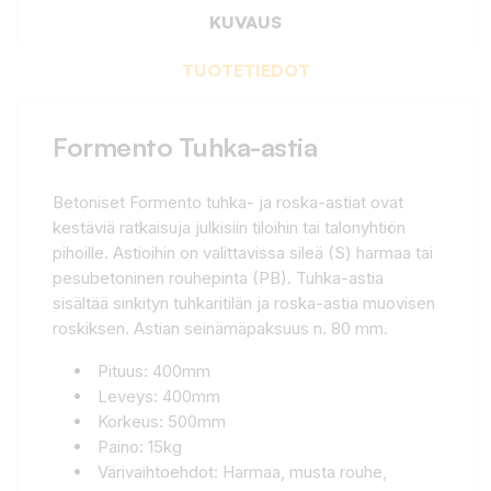
KUVAUS
TUOTETIEDOT
Formento Tuhka-astia
Betoniset Formento tuhka- ja roska-astiat ovat
kestäviä ratkaisuja julkisiin tiloihin tai talonyhtiön
pihoille. Astioihin on valittavissa sileä (S) harmaa tai
pesubetoninen rouhepinta (PB). Tuhka-astia
sisältää sinkityn tuhkaritilän ja roska-astia muovisen
roskiksen. Astian seinämäpaksuus n. 80 mm.
Pituus: 400mm
Leveys: 400mm
Korkeus: 500mm
Paino: 15kg
Värivaihtoehdot: Harmaa, musta rouhe,