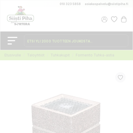
010 323 5858
asiakaspalvelu@siistipiha.fi
Etusivulle
Taloyhtiöt
Tuhkakupit
Formento Tuhka-astia