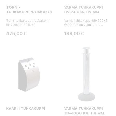
TORNI-
VARMA TUHKAKUPPI
TUHKAKUPPI/ROSKAKORI
89-500KS, 89 MM
Torni-tuhkakuppi/roskakorin
Varma tuhkakuppi 89-500KS
tilavuus on 38 litraa
Ø 89 mm on valmistettu...
Hinta
Hinta
475,00 €
199,00 €
KAARI I TUHKAKUPPI
VARMA TUHKAKUPPI
114-1000 K4, 114 MM