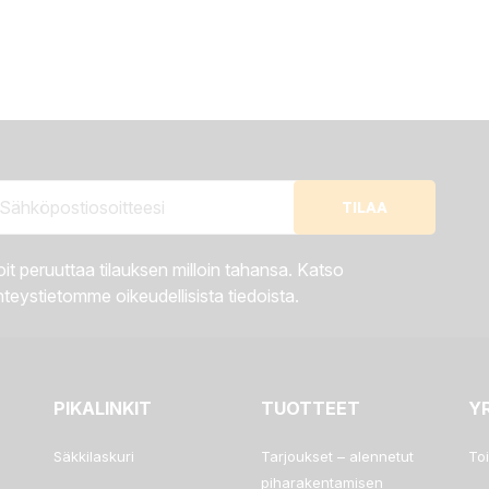
it peruuttaa tilauksen milloin tahansa. Katso
teystietomme oikeudellisista tiedoista.
PIKALINKIT
TUOTTEET
Y
Säkkilaskuri
Tarjoukset – alennetut
To
piharakentamisen