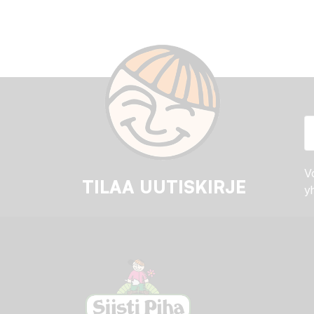
Vo
TILAA UUTISKIRJE
yh