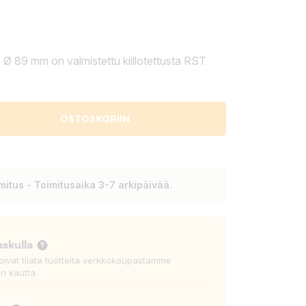
 89 mm on valmistettu kiillotettusta RST
OSTOSKORIIN
itus - Toimitusaika 3-7 arkipäivää.
askulla
voivat tilata tuotteita verkkokaupastamme
n kautta.