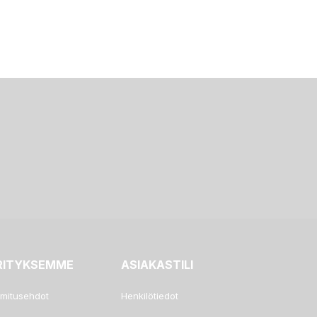
RITYKSEMME
ASIAKASTILI
imitusehdot
Henkilötiedot