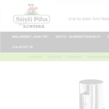
MAA-AINEKSET JA KATTEET
NOUTO- JA KIERRÄTYSPALVELUT
OTA YHTEYTTÄ
Etusivulle
Taloyhtiöt
Tuhkakupit
Varma tuhkaku