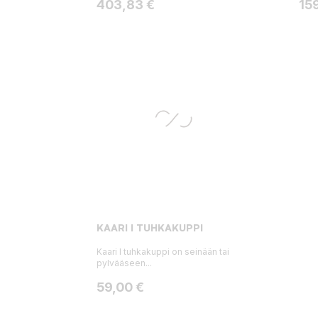
Hinta
Hin
403,83 €
15
KAARI I TUHKAKUPPI
Kaari I tuhkakuppi on seinään tai
pylvääseen...
Hinta
59,00 €