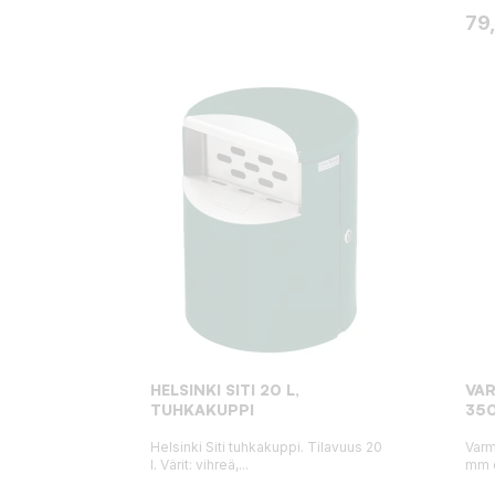
Hin
79
HELSINKI SITI 20 L,
VAR
TUHKAKUPPI
350
Helsinki Siti tuhkakuppi. Tilavuus 20
Varm
l. Värit: vihreä,...
mm o