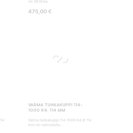
on 38 litraa
Hinta
475,00 €
VARMA TUHKAKUPPI 114-
1000 K4, 114 MM
114
Varma tuhkakuppi 114-1000 K4 Ø 114
mm on valmsitettu...