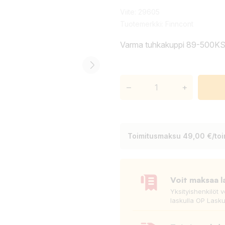
Viite:
29605
Tuotemerkki:
Finncont
Varma tuhkakuppi 89-500KS Ø
–
+
Toimitusmaksu 49,00 €/toim
Voit maksaa l
Yksityishenkilöt 
laskulla OP Lasku