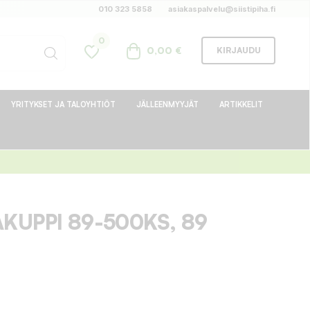
010 323 5858
asiakaspalvelu@siistipiha.fi
0
0,00 €
KIRJAUDU
YRITYKSET JA TALOYHTIÖT
JÄLLEENMYYJÄT
ARTIKKELIT
KUPPI 89-500KS, 89