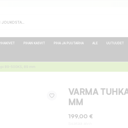
PIHAKIVET
PIHAN KASVIT
PIHA JA PUUTARHA
ALE
UUTUUDET
ppi 89-500KS, 89 mm
VARMA TUHKA
MM
199,00 €
Sisältää alv:n