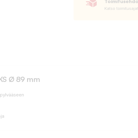
Toimitusehd
Katso toimitusaja
KS Ø 89 mm
 pylvääseen
ja