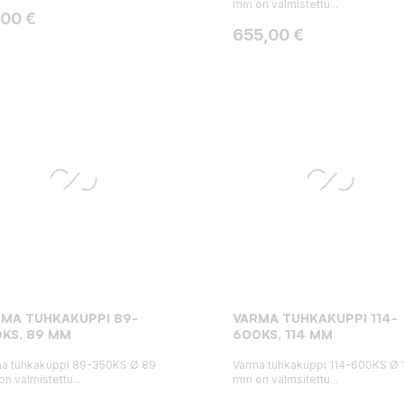
mm on valmistettu...
ta
,00 €
Hinta
655,00 €
MA TUHKAKUPPI 89-
VARMA TUHKAKUPPI 114-
KS, 89 MM
600KS, 114 MM
a tuhkakuppi 89-350KS Ø 89
Varma tuhkakuppi 114-600KS Ø 
n valmistettu...
mm on valmsitettu...