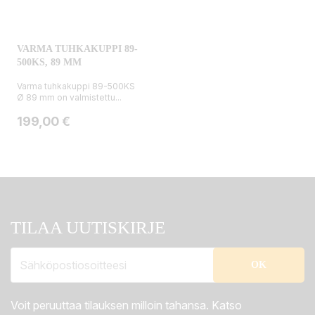
VARMA TUHKAKUPPI 89-
500KS, 89 MM
Varma tuhkakuppi 89-500KS
Ø 89 mm on valmistettu...
Hinta
199,00 €
TILAA UUTISKIRJE
Voit peruuttaa tilauksen milloin tahansa. Katso