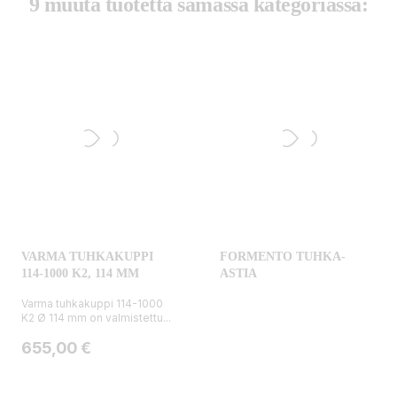
9 muuta tuotetta samassa kategoriassa:
VARMA TUHKAKUPPI
FORMENTO TUHKA-
114-1000 K2, 114 MM
ASTIA
Varma tuhkakuppi 114-1000
K2 Ø 114 mm on valmistettu...
Hinta
655,00 €