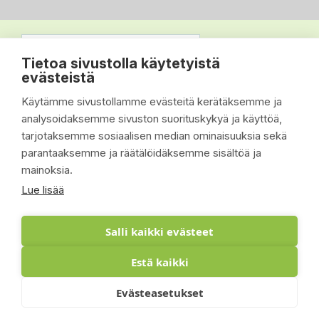
Tietoa sivustolla käytetyistä
evästeistä
Käytämme sivustollamme evästeitä kerätäksemme ja
analysoidaksemme sivuston suorituskykyä ja käyttöä,
tarjotaksemme sosiaalisen median ominaisuuksia sekä
parantaaksemme ja räätälöidäksemme sisältöä ja
mainoksia.
Lue lisää
Salli kaikki evästeet
Estä kaikki
© 2026 - Suomen Siisti Piha Oy - Toteutus:
Evästeasetukset
Inlean Creative