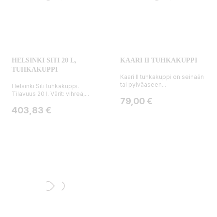
HELSINKI SITI 20 L,
KAARI II TUHKAKUPPI
TUHKAKUPPI
Kaari II tuhkakuppi on seinään
tai pylvääseen...
Helsinki Siti tuhkakuppi.
Tilavuus 20 l. Värit: vihreä,...
Hinta
79,00 €
Hinta
403,83 €