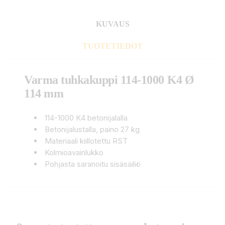
KUVAUS
TUOTETIEDOT
Varma tuhkakuppi 114-1000 K4 Ø
114 mm
114-1000 K4 betonijalalla
Betonijalustalla, paino 27 kg
Materiaali kiillotettu RST
Kolmioavainlukko
Pohjasta saranoitu sisäsäiliö