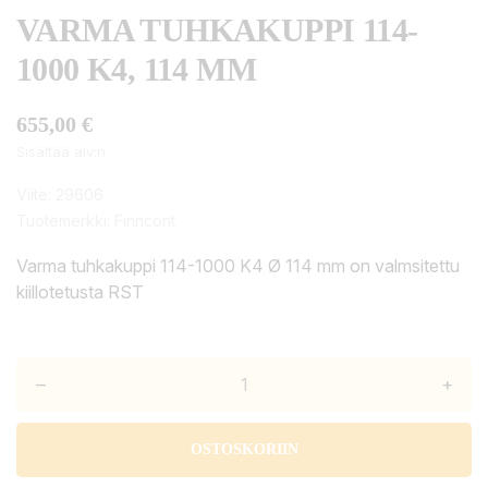
VARMA TUHKAKUPPI 114-
1000 K4, 114 MM
655,00 €
Sisältää alv:n
Viite:
29606
Tuotemerkki:
Finncont
Varma tuhkakuppi 114-1000 K4 Ø 114 mm on valmsitettu
kiillotetusta RST
–
+
OSTOSKORIIN