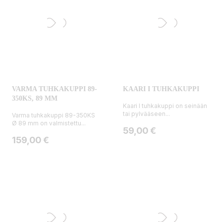
VARMA TUHKAKUPPI 89-
KAARI I TUHKAKUPPI
350KS, 89 MM
Kaari I tuhkakuppi on seinään
tai pylvääseen...
Varma tuhkakuppi 89-350KS
Ø 89 mm on valmistettu...
Hinta
59,00 €
Hinta
159,00 €