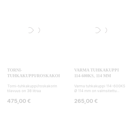
TORNI-
VARMA TUHKAKUPPI
TUHKAKUPPI/ROSKAKORI
114-600KS, 114 MM
Torni-tuhkakuppi/roskakorin
Varma tuhkakuppi 114-600KS
tilavuus on 38 litraa
Ø 114 mm on valmsitettu...
Hinta
Hinta
475,00 €
265,00 €