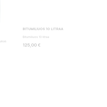
BITUMILIUOS 10 LITRAA
Bitumiliuos 10 litraa
dukas
Hinta
125,00 €
: