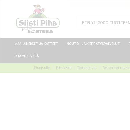
MAA-AINEKSET JA KATTEET
NOUTO- JA KIERRÄTYSPALVELUT
OTA YHTEYTTÄ
Etusivulle
Pihakivet
Betonikivet
Betoniset reuna-