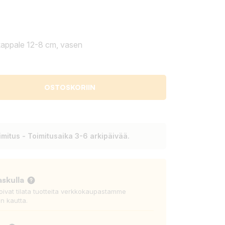
appale 12-8 cm, vasen
OSTOSKORIIN
mitus - Toimitusaika 3-6 arkipäivää.
askulla
voivat tilata tuotteita verkkokaupastamme
n kautta.