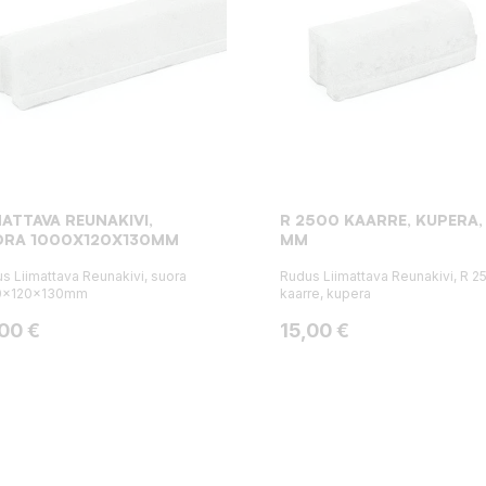
MATTAVA REUNAKIVI,
R 2500 KAARRE, KUPERA,
ORA 1000X120X130MM
MM
s Liimattava Reunakivi, suora
Rudus Liimattava Reunakivi, R 2
0x120x130mm
kaarre, kupera
ta
Hinta
,00 €
15,00 €