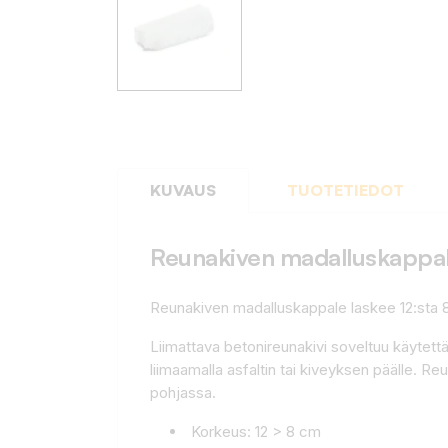
KUVAUS
TUOTETIEDOT
Reunakiven madalluskappal
Reunakiven madalluskappale laskee 12:sta 
Liimattava betonireunakivi soveltuu käytettäv
liimaamalla asfaltin tai kiveyksen päälle. 
pohjassa.
Korkeus: 12 > 8 cm