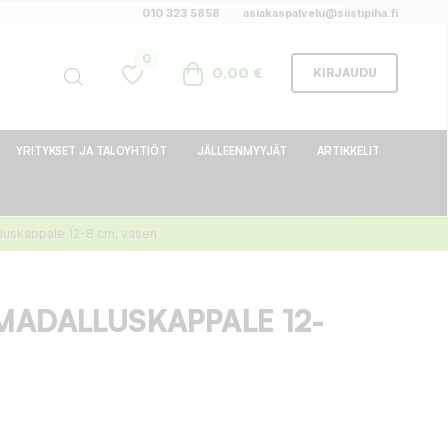
010 323 5858
asiakaspalvelu@siistipiha.fi
0
0,00 €
KIRJAUDU
YRITYKSET JA TALOYHTIÖT
JÄLLEENMYYJÄT
ARTIKKELIT
luskappale 12-8 cm, vasen
MADALLUSKAPPALE 12-