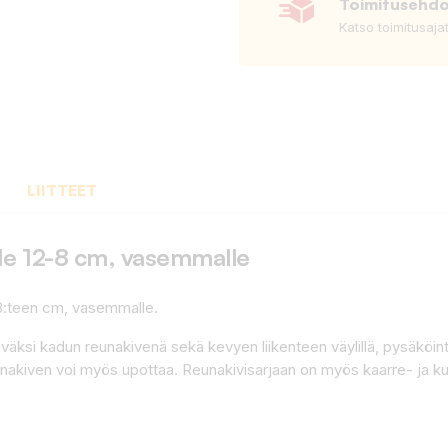
Toimitusehd
Katso toimitusaja
LIITTEET
e 12-8 cm, vasemmalle
8:teen cm, vasemmalle.
äksi kadun reunakivenä sekä kevyen liikenteen väylillä, pysäköintialu
Reunakiven voi myös upottaa. Reunakivisarjaan on myös kaarre- ja k