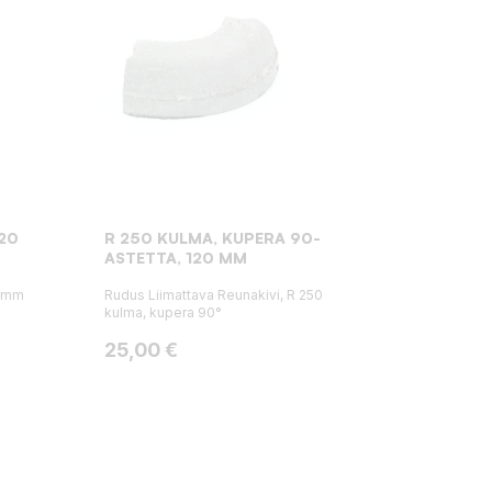
120
R 250 KULMA, KUPERA 90-
ASTETTA, 120 MM
0 mm
Rudus Liimattava Reunakivi, R 250
kulma, kupera 90°
Hinta
25,00 €