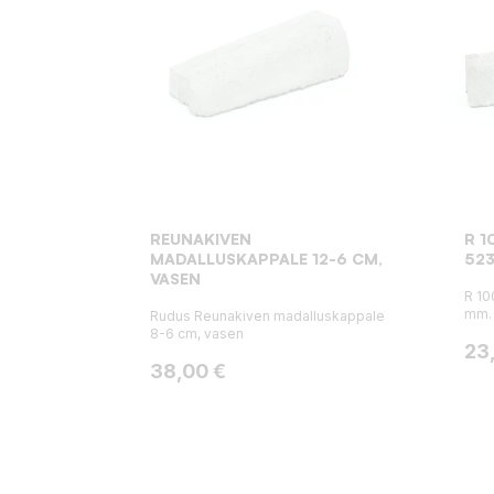
REUNAKIVEN
R 1
MADALLUSKAPPALE 12-6 CM,
52
VASEN
R 10
mm. 
Rudus Reunakiven madalluskappale
8-6 cm, vasen
Hin
23
Hinta
38,00 €