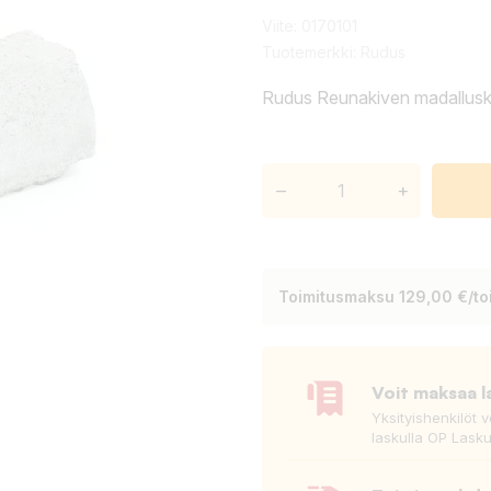
Viite:
0170101
Tuotemerkki:
Rudus
Rudus Reunakiven madallusk
–
+
Toimitusmaksu 129,00 €/toi
Voit maksaa l
Yksityishenkilöt 
laskulla OP Lasku