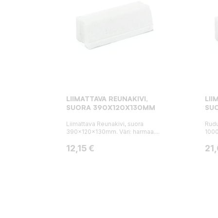
LIIMATTAVA REUNAKIVI,
LII
SUORA 390X120X130MM
SU
Liimattava Reunakivi, suora
Rudu
390x120x130mm. Väri: harmaa....
100
Hinta
Hin
12,15 €
21