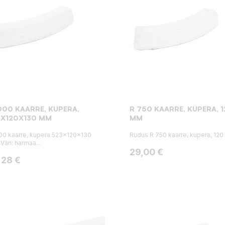
000 KAARRE, KUPERA,
R 750 KAARRE, KUPERA, 
3X120X130 MM
MM
00 kaarre, kupera 523x120x130
Rudus R 750 kaarre, kupera, 12
Väri: harmaa....
Hinta
29,00 €
ta
,28 €