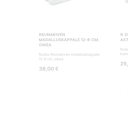
REUNAKIVEN
R 2
MADALLUSKAPPALE 12-8 CM,
AST
OIKEA
Rudu
kulm
Rudus Reunakiven madalluskappale
12-8 cm, oikea
Hin
25
Hinta
38,00 €