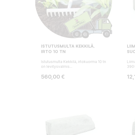
ISTUTUSMULTA KEKKILÄ,
LII
IRTO 10 TN
SU
Istutusmulta Kekkilä, irtokuorma 10 tn
Liim
on levitysvalmis...
390x
Hinta
Hin
560,00 €
12,