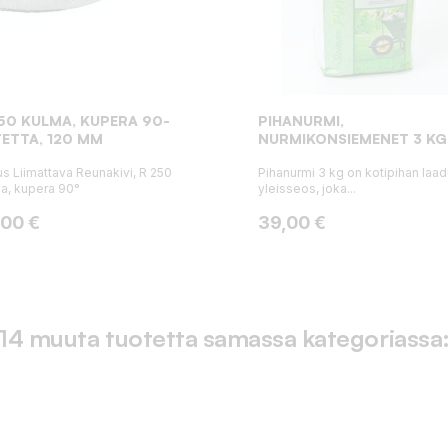
50 KULMA, KUPERA 90-
PIHANURMI,
ETTA, 120 MM
NURMIKONSIEMENET 3 KG
s Liimattava Reunakivi, R 250
Pihanurmi 3 kg on kotipihan laa
a, kupera 90°
yleisseos, joka...
ta
Hinta
,00 €
39,00 €
14 muuta tuotetta samassa kategoriassa