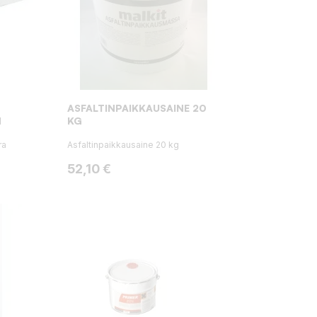
ASFALTINPAIKKAUSAINE 20
M
KG
ra
Asfaltinpaikkausaine 20 kg
Hinta
52,10 €