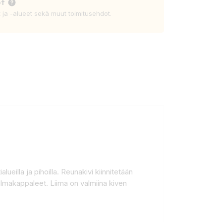
ot
t ja -alueet sekä muut toimitusehdot.
eilla ja pihoilla. Reunakivi kiinnitetään
ulmakappaleet. Liima on valmiina kiven