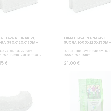
MATTAVA REUNAKIVI,
LIIMATTAVA REUNAKIVI,
ORA 390X120X130MM
SUORA 1000X120X130M
attava Reunakivi, suora
Rudus Liimattava Reunakivi, suo
120x130mm. Väri: harmaa....
1000x120x130mm
ta
Hinta
15 €
21,00 €