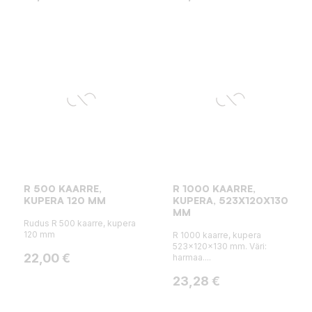
R 500 KAARRE,
R 1000 KAARRE,
KUPERA 120 MM
KUPERA, 523X120X130
MM
Rudus R 500 kaarre, kupera
120 mm
R 1000 kaarre, kupera
523x120x130 mm. Väri:
Hinta
22,00 €
harmaa....
Hinta
23,28 €