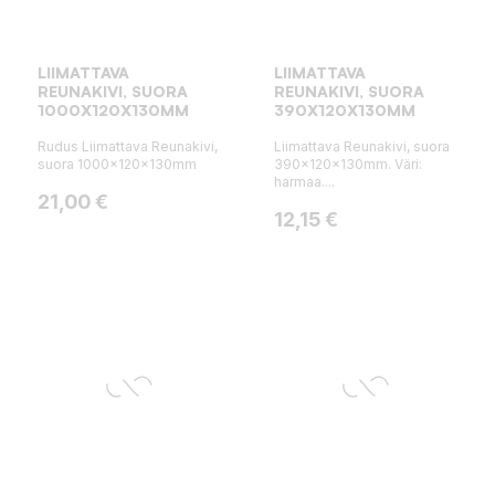
LIIMATTAVA
LIIMATTAVA
REUNAKIVI, SUORA
REUNAKIVI, SUORA
1000X120X130MM
390X120X130MM
Rudus Liimattava Reunakivi,
Liimattava Reunakivi, suora
suora 1000x120x130mm
390x120x130mm. Väri:
harmaa....
Hinta
21,00 €
Hinta
12,15 €