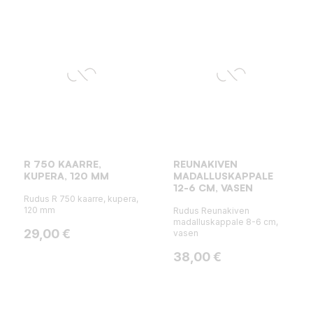
R 750 KAARRE,
REUNAKIVEN
KUPERA, 120 MM
MADALLUSKAPPALE
12-6 CM, VASEN
Rudus R 750 kaarre, kupera,
120 mm
Rudus Reunakiven
madalluskappale 8-6 cm,
Hinta
29,00 €
vasen
Hinta
38,00 €