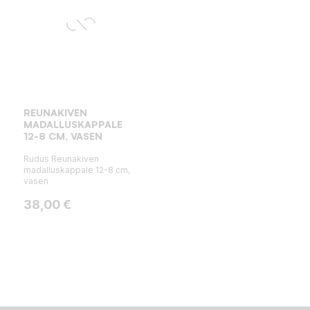
REUNAKIVEN
MADALLUSKAPPALE
12-8 CM, VASEN
Rudus Reunakiven
madalluskappale 12-8 cm,
vasen
Hinta
38,00 €