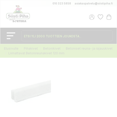
010 323 5858
asiakaspalvelu@siistipiha.fi
Etusivulle
Pihakivet
Betonikivet
Betoniset reuna- ja rajauskivet
Liimattavat Betonireunakivet 120 mm