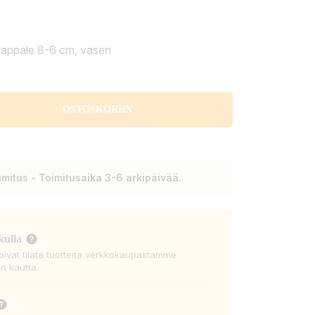
appale 8-6 cm, vasen
OSTOSKORIIN
mitus - Toimitusaika 3-6 arkipäivää.
kulla
voivat tilata tuotteita verkkokaupastamme
n kautta.