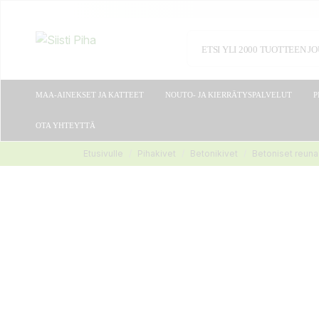
MAA-AINEKSET JA KATTEET
NOUTO- JA KIERRÄTYSPALVELUT
P
OTA YHTEYTTÄ
Etusivulle
Pihakivet
Betonikivet
Betoniset reuna-