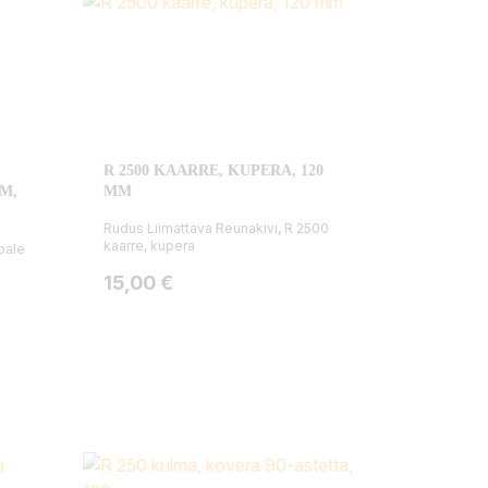
R 2500 KAARRE, KUPERA, 120
M,
MM
Rudus Liimattava Reunakivi, R 2500
kaarre, kupera
pale
Hinta
15,00 €