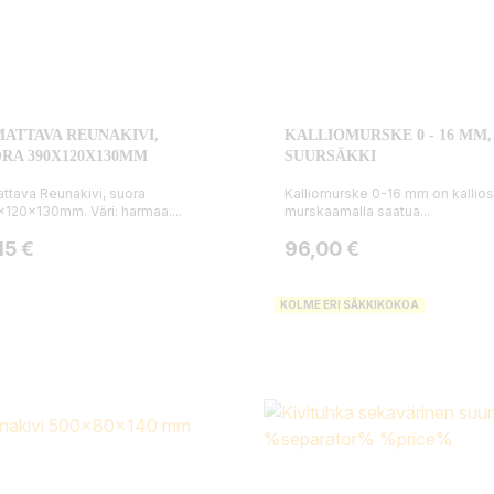
MATTAVA REUNAKIVI,
KALLIOMURSKE 0 - 16 MM,
RA 390X120X130MM
SUURSÄKKI
attava Reunakivi, suora
Kalliomurske 0-16 mm on kallios
120x130mm. Väri: harmaa....
murskaamalla saatua...
ta
Hinta
15 €
96,00 €
KOLME ERI SÄKKIKOKOA