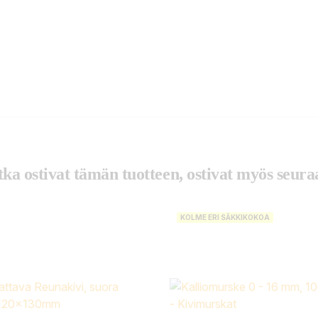
tka ostivat tämän tuotteen, ostivat myös seuraa
KOLME ERI SÄKKIKOKOA