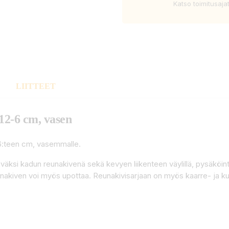
Katso toimitusaja
LIITTEET
12-6 cm, vasen
6:teen cm, vasemmalle.
äksi kadun reunakivenä sekä kevyen liikenteen väylillä, pysäköintialu
Reunakiven voi myös upottaa. Reunakivisarjaan on myös kaarre- ja 