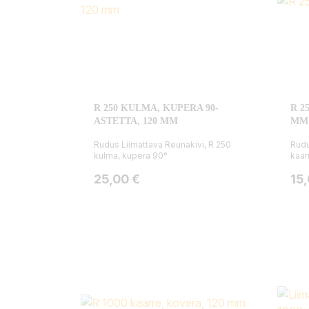
R 250 KULMA, KUPERA 90-
R 2
ASTETTA, 120 MM
MM
Rudus Liimattava Reunakivi, R 250
Rudu
kulma, kupera 90°
kaar
Hinta
Hin
25,00 €
15