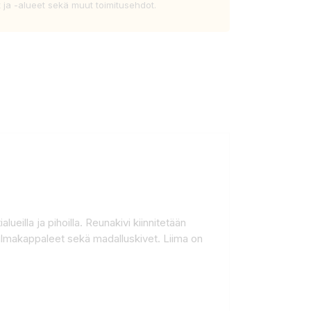
t ja -alueet sekä muut toimitusehdot.
eilla ja pihoilla. Reunakivi kiinnitetään
kulmakappaleet sekä madalluskivet. Liima on