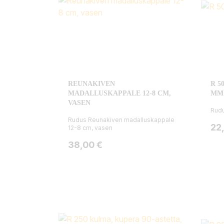
REUNAKIVEN
R 5
MADALLUSKAPPALE 12-8 CM,
MM
VASEN
Rudu
Rudus Reunakiven madalluskappale
Hin
22
12-8 cm, vasen
Hinta
38,00 €