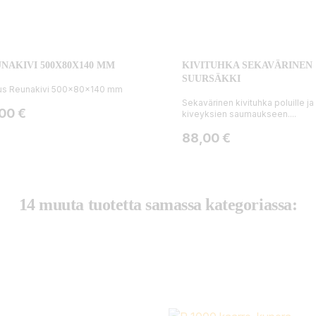
NAKIVI 500X80X140 MM
KIVITUHKA SEKAVÄRINEN
SUURSÄKKI
us Reunakivi 500x80x140 mm
Sekavärinen kivituhka poluille ja
ta
,00 €
kiveyksien saumaukseen....
Hinta
88,00 €
14 muuta tuotetta samassa kategoriassa: