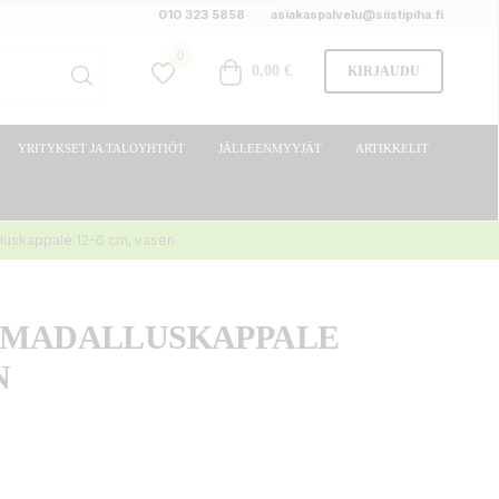
010 323 5858
asiakaspalvelu@siistipiha.fi
0
0,00 €
KIRJAUDU
YRITYKSET JA TALOYHTIÖT
JÄLLEENMYYJÄT
ARTIKKELIT
luskappale 12-6 cm, vasen
 MADALLUSKAPPALE
N