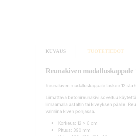
KUVAUS
TUOTETIEDOT
Reunakiven madalluskappale 
Reunakiven madalluskappale laskee 12:sta 
Liimattava betonireunakivi soveltuu käytettäv
liimaamalla asfaltin tai kiveyksen päälle. 
valmiina kiven pohjassa.
Korkeus: 12 > 6 cm
Pituus: 390 mm