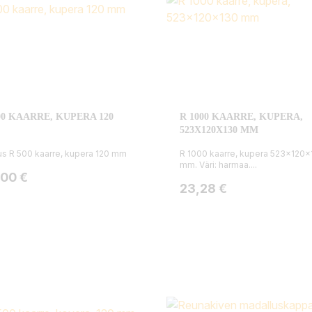
00 KAARRE, KUPERA 120
R 1000 KAARRE, KUPERA,
523X120X130 MM
s R 500 kaarre, kupera 120 mm
R 1000 kaarre, kupera 523x120x
mm. Väri: harmaa....
ta
,00 €
Hinta
23,28 €