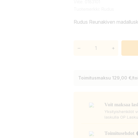
Viite:
0183101
Tuotemerkki:
Rudus
Rudus Reunakiven madallusk
–
+
Toimitusmaksu 129,00 €/toi
Voit maksaa las
Yksityishenkilöt 
laskulla OP Lasku
Toimitusehdot