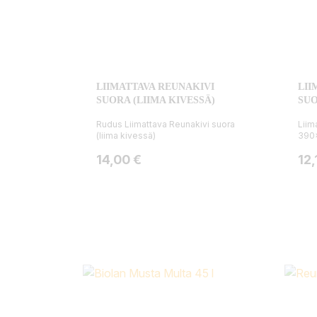
LIIMATTAVA REUNAKIVI
LII
SUORA (LIIMA KIVESSÄ)
SUO
Rudus Liimattava Reunakivi suora
Liim
(liima kivessä)
390x
Hinta
Hin
14,00 €
12,