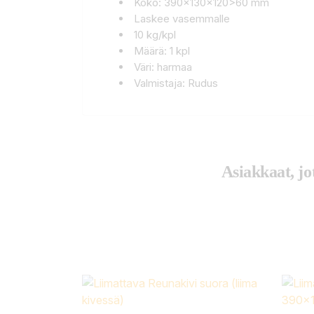
Koko: 390x130x120>60 mm
Laskee vasemmalle
10 kg/kpl
Määrä: 1 kpl
Väri: harmaa
Valmistaja: Rudus
Asiakkaat, jo