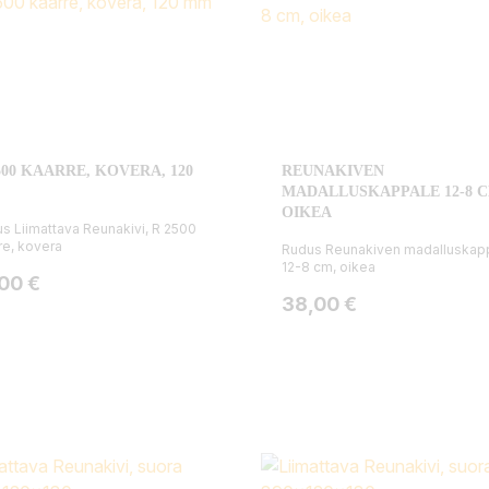
500 KAARRE, KOVERA, 120
REUNAKIVEN
MADALLUSKAPPALE 12-8 C
OIKEA
s Liimattava Reunakivi, R 2500
re, kovera
Rudus Reunakiven madalluskap
12-8 cm, oikea
ta
,00 €
Hinta
38,00 €