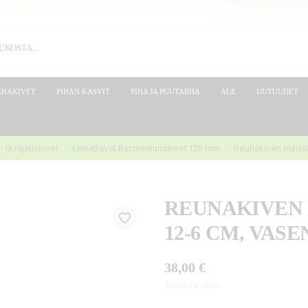
IHAKIVET
PIHAN KASVIT
PIHA JA PUUTARHA
ALE
UUTUUDET
 ja rajauskivet
Liimattavat Betonireunakivet 120 mm
Reunakiven madal
REUNAKIVEN
12-6 CM, VASE
38,00 €
Sisältää alv:n