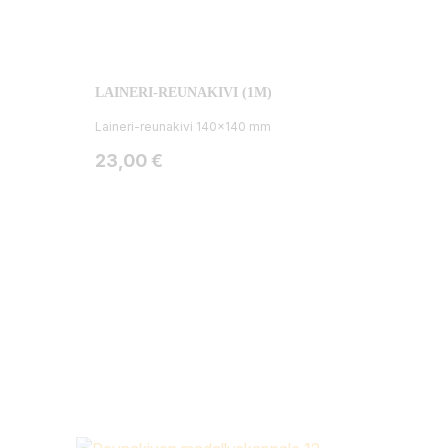
LAINERI-REUNAKIVI (1M)
Laineri-reunakivi 140x140 mm
Hinta
23,00 €