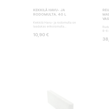
KEKKILÄ HAVU- JA
RE
RODOMULTA, 40 L
MAD
VA
Kekkilä Havu- ja rodomulta on
laadukas erikoismulta...
Rudu
8-6 
Hinta
10,90 €
Hin
38