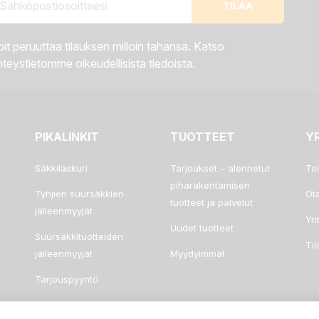
it peruuttaa tilauksen milloin tahansa. Katso
teystietomme oikeudellisista tiedoista.
PIKALINKIT
TUOTTEET
Y
Säkkilaskuri
Tarjoukset – alennetut
To
piharakentamisen
Tyhjien suursäkkien
Ot
tuotteet ja palvelut
jälleenmyyjät
Yri
Uudet tuotteet
Suursäkkituotteiden
Ti
jälleenmyyjät
Myydyimmät
Tarjouspyyntö
Usein kysyttyä