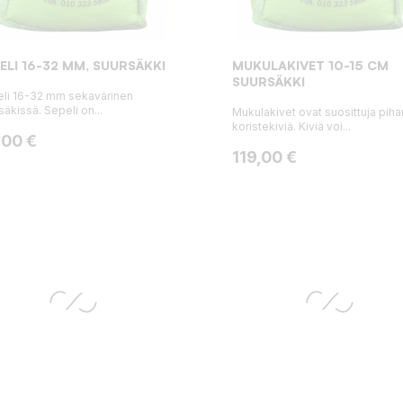
ELI 16-32 MM, SUURSÄKKI
MUKULAKIVET 10-15 CM
SUURSÄKKI
li 16-32 mm sekavärinen
säkissä. Sepeli on...
Mukulakivet ovat suosittuja piha
koristekiviä. Kiviä voi...
ta
,00 €
Hinta
119,00 €