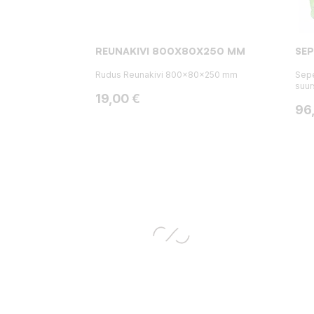
REUNAKIVI 800X80X250 MM
SEP
Rudus Reunakivi 800x80x250 mm
Sepe
suur
Hinta
19,00 €
Hin
96