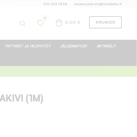
010 323 5858
asiakaspalvelu@siistipiha.fi
0
0,00 €
KIRJAUDU
YRITYKSET JA TALOYHTIÖT
JÄLLEENMYYJÄT
ARTIKKELIT
KIVI (1M)