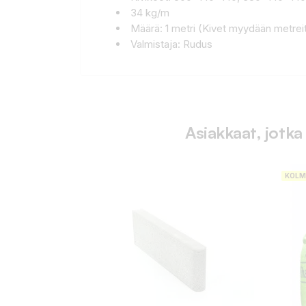
34 kg/m
Määrä: 1 metri (Kivet myydään metreit
Valmistaja: Rudus
Asiakkaat, jotka
KOLM