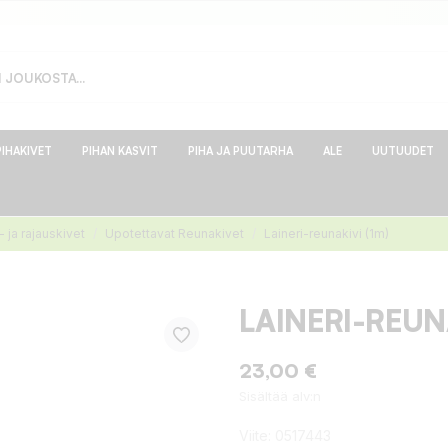
PIHAKIVET
PIHAN KASVIT
PIHA JA PUUTARHA
ALE
UUTUUDET
 ja rajauskivet
Upotettavat Reunakivet
Laineri-reunakivi (1m)
LAINERI-REUNA
23,00 €
Sisältää alv:n
Viite:
0517443