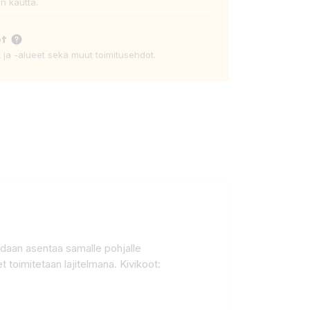
n kautta.
ot
t ja -alueet sekä muut toimitusehdot.
idaan asentaa samalle pohjalle
 toimitetaan lajitelmana. Kivikoot: