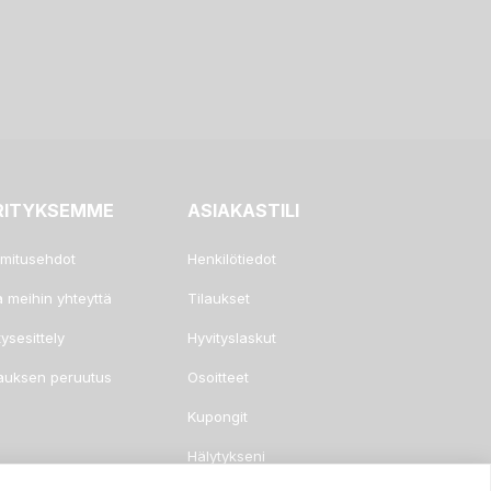
RITYKSEMME
ASIAKASTILI
imitusehdot
Henkilötiedot
a meihin yhteyttä
Tilaukset
tysesittely
Hyvityslaskut
lauksen peruutus
Osoitteet
Kupongit
Hälytykseni