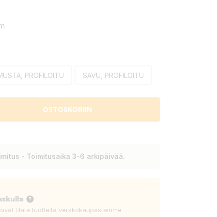
mm
MUSTA, PROFILOITU
SAVU, PROFILOITU
OSTOSKORIIN
mitus - Toimitusaika 3-6 arkipäivää.
askulla
voivat tilata tuotteita verkkokaupastamme