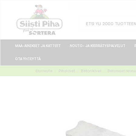
MAA-AINEKSET JA KATTEET
NOUTO- JA KIERRÄTYSPALVELUT
OTA YHTEYTTÄ
Etusivulle
Pihakivet
Betonikivet
Betoniset reuna-