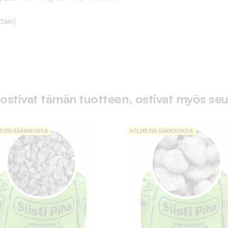
täin)
 ostivat tämän tuotteen, ostivat myös seu
E ERI SÄKKIKOKOA
KOLME ERI SÄKKIKOKOA