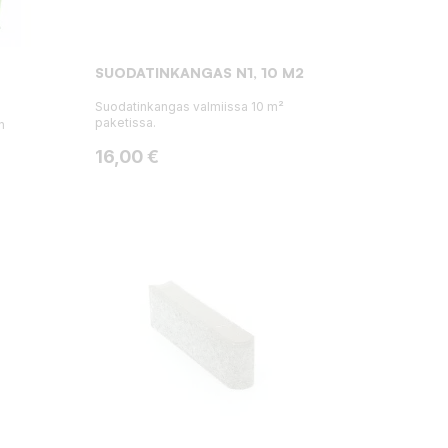
SUODATINKANGAS N1, 10 M2
Suodatinkangas valmiissa 10 m²
paketissa.
n
Hinta
16,00 €