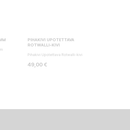
 MM
PIHAKIVI UPOTETTAVA
ROTWALLI-KIVI
mm
Pihakivi Upotettava Rotwalli-kivi
Hinta
49,00 €