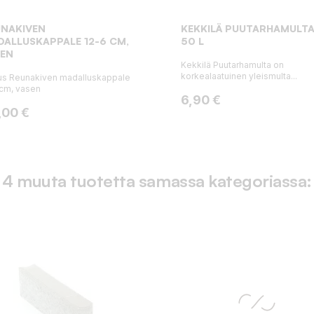
UNAKIVEN
KEKKILÄ PUUTARHAMULTA
ALLUSKAPPALE 12-6 CM,
50 L
SEN
Kekkilä Puutarhamulta on
korkealaatuinen yleismulta...
s Reunakiven madalluskappale
cm, vasen
Hinta
6,90 €
ta
,00 €
4 muuta tuotetta samassa kategoriassa: