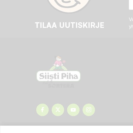
Vo
TILAA UUTISKIRJE
yh