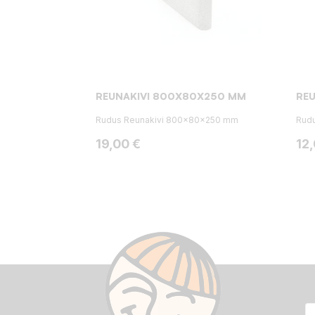
REUNAKIVI 800X80X250 MM
RE
Rudus Reunakivi 800x80x250 mm
Rud
Hinta
Hin
19,00 €
12