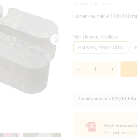
Tuotemerkki:
Rudus
Laineri-reunakivi 140x140 
Väri: Harmaa, profiloitu
HARMAA, PROFILOITU
–
+
Toimitusmaksu 129,00 €/toi
Voit maksaa l
Yksityishenkilöt 