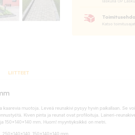
laskulla OP Lasku
Toimitusehd
Katso toimitusaja
LIITTEET
 mm
aa kaarevia muotoja. Leveä reunakivi pysyy hyvin paikallaan. Se vo
ustyötä. Kiven pinta ja reunat ovat profiloituja. Laineri-reunakivet
a 150x140x140 mm. Huom! myyntiyksikkö on metri.
0, 250x140x140, 150x140x140 mm