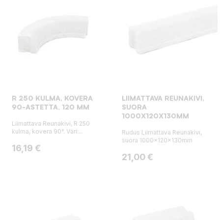
R 250 KULMA, KOVERA
LIIMATTAVA REUNAKIVI,
90-ASTETTA, 120 MM
SUORA
1000X120X130MM
Liimattava Reunakivi, R 250
kulma, kovera 90°. Väri:...
Rudus Liimattava Reunakivi,
suora 1000x120x130mm
Hinta
16,19 €
Hinta
21,00 €