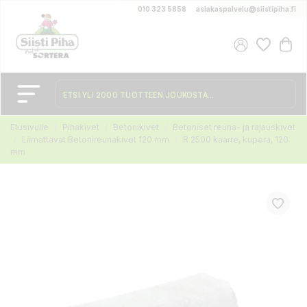
010 323 5858
asiakaspalvelu@siistipiha.fi
Etusivulle
Pihakivet
Betonikivet
Betoniset reuna- ja rajauskivet
Liimattavat Betonireunakivet 120 mm
R 2500 kaarre, kupera, 120
mm