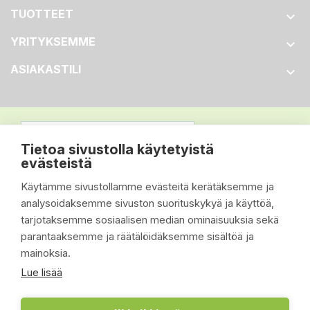
TUOTTEET

YRITYKSEMME

ASIAKASTILI

Tietoa sivustolla käytetyistä
evästeistä
Käytämme sivustollamme evästeitä kerätäksemme ja
analysoidaksemme sivuston suorituskykyä ja käyttöä,
tarjotaksemme sosiaalisen median ominaisuuksia sekä
parantaaksemme ja räätälöidäksemme sisältöä ja
mainoksia.
Lue lisää