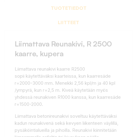
TUOTETIEDOT
LIITTEET
Liimattava Reunakivi, R 2500
kaarre, kupera
Liimattava reunakivi kaarre R2500
sopii käytettäväksi kaarteissa, kun kaarresäde
r=2000-3000 mm. Menekki 2,56 kpl/m ja 40 kpl
/ympyrä, kun r=2,5 m. Kiveä käytetään myös
yhdessä reunakiven R1000 kanssa, kun kaarresäde
r=1500-2000.
Liimattava betonireunakivi soveltuu käytettäväksi
kadun reunakivenä sekä kevyen liikenteen väylillä,
pysäköintialueilla ja pihoilla. Reunakivi kiinnitetään