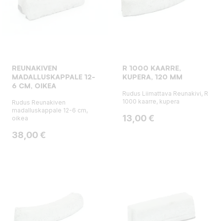
REUNAKIVEN
R 1000 KAARRE,
MADALLUSKAPPALE 12-
KUPERA, 120 MM
6 CM, OIKEA
Rudus Liimattava Reunakivi, R
1000 kaarre, kupera
Rudus Reunakiven
madalluskappale 12-6 cm,
Hinta
13,00 €
oikea
Hinta
38,00 €