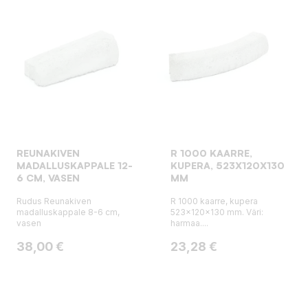
REUNAKIVEN
R 1000 KAARRE,
MADALLUSKAPPALE 12-
KUPERA, 523X120X130
6 CM, VASEN
MM
Rudus Reunakiven
R 1000 kaarre, kupera
madalluskappale 8-6 cm,
523x120x130 mm. Väri:
vasen
harmaa....
Hinta
Hinta
38,00 €
23,28 €