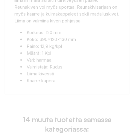
liimaammalla asfaltin tai kiveyksen päälle.
Reunakiven voi myös upottaa. Reunakivisarjaan on
myös kaarre ja kulmakappaleet sekä madalluskivet.
Liima on valmiina kiven pohjassa.
Korkeus: 120 mm
Koko: 390x120x130 mm
Paino: 12,9 kg/kpl
Määrä: 1 Kpl
Väri: harmaa
Valmistaja: Rudus
Liima kivessä
Kaarre kupera
14 muuta tuotetta samassa
kategoriassa: