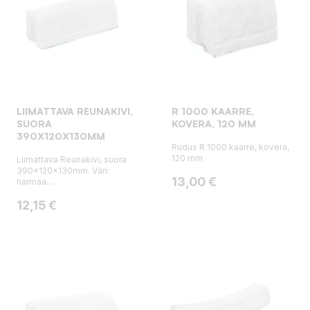
LIIMATTAVA REUNAKIVI,
R 1000 KAARRE,
SUORA
KOVERA, 120 MM
390X120X130MM
Rudus R 1000 kaarre, kovera,
120 mm
Liimattava Reunakivi, suora
390x120x130mm. Väri:
Hinta
13,00 €
harmaa....
Hinta
12,15 €