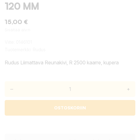
120 MM
15,00 €
Sisältää alv:n
Viite:
0146101
Tuotemerkki:
Rudus
Rudus Liimattava Reunakivi, R 2500 kaarre, kupera
–
+
OSTOSKORIIN