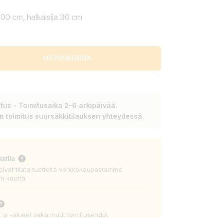
100 cm, halkaisija 30 cm
OSTOSKORIIN
tus - Toimitusaika 2-6 arkipäivää.
en toimitus suursäkkitilauksen yhteydessä.
kulla
voivat tilata tuotteita verkkokaupastamme
n kautta.
t ja -alueet sekä muut toimitusehdot.