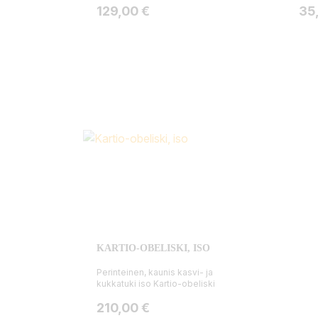
Hinta
Hin
129,00 €
35
KARTIO-OBELISKI, ISO
Perinteinen, kaunis kasvi- ja
kukkatuki iso Kartio-obeliski
Hinta
210,00 €