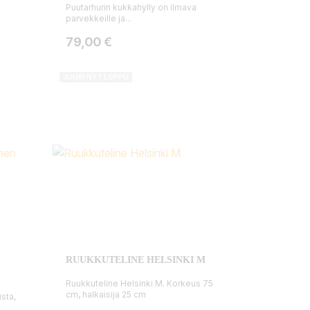
Puutarhurin kukkahylly on ilmava
parvekkeille ja...
Hinta
79,00 €
JUURI NYT LOPPU
RUUKKUTELINE HELSINKI M
Ruukkuteline Helsinki M. Korkeus 75
cm, halkaisija 25 cm
ista,