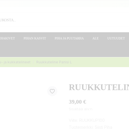
IHAKIVET
PIHAN KASVIT
PIHA JA PUUTARHA
ALE
UUTUUDET
- ja kukkatelineet
Ruukkuteline Pariisi L
RUUKKUTELIN
39,00 €
Sisältää alv:n
Viite:
RUUKKUP100
Tuotemerkki:
Siisti Piha