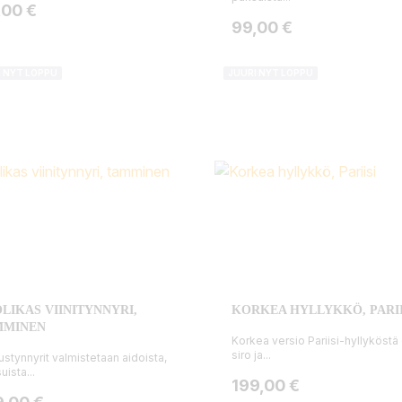
ta
,00 €
Hinta
99,00 €
I NYT LOPPU
JUURI NYT LOPPU
LIKAS VIINITYNNYRI,
KORKEA HYLLYKKÖ, PARII
MMINEN
Korkea versio Pariisi-hyllyköstä
siro ja...
tustynnyrit valmistetaan aidoista,
uista...
Hinta
199,00 €
ta