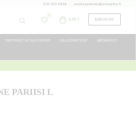
010 323 5858
asiakaspalvelu@siistipiha.fi
0
0,00 €
KIRJAUDU
YRITYKSET JA TALOYHTIÖT
JÄLLEENMYYJÄT
ARTIKKELIT
E PARIISI L