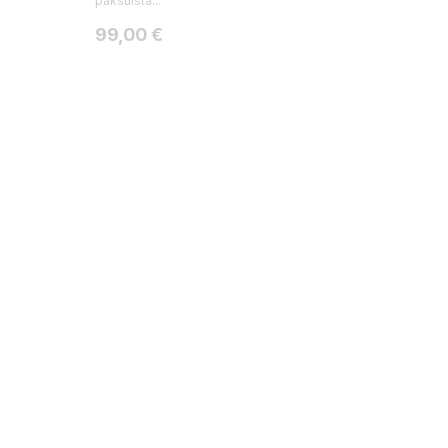
paksuista...
Hinta
99,00 €