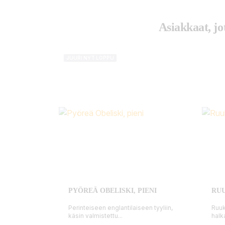
Asiakkaat, jo
JUURI NYT LOPPU
PYÖREÄ OBELISKI, PIENI
RUU
Perinteiseen englantilaiseen tyyliin,
Ruuk
käsin valmistettu...
halk