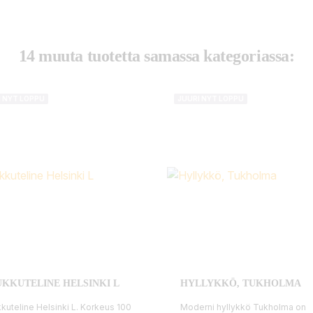
14 muuta tuotetta samassa kategoriassa:
I NYT LOPPU
JUURI NYT LOPPU
KKUTELINE HELSINKI L
HYLLYKKÖ, TUKHOLMA
kuteline Helsinki L. Korkeus 100
Moderni hyllykkö Tukholma on