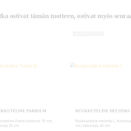
tka ostivat tämän tuotteen, ostivat myös seuraa
JUURI NYT LOPPU
KKUTELINE PARIISI M
RUUKKUTELINE HELSINKI 
kuteline Pariisi korkeus 75 cm,
Ruukkuteline Helsinki L. Korkeu
aisija 25 cm
cm, halkaisija 30 cm