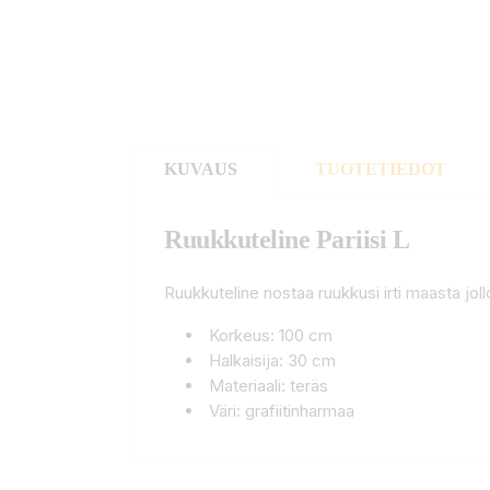
KUVAUS
TUOTETIEDOT
Ruukkuteline Pariisi L
Ruukkuteline nostaa ruukkusi irti maasta jol
Korkeus: 100 cm
Halkaisija: 30 cm
Materiaali: teräs
Väri: grafiitinharmaa