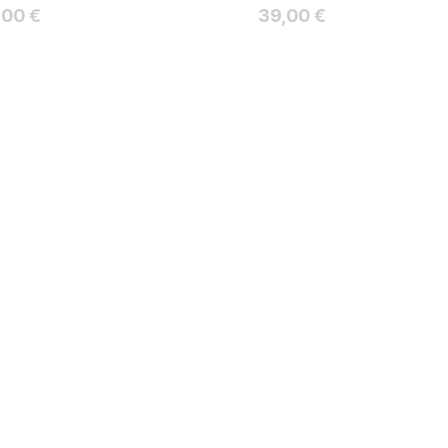
ta
Hinta
,00 €
39,00 €