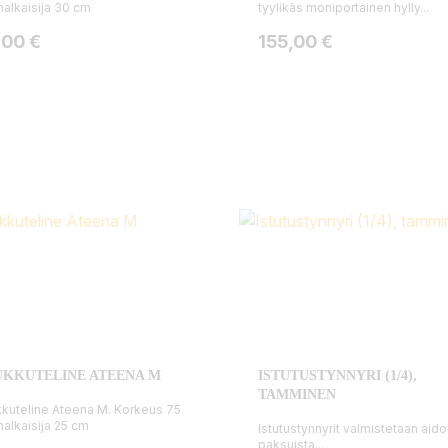
halkaisija 30 cm
tyylikäs moniportainen hylly...
ta
Hinta
,00 €
155,00 €
KKUTELINE ATEENA M
ISTUTUSTYNNYRI (1/4),
TAMMINEN
kuteline Ateena M. Korkeus 75
halkaisija 25 cm
Istutustynnyrit valmistetaan aido
paksuista...