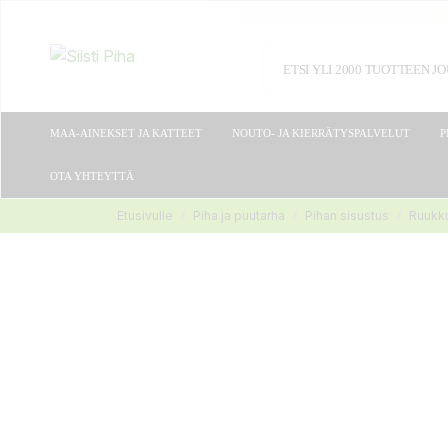
MAA-AINEKSET JA KATTEET
NOUTO- JA KIERRÄTYSPALVELUT
P
OTA YHTEYTTÄ
Etusivulle
Piha ja puutarha
Pihan sisustus
Ruukku