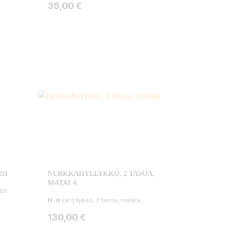
Hinta
35,00 €
SI
NURKKAHYLLYKKÖ, 2 TASOA,
MATALA
 on
Nurkkahyllykkö, 2 tasoa, matala
Hinta
130,00 €