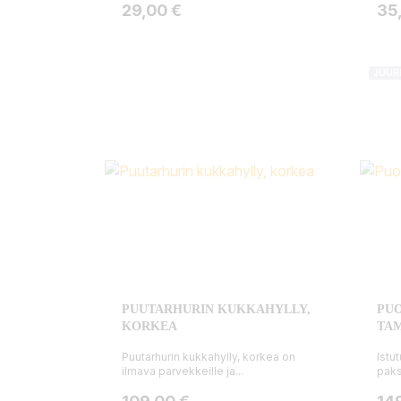
Hinta
Hin
29,00 €
35
JUUR
PUUTARHURIN KUKKAHYLLY,
PUO
KORKEA
TA
Puutarhurin kukkahylly, korkea on
Istu
ilmava parvekkeille ja...
paks
Hinta
Hin