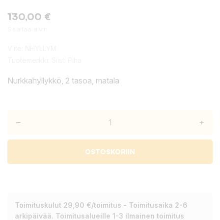
130,00 €
Sisältää alv:n
Viite:
NHYLLYM
Tuotemerkki:
Siisti Piha
Nurkkahyllykkö, 2 tasoa, matala
–
+
OSTOSKORIIN
Toimituskulut 29,90 €/toimitus - Toimitusaika 2-6
arkipäivää. Toimitusalueille 1-3 ilmainen toimitus