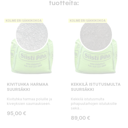
tuotteita:
KOLME ERI SÄKKIKOKOA
KOLME ERI SÄKKIKOKOA
KIVITUHKA HARMAA
KEKKILÄ ISTUTUSMULTA
SUURSÄKKI
SUURSÄKKI
Kivituhka harmaa poluille ja
Kekkilä istutusmulta
kiveyksien saumaukseen.
pihapuutarhojen istutuksille
sekä...
Hinta
95,00 €
Hinta
89,00 €