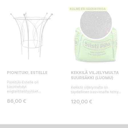
KOLME ERI SÄKKIKOKOA
PIONITUKI, ESTELLE
KEKKILÄ VILJELYMULTA
SUURSÄKKI (LUOMU)
Pionituki Estelle on
käsintehdyt
Kekkilä viljelymulta on
englantilaistyyliset...
täydellinen kasvimaille tehty...
Hinta
86,00 €
Hinta
120,00 €