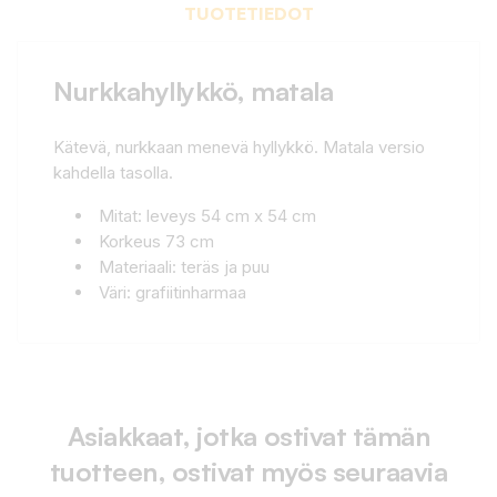
TUOTETIEDOT
Nurkkahyllykkö, matala
Kätevä, nurkkaan menevä hyllykkö. Matala versio
kahdella tasolla.
Mitat: leveys 54 cm x 54 cm
Korkeus 73 cm
Materiaali: teräs ja puu
Väri: grafiitinharmaa
Asiakkaat, jotka ostivat tämän
tuotteen, ostivat myös seuraavia