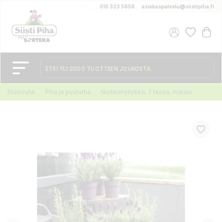
010 323 5858
asiakaspalvelu@siistipiha.fi
Etusivulle
Piha ja puutarha
Nurkkahyllykkö, 2 tasoa, matala