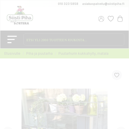
010 323 5858
asiakaspalvelu@siistipiha.fi
Etusivulle
Piha ja puutarha
Puutarhurin kukkahylly, matala