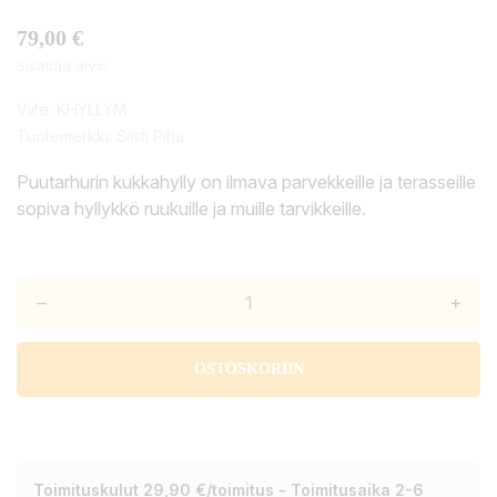
79,00 €
Sisältää alv:n
Viite:
KHYLLYM
Tuotemerkki:
Siisti Piha
Puutarhurin kukkahylly on ilmava parvekkeille ja terasseille
sopiva hyllykkö ruukuille ja muille tarvikkeille.
–
+
OSTOSKORIIN
Toimituskulut 29,90 €/toimitus - Toimitusaika 2-6