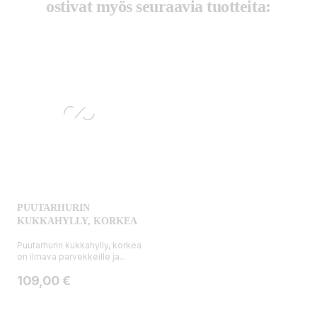
ostivat myös seuraavia tuotteita:
PUUTARHURIN
KUKKAHYLLY, KORKEA
Puutarhurin kukkahylly, korkea
on ilmava parvekkeille ja...
Hinta
109,00 €