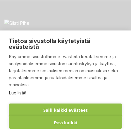
Tietoa sivustolla käytetyistä
evästeistä
Käytämme sivustollamme evästeitä kerätäksemme ja
analysoidaksemme sivuston suorituskykyä ja käyttöä,
PIKALINKIT

tarjotaksemme sosiaalisen median ominaisuuksia sekä
parantaaksemme ja räätälöidäksemme sisältöä ja
TUOTTEET

mainoksia.
YRITYKSEMME

Lue lisää
ASIAKASTILI

Salli kaikki evästeet
Estä kaikki