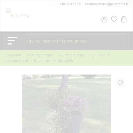
010 323 5858
asiakaspalvelu@siistipiha.fi
Etusivulle
Piha ja puutarha
Pihan sisustus
Ruukku- ja
kukkatelineet
Ruukkuteline Ateena M