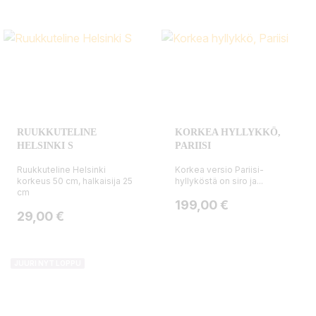
RUUKKUTELINE
KORKEA HYLLYKKÖ,
HELSINKI S
PARIISI
Ruukkuteline Helsinki
Korkea versio Pariisi-
korkeus 50 cm, halkaisija 25
hyllyköstä on siro ja...
cm
Hinta
199,00 €
Hinta
29,00 €
JUURI NYT LOPPU