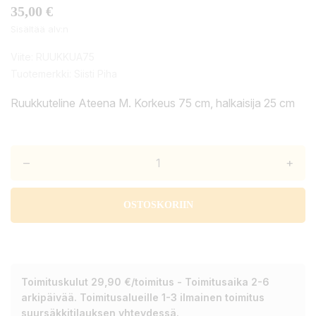
35,00 €
Sisältää alv:n
Viite:
RUUKKUA75
Tuotemerkki:
Siisti Piha
Ruukkuteline Ateena M. Korkeus 75 cm, halkaisija 25 cm
–
+
OSTOSKORIIN
Toimituskulut 29,90 €/toimitus - Toimitusaika 2-6
arkipäivää. Toimitusalueille 1-3 ilmainen toimitus
suursäkkitilauksen yhteydessä.