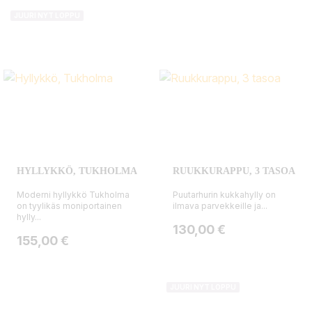
JUURI NYT LOPPU
HYLLYKKÖ, TUKHOLMA
RUUKKURAPPU, 3 TASOA
Moderni hyllykkö Tukholma
Puutarhurin kukkahylly on
on tyylikäs moniportainen
ilmava parvekkeille ja...
hylly...
Hinta
130,00 €
Hinta
155,00 €
JUURI NYT LOPPU