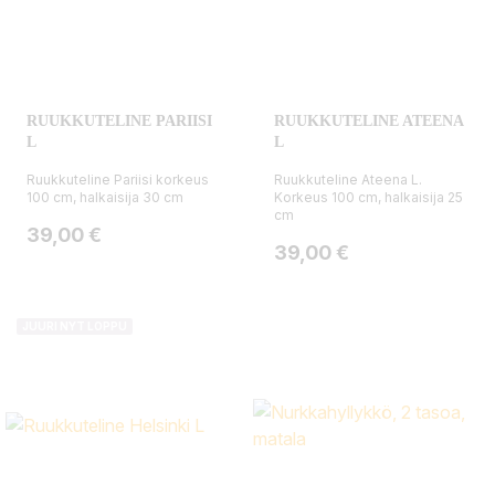
RUUKKUTELINE PARIISI
RUUKKUTELINE ATEENA
L
L
Ruukkuteline Pariisi korkeus
Ruukkuteline Ateena L.
100 cm, halkaisija 30 cm
Korkeus 100 cm, halkaisija 25
cm
Hinta
39,00 €
Hinta
39,00 €
JUURI NYT LOPPU