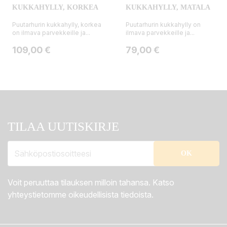
KUKKAHYLLY, KORKEA
KUKKAHYLLY, MATALA
Puutarhurin kukkahylly, korkea
Puutarhurin kukkahylly on
on ilmava parvekkeille ja...
ilmava parvekkeille ja...
Hinta
Hinta
109,00 €
79,00 €
TILAA UUTISKIRJE
Voit peruuttaa tilauksen milloin tahansa. Katso
yhteystietomme oikeudellisista tiedoista.