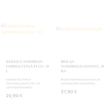
KEKKILÄ NURMIKON
BIOLAN
SAMMALSYÖJÄ PLUS+ 10
NURMIKKOLANNOITE, 10
L
KG
Kekkilä Nurmikon
Biolan Nurmikkolannoite on
Sammalsyöjä PLUS+ on
nurmikentille tarkoitettu...
sammaloituneelle...
Hinta
27,90 €
Hinta
20,90 €