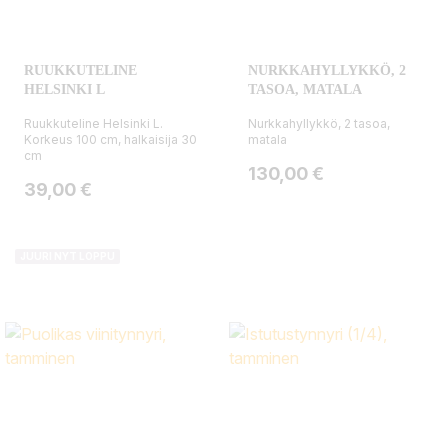
RUUKKUTELINE
NURKKAHYLLYKKÖ, 2
HELSINKI L
TASOA, MATALA
Ruukkuteline Helsinki L.
Nurkkahyllykkö, 2 tasoa,
Korkeus 100 cm, halkaisija 30
matala
cm
Hinta
130,00 €
Hinta
39,00 €
JUURI NYT LOPPU