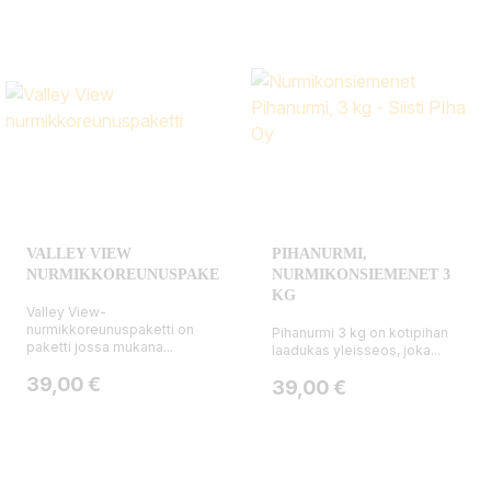
VALLEY VIEW
PIHANURMI,
NURMIKKOREUNUSPAKETTI
NURMIKONSIEMENET 3
KG
Valley View-
nurmikkoreunuspaketti on
Pihanurmi 3 kg on kotipihan
paketti jossa mukana...
laadukas yleisseos, joka...
Hinta
39,00 €
Hinta
39,00 €