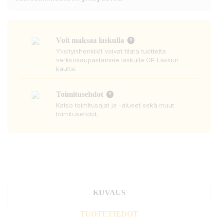
Voit maksaa laskulla
Yksityishenkilöt voivat tilata tuotteita
verkkokaupastamme laskulla OP Laskun
kautta.
Toimitusehdot
Katso toimitusajat ja -alueet sekä muut
toimitusehdot.
KUVAUS
TUOTETIEDOT