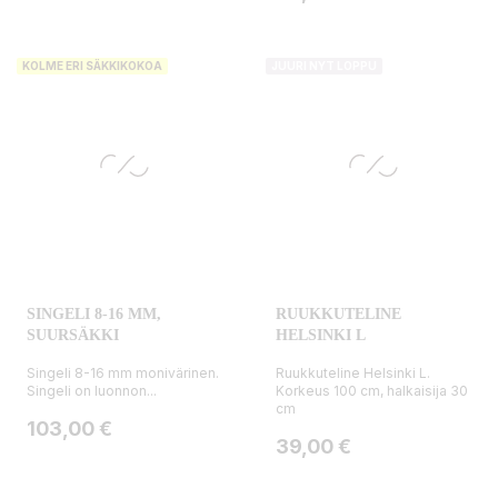
KOLME ERI SÄKKIKOKOA
JUURI NYT LOPPU
SINGELI 8-16 MM,
RUUKKUTELINE
SUURSÄKKI
HELSINKI L
Singeli 8-16 mm monivärinen.
Ruukkuteline Helsinki L.
Singeli on luonnon...
Korkeus 100 cm, halkaisija 30
cm
Hinta
103,00 €
Hinta
39,00 €