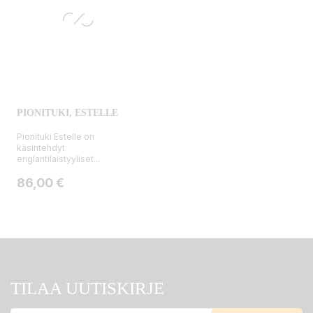
PIONITUKI, ESTELLE
Pionituki Estelle on
käsintehdyt
englantilaistyyliset...
Hinta
86,00 €
TILAA UUTISKIRJE