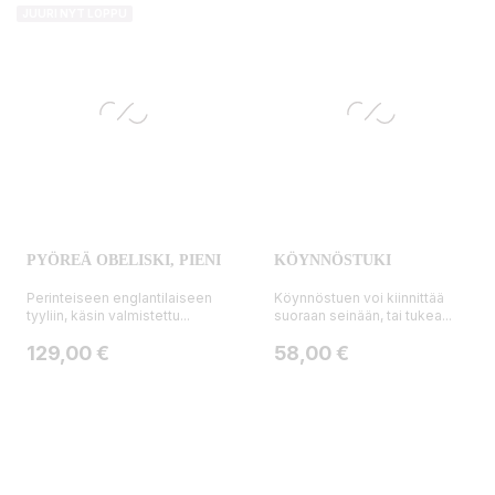
JUURI NYT LOPPU
PYÖREÄ OBELISKI, PIENI
KÖYNNÖSTUKI
Perinteiseen englantilaiseen
Köynnöstuen voi kiinnittää
tyyliin, käsin valmistettu...
suoraan seinään, tai tukea...
Hinta
Hinta
129,00 €
58,00 €