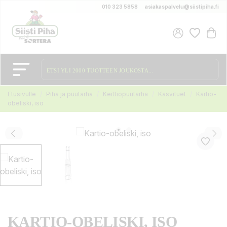
010 323 5858
asiakaspalvelu@siistipiha.fi
Etusivulle
Piha ja puutarha
Keittiöpuutarha
Kasvituet
Kartio-
obeliski, iso
KARTIO-OBELISKI, ISO