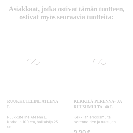
Asiakkaat, jotka ostivat tämän tuotteen,
ostivat myös seuraavia tuotteita:
RUUKKUTELINE ATEENA
KEKKILÄ PERENNA- JA
L
RUUSUMULTA, 40 L
Ruukkuteline Ateena L.
Kekkilän erikoismulta
Korkeus 100 cm, halkaisija 25
perennoiden ja ruusujen...
cm
Hinta
9,90 €