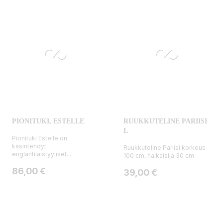
PIONITUKI, ESTELLE
RUUKKUTELINE PARIISI
L
Pionituki Estelle on
käsintehdyt
Ruukkuteline Pariisi korkeus
englantilaistyyliset...
100 cm, halkaisija 30 cm
Hinta
86,00 €
Hinta
39,00 €