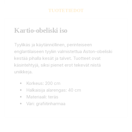
TUOTETIEDOT
Kartio-obeliski iso
Tyylikäs ja käytännöllinen, perinteiseen
englantilaiseen tyyliin valmistettua Aston-obeliski
kestää pihalla kesät ja talvet. Tuotteet ovat
käsintehtyjä, siksi pienet erot tekevät niistä
uniikkeja.
Korkeus: 200 cm
Halkaisija alarengas: 40 cm
Materiaali: teräs
Väri: grafiitinharmaa