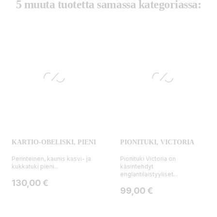
5 muuta tuotetta samassa kategoriassa:
KARTIO-OBELISKI, PIENI
PIONITUKI, VICTORIA
Perinteinen, kaunis kasvi- ja
Pionituki Victoria on
kukkatuki pieni...
käsintehdyt
englantilaistyyliset...
Hinta
130,00 €
Hinta
99,00 €