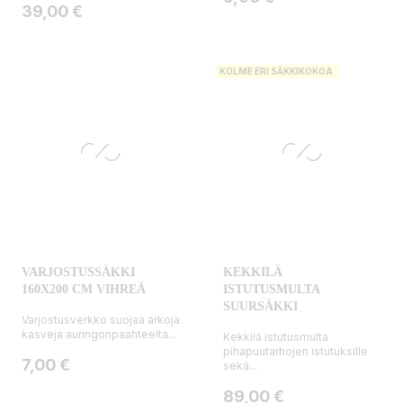
Hinta
39,00 €
KOLME ERI SÄKKIKOKOA
VARJOSTUSSÄKKI
KEKKILÄ
160X200 CM VIHREÄ
ISTUTUSMULTA
SUURSÄKKI
Varjostusverkko suojaa arkoja
kasveja auringonpaahteelta...
Kekkilä istutusmulta
pihapuutarhojen istutuksille
Hinta
7,00 €
sekä...
Hinta
89,00 €