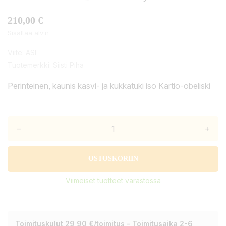
210,00 €
Sisältää alv:n
Viite:
ASI
Tuotemerkki:
Siisti Piha
Perinteinen, kaunis kasvi- ja kukkatuki iso Kartio-obeliski
–
+
OSTOSKORIIN
Viimeiset tuotteet varastossa
Toimituskulut 29,90 €/toimitus - Toimitusaika 2-6