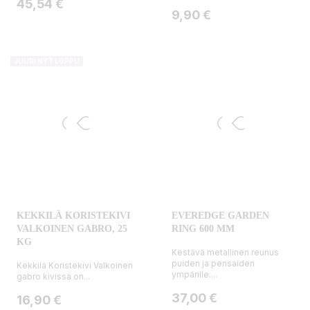
Hinta
45,54 €
Hinta
9,90 €
JUURI NYT LOPPU
KEKKILÄ KORISTEKIVI
EVEREDGE GARDEN
VALKOINEN GABRO, 25
RING 600 MM
KG
Kestävä metallinen reunus
puiden ja pensaiden
Kekkilä Koristekivi Valkoinen
ympärille....
gabro kivissä on...
Hinta
37,00 €
Hinta
16,90 €