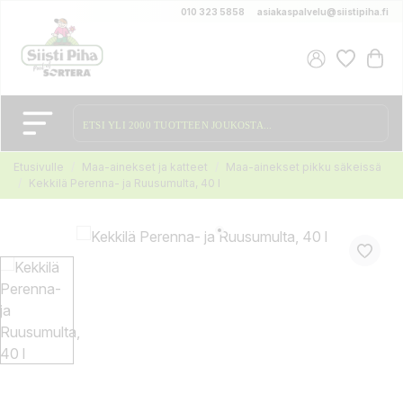
010 323 5858
asiakaspalvelu@siistipiha.fi
Etusivulle
Maa-ainekset ja katteet
Maa-ainekset pikku säkeissä
Kekkilä Perenna- ja Ruusumulta, 40 l