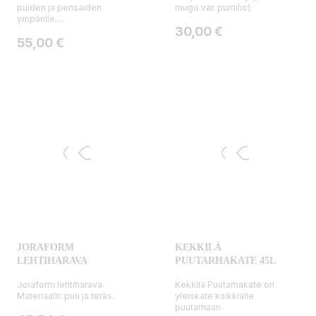
puiden ja pensaiden
mugo var. pumilio)
ympärille....
Hinta
30,00 €
Hinta
55,00 €
JORAFORM
KEKKILÄ
LEHTIHARAVA
PUUTARHAKATE 45L
Joraform lehtiharava.
Kekkilä Puutarhakate on
Materiaalit: puu ja teräs.
yleiskate kaikkialle
puutarhaan.