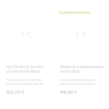
KOLME ERI SÄKKIKOKOA
POLTTOPUUT, KLAPIT
HIEKKALAATIKKOHIEKKA,
1,0 I-M3 SUURSÄKKI
SUURSÄKKI
Yksi heittokuutio valmiiksi
Hiekkalaatikkohiekka on
kuivaa koivuklapia. Kuivat...
loistava leikkihiekka niin...
Hinta
Hinta
182,00 €
96,00 €