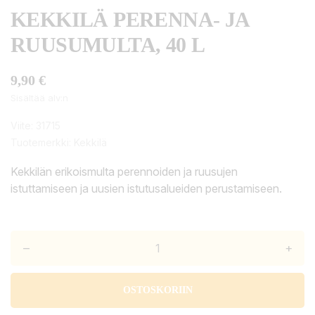
KEKKILÄ PERENNA- JA
RUUSUMULTA, 40 L
9,90 €
Sisältää alv:n
Viite:
31715
Tuotemerkki:
Kekkilä
Kekkilän erikoismulta perennoiden ja ruusujen
istuttamiseen ja uusien istutusalueiden perustamiseen.
–
+
OSTOSKORIIN