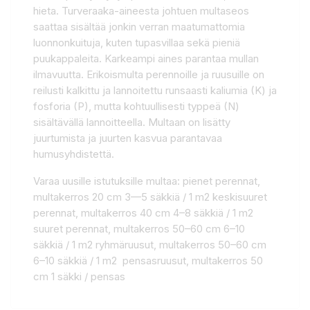
hieta. Turveraaka-aineesta johtuen multaseos
saattaa sisältää jonkin verran maatumattomia
luonnonkuituja, kuten tupasvillaa sekä pieniä
puukappaleita. Karkeampi aines parantaa mullan
ilmavuutta. Erikoismulta perennoille ja ruusuille on
reilusti kalkittu ja lannoitettu runsaasti kaliumia (K) ja
fosforia (P), mutta kohtuullisesti typpeä (N)
sisältävällä lannoitteella. Multaan on lisätty
juurtumista ja juurten kasvua parantavaa
humusyhdistettä.
Varaa uusille istutuksille multaa: pienet perennat,
multakerros 20 cm 3—5 säkkiä / 1 m2 keskisuuret
perennat, multakerros 40 cm 4–8 säkkiä / 1 m2
suuret perennat, multakerros 50–60 cm 6–10
säkkiä / 1 m2 ryhmäruusut, multakerros 50–60 cm
6–10 säkkiä / 1 m2 pensasruusut, multakerros 50
cm 1 säkki / pensas