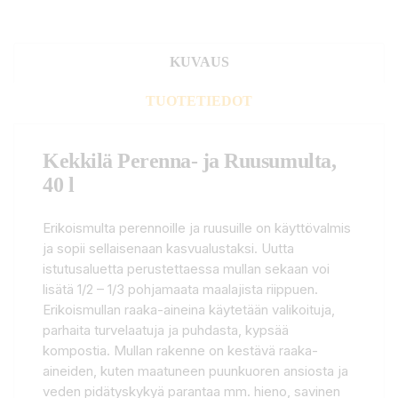
KUVAUS
TUOTETIEDOT
Kekkilä Perenna- ja Ruusumulta,
40 l
Erikoismulta perennoille ja ruusuille on käyttövalmis
ja sopii sellaisenaan kasvualustaksi. Uutta
istutusaluetta perustettaessa mullan sekaan voi
lisätä 1/2 – 1/3 pohjamaata maalajista riippuen.
Erikoismullan raaka-aineina käytetään valikoituja,
parhaita turvelaatuja ja puhdasta, kypsää
kompostia. Mullan rakenne on kestävä raaka-
aineiden, kuten maatuneen puunkuoren ansiosta ja
veden pidätyskykyä parantaa mm. hieno, savinen