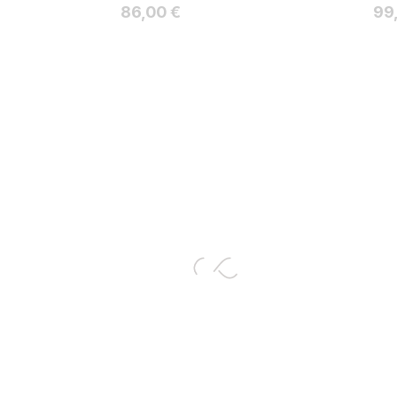
Hinta
Hin
86,00 €
99