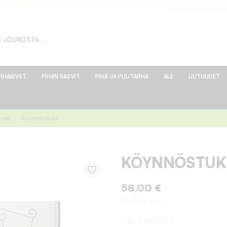
PIHAKIVET
PIHAN KASVIT
PIHA JA PUUTARHA
ALE
UUTUUDET
tuet
Köynnöstuki
KÖYNNÖSTUK
58,00 €
Sisältää alv:n
Viite:
KOYNOST