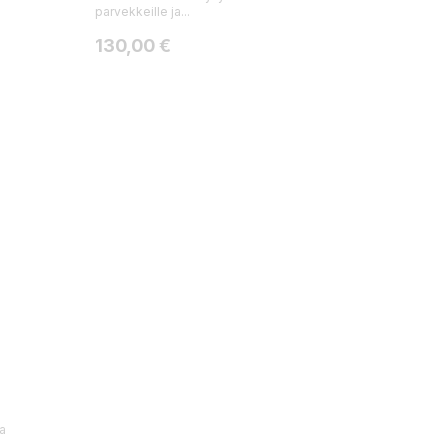
parvekkeille ja...
Hinta
130,00 €
ja