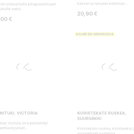
kasvun ja runsaan kukinnan...
ilä istutusmulta pihapuutarhojen
uksille sekä...
Hinta
20,90 €
ta
,00 €
KOLME ERI SÄKKIKOKOA
NITUKI, VICTORIA
KORISTEKATE RUSKEA,
SUURSÄKKI
ituki Victoria on käsintehdyt
ntilaistyyliset...
Koristekate ruskea, koristeeksi 
suojaamaan juuristoja.