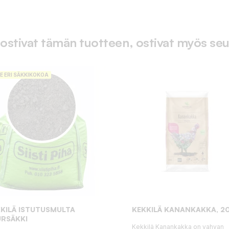
 ostivat tämän tuotteen, ostivat myös seu
E ERI SÄKKIKOKOA
KILÄ ISTUTUSMULTA
KEKKILÄ KANANKAKKA, 20
RSÄKKI
Kekkilä Kanankakka on vahvan