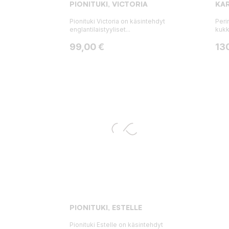
PIONITUKI, VICTORIA
KAR
Pionituki Victoria on käsintehdyt
Peri
englantilaistyyliset...
kukka
Hinta
Hin
99,00 €
13
PIONITUKI, ESTELLE
Pionituki Estelle on käsintehdyt