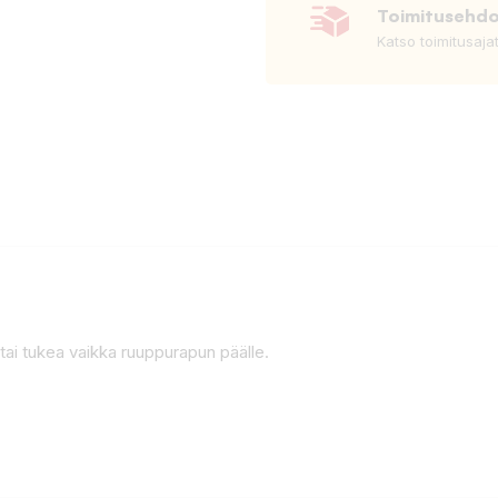
Toimitusehd
Katso toimitusaja
tai tukea vaikka ruuppurapun päälle.