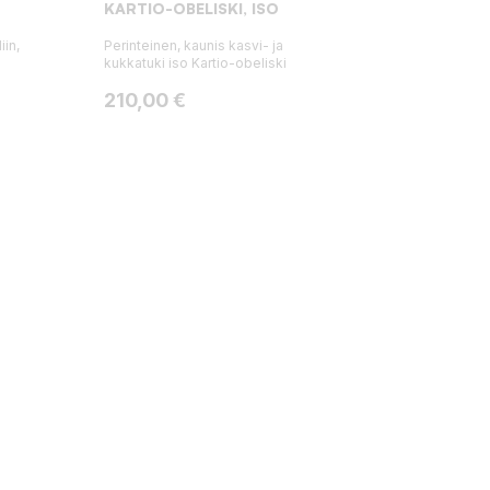
KARTIO-OBELISKI, ISO
iin,
Perinteinen, kaunis kasvi- ja
kukkatuki iso Kartio-obeliski
Hinta
210,00 €