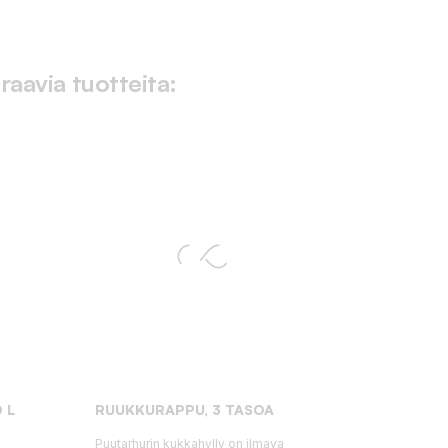
raavia tuotteita:
 L
RUUKKURAPPU, 3 TASOA
Puutarhurin kukkahylly on ilmava