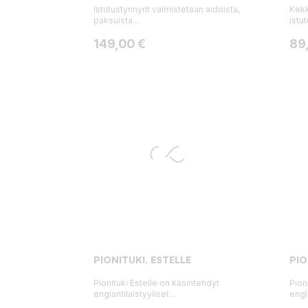
Istutustynnyrit valmistetaan aidoista,
Kekk
paksuista...
istut
Hinta
Hin
149,00 €
89
PIONITUKI, ESTELLE
PIO
Pionituki Estelle on käsintehdyt
Pion
englantilaistyyliset...
engla