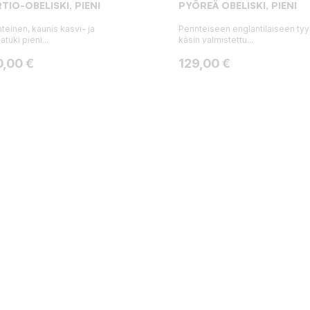
TIO-OBELISKI, PIENI
PYÖREÄ OBELISKI, PIENI
nteinen, kaunis kasvi- ja
Perinteiseen englantilaiseen tyyl
tuki pieni...
käsin valmistettu...
ta
Hinta
0,00 €
129,00 €