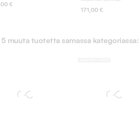
ta
,00 €
Hinta
171,00 €
5 muuta tuotetta samassa kategoriassa:
JUURI NYT LOPPU