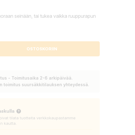
uoraan seinään, tai tukea vaikka ruuppurapun
OSTOSKORIIN
tus - Toimitusaika 2-6 arkipäivää.
en toimitus suursäkkitilauksen yhteydessä.
askulla
voivat tilata tuotteita verkkokaupastamme
n kautta.