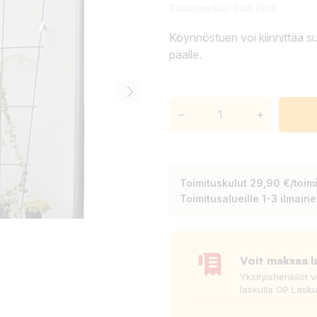
Tuotemerkki:
Siisti Piha
Köynnöstuen voi kiinnittää s
päälle.
–
+
Toimituskulut 29,90 €/toimi
Toimitusalueille 1-3 ilmain
Voit maksaa l
Yksityishenkilöt 
laskulla OP Lasku