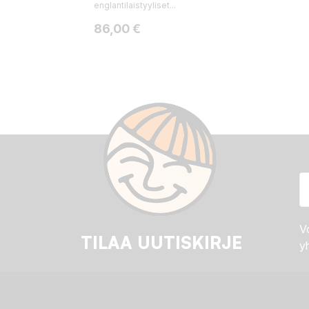
englantilaistyyliset...
Hinta
86,00 €
Vo
TILAA UUTISKIRJE
yh