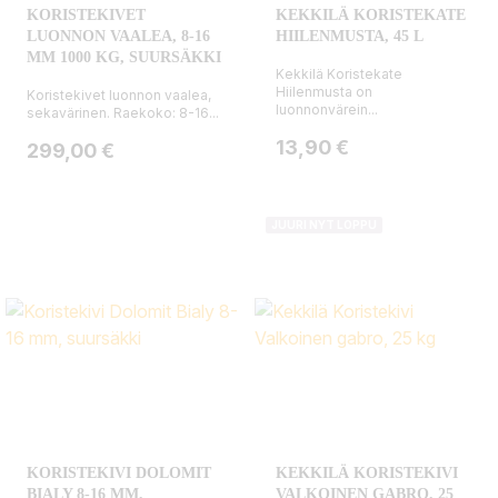
KORISTEKIVET
KEKKILÄ KORISTEKATE
LUONNON VAALEA, 8-16
HIILENMUSTA, 45 L
MM 1000 KG, SUURSÄKKI
Kekkilä Koristekate
Hiilenmusta on
Koristekivet luonnon vaalea,
luonnonvärein...
sekavärinen. Raekoko: 8-16...
Hinta
13,90 €
Hinta
299,00 €
JUURI NYT LOPPU
KORISTEKIVI DOLOMIT
KEKKILÄ KORISTEKIVI
BIALY 8-16 MM,
VALKOINEN GABRO, 25