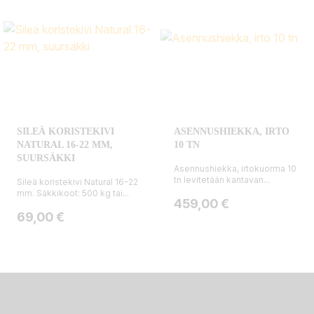
SILEÄ KORISTEKIVI
ASENNUSHIEKKA, IRTO
NATURAL 16-22 MM,
10 TN
SUURSÄKKI
Asennushiekka, irtokuorma 10
tn levitetään kantavan...
Sileä koristekivi Natural 16-22
mm. Säkkikoot: 500 kg tai...
Hinta
459,00 €
Hinta
69,00 €