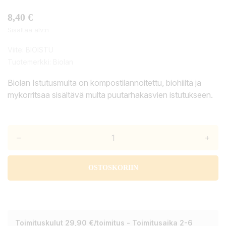
8,40 €
Sisältää alv:n
Viite:
BIOISTU
Tuotemerkki:
Biolan
Biolan Istutusmulta on kompostilannoitettu, biohiiltä ja
mykorritsaa sisältävä multa puutarhakasvien istutukseen.
–
+
OSTOSKORIIN
Toimituskulut 29,90 €/toimitus - Toimitusaika 2-6