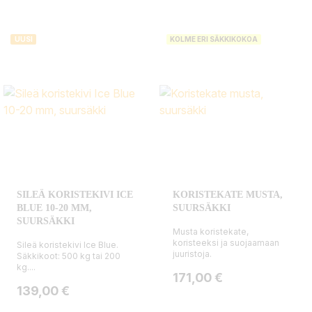
UUSI
KOLME ERI SÄKKIKOKOA
SILEÄ KORISTEKIVI ICE
KORISTEKATE MUSTA,
BLUE 10-20 MM,
SUURSÄKKI
SUURSÄKKI
Musta koristekate,
koristeeksi ja suojaamaan
Sileä koristekivi Ice Blue.
juuristoja.
Säkkikoot: 500 kg tai 200
kg....
Hinta
171,00 €
Hinta
139,00 €