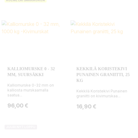
KALLIOMURSKE 0 - 32
KEKKILÄ KORISTEKIVI
MM, SUURSÄKKI
PUNAINEN GRANIITTI, 25
KG
Kalliomurske 0-32 mm on
kalliosta murskaamalla
Kekkilä Koristekivi Punainen
saatua...
graniitti on kivimurskaa...
Hinta
96,00 €
Hinta
16,90 €
JUURI NYT LOPPU