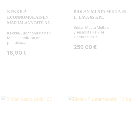
KEKKILÄ
BIOLAN MUSTA MULTA 45
LUONNOMUKAINEN
L, LAVA 65 KPL
MARJALANNOITE 3 L
Biolan Musta Multa on
yleismulta kaikille
Kekkilä Luonnomukainen
viherkasveille...
Marjalannoiteon on
puhtaista...
Hinta
259,00 €
Hinta
18,90 €