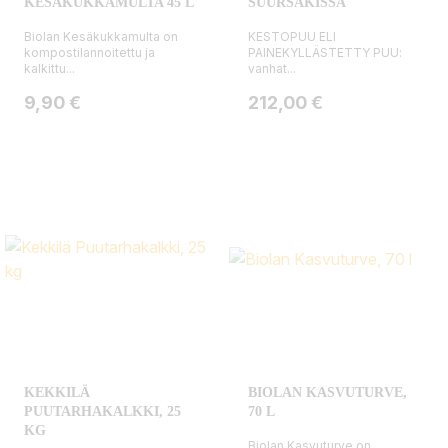
KESÄKUKKAMULTA 45 L
SUURSÄKISSÄ
Biolan Kesäkukkamulta on
KESTOPUU ELI
kompostilannoitettu ja
PAINEKYLLÄSTETTY PUU:
kalkittu...
vanhat...
Hinta
Hinta
9,90 €
212,00 €
KEKKILÄ
BIOLAN KASVUTURVE,
PUUTARHAKALKKI, 25
70 L
KG
Biolan Kasvuturve on