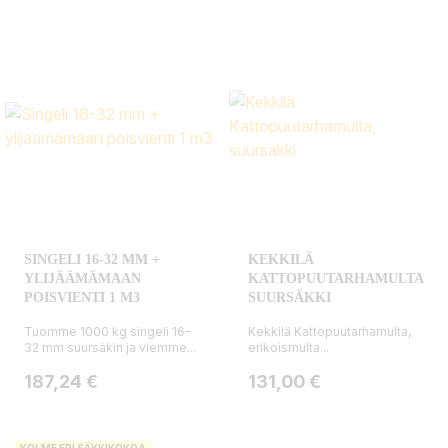
SINGELI 16-32 MM +
KEKKILÄ
YLIJÄÄMÄMAAN
KATTOPUUTARHAMULTA,
POISVIENTI 1 M3
SUURSÄKKI
Tuomme 1000 kg singeli 16-
Kekkilä Kattopuutarhamulta,
32 mm suursäkin ja viemme...
erikoismulta...
Hinta
Hinta
187,24 €
131,00 €
KOLME ERI SÄKKIKOKOA