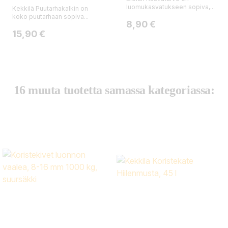
luomukasvatukseen sopiva,...
Kekkilä Puutarhakalkin on
koko puutarhaan sopiva...
Hinta
8,90 €
Hinta
15,90 €
16 muuta tuotetta samassa kategoriassa: