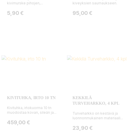
kivimurske pihojen,...
kiveyksien saumaukseen.
Hinta
Hinta
5,90 €
95,00 €
KIVITUHKA, IRTO 10 TN
KEKKILÄ
TURVEHARKKO, 4 KPL
Kivituhka, irtokuorma 10 tn
muodostaa kovan, sileän ja...
Turveharkko on kestävä ja
luonnonmukainen materiaali...
Hinta
459,00 €
Hinta
23,90 €