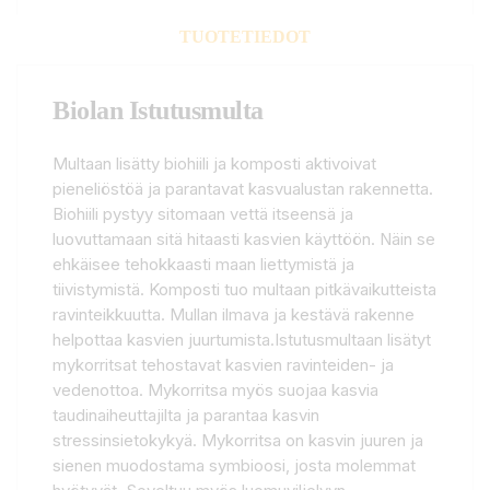
TUOTETIEDOT
Biolan Istutusmulta
Multaan lisätty biohiili ja komposti aktivoivat
pieneliöstöä ja parantavat kasvualustan rakennetta.
Biohiili pystyy sitomaan vettä itseensä ja
luovuttamaan sitä hitaasti kasvien käyttöön. Näin se
ehkäisee tehokkaasti maan liettymistä ja
tiivistymistä. Komposti tuo multaan pitkävaikutteista
ravinteikkuutta. Mullan ilmava ja kestävä rakenne
helpottaa kasvien juurtumista.Istutusmultaan lisätyt
mykorritsat tehostavat kasvien ravinteiden- ja
vedenottoa. Mykorritsa myös suojaa kasvia
taudinaiheuttajilta ja parantaa kasvin
stressinsietokykyä. Mykorritsa on kasvin juuren ja
sienen muodostama symbioosi, josta molemmat