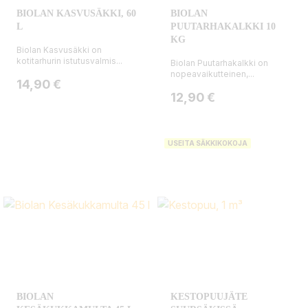
BIOLAN KASVUSÄKKI, 60
BIOLAN
L
PUUTARHAKALKKI 10
KG
Biolan Kasvusäkki on
kotitarhurin istutusvalmis...
Biolan Puutarhakalkki on
nopeavaikutteinen,...
Hinta
14,90 €
Hinta
12,90 €
USEITA SÄKKIKOKOJA
BIOLAN
KESTOPUUJÄTE