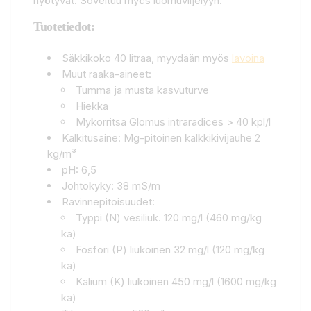
hyötyvät. Soveltuu myös luomuviljelyyn.
Tuotetiedot:
Säkkikoko 40 litraa, myydään myös
lavoina
Muut raaka-aineet:
​Tumma ja musta kasvuturve
Hiekka
Mykorritsa Glomus intraradices > 40 kpl/l
Kalkitusaine: Mg-pitoinen kalkkikivijauhe 2
kg/m³
pH: 6,5
Johtokyky: 38 mS/m
Ravinnepitoisuudet:
Typpi (N) vesiliuk. 120 mg/l (460 mg/kg
ka)
Fosfori (P) liukoinen 32 mg/l (120 mg/kg
ka)
Kalium (K) liukoinen 450 mg/l (1600 mg/kg
ka)