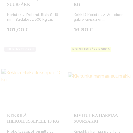
SUURSÄKKI
KG
Koristekivi Dolomit Bialy 8-16
Kekkilä Koristekivi Valkoinen
mm. Säkkikoot: 500 kg tai...
gabro kivissä on...
Hinta
Hinta
101,00 €
16,90 €
JUURI NYT LOPPU
KOLME ERI SÄKKIKOKOA
KEKKILÄ
KIVITUHKA HARMAA
HIEKOITUSSEPELI, 10 KG
SUURSÄKKI
Hiekoitussepeli on riittoisa
Kivituhka harmaa poluille ja