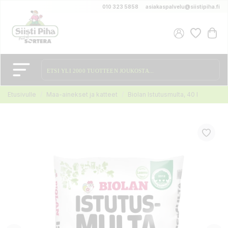
010 323 5858
asiakaspalvelu@siistipiha.fi
Etusivulle
Maa-ainekset ja katteet
Biolan Istutusmulta, 40 l