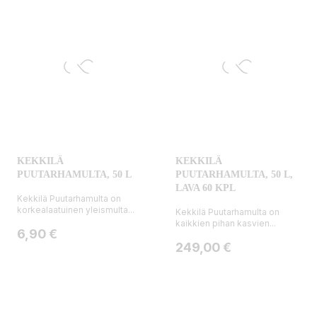
KEKKILÄ
KEKKILÄ
PUUTARHAMULTA, 50 L
PUUTARHAMULTA, 50 L,
LAVA 60 KPL
Kekkilä Puutarhamulta on
korkealaatuinen yleismulta...
Kekkilä Puutarhamulta on
kaikkien pihan kasvien...
Hinta
6,90 €
Hinta
249,00 €