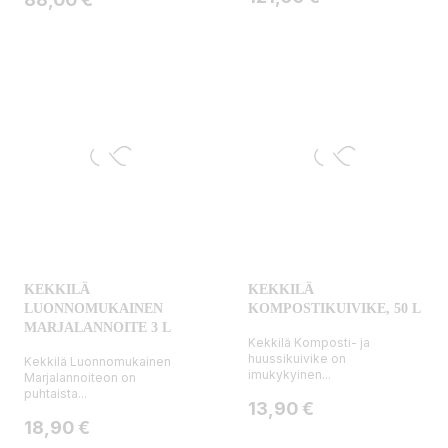
KEKKILÄ
KEKKILÄ
LUONNOMUKAINEN
KOMPOSTIKUIVIKE, 50 L
MARJALANNOITE 3 L
Kekkilä Komposti- ja
huussikuivike on
Kekkilä Luonnomukainen
imukykyinen...
Marjalannoiteon on
puhtaista...
Hinta
13,90 €
Hinta
18,90 €