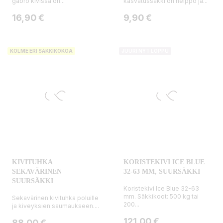
gabro kivissä on...
kasvatussäkki on helppo ja...
Hinta
Hinta
16,90 €
9,90 €
KOLME ERI SÄKKIKOKOA
JUURI NYT LOPPU
KIVITUHKA
KORISTEKIVI ICE BLUE
SEKAVÄRINEN
32-63 MM, SUURSÄKKI
SUURSÄKKI
Koristekivi Ice Blue 32-63
mm. Säkkikoot: 500 kg tai
Sekavärinen kivituhka poluille
200...
ja kiveyksien saumaukseen....
Hinta
121,00 €
Hinta
88,00 €