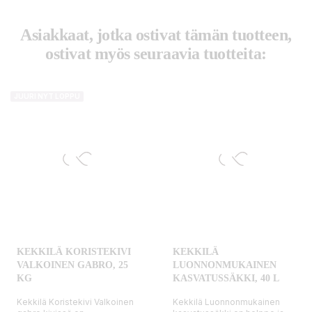
Asiakkaat, jotka ostivat tämän tuotteen,
ostivat myös seuraavia tuotteita:
JUURI NYT LOPPU
KEKKILÄ KORISTEKIVI
KEKKILÄ
VALKOINEN GABRO, 25
LUONNONMUKAINEN
KG
KASVATUSSÄKKI, 40 L
Kekkilä Koristekivi Valkoinen
Kekkilä Luonnonmukainen