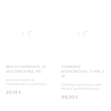
BIOLAN KOMPOSTI- JA
EVEREDGE
HUUSSIKUIVIKE, 85L
RAJAUSREUNA, 75 MM, 5
M
Biolan Komposti- ja
Huussikuivike on puhtaasta,...
Everedge rajausreuna. Värit:
Ruskea, grafiitinharmaa ja...
Hinta
20,14 €
Hinta
69,00 €