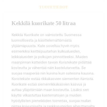
TUOTETIEDOT
Kekkilä kuorikate 50 litraa
Kekkilä Kuorikate on valmistettu Suomessa
luonnollisesta ja käsittelemättömästä
ylijäämäpuusta. Kate soveltuu hyvin myös
esimerkiksi keittiöpuutarhan kulkualueiden,
leikkialueiden ja polkujen pinnoitteeksi. Muiden
maanpinnan katteiden tavoin Koristekate pidättää
kosteutta ja vähentää näin kastelutarvetta. Se
suojaa maaperää niin kuivina kuin sateisina kausina.
Koristekate estää rikkakasvien siementen itämistä.
Kuorikate estää siemenrikkakasvien kasvua ja
auttaa ylläpitämään maan kosteutta. Lisäksi sen
käyttö vilkastuttaa kastematojen ja muiden
hyödyllisten pieneliöiden toimintaa, suojaa mullan
pintaa kuivumiselta ja rankkasateiden aiheuttamalta