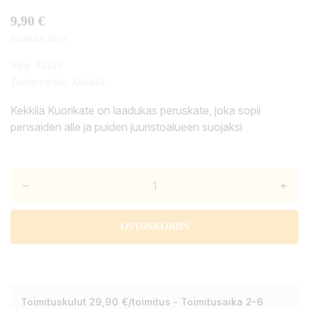
9,90 €
Sisältää alv:n
Viite:
33327
Tuotemerkki:
Kekkilä
Kekkilä Kuorikate on laadukas peruskate, joka sopii
pensaiden alle ja puiden juuristoalueen suojaksi
–
+
OSTOSKORIIN
Toimituskulut 29,90 €/toimitus - Toimitusaika 2-6