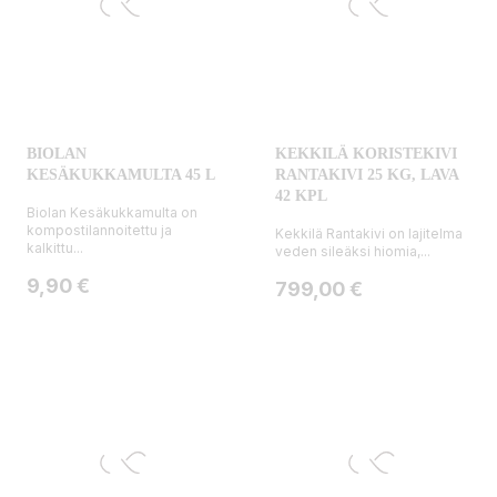
BIOLAN
KEKKILÄ KORISTEKIVI
KESÄKUKKAMULTA 45 L
RANTAKIVI 25 KG, LAVA
42 KPL
Biolan Kesäkukkamulta on
kompostilannoitettu ja
Kekkilä Rantakivi on lajitelma
kalkittu...
veden sileäksi hiomia,...
Hinta
9,90 €
Hinta
799,00 €