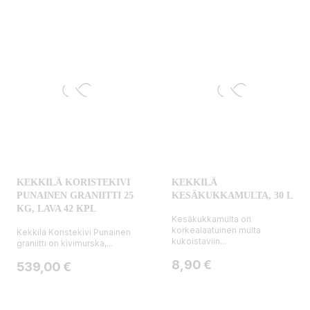
KEKKILÄ KORISTEKIVI
KEKKILÄ
PUNAINEN GRANIITTI 25
KESÄKUKKAMULTA, 30 L
KG, LAVA 42 KPL
Kesäkukkamulta on
korkealaatuinen multa
Kekkilä Koristekivi Punainen
kukoistaviin...
graniitti on kivimurska,...
Hinta
8,90 €
Hinta
539,00 €