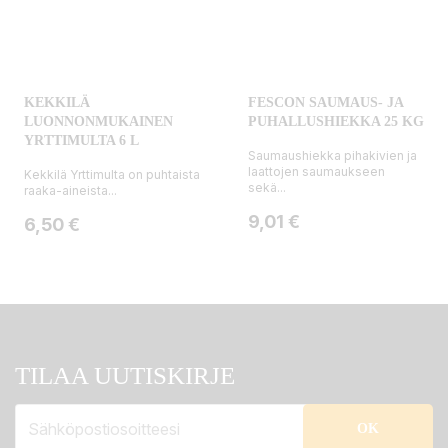
KEKKILÄ
FESCON SAUMAUS- JA
LUONNONMUKAINEN
PUHALLUSHIEKKA 25 KG
YRTTIMULTA 6 L
Saumaushiekka pihakivien ja
laattojen saumaukseen
Kekkilä Yrttimulta on puhtaista
sekä...
raaka-aineista...
Hinta
9,01 €
Hinta
6,50 €
TILAA UUTISKIRJE