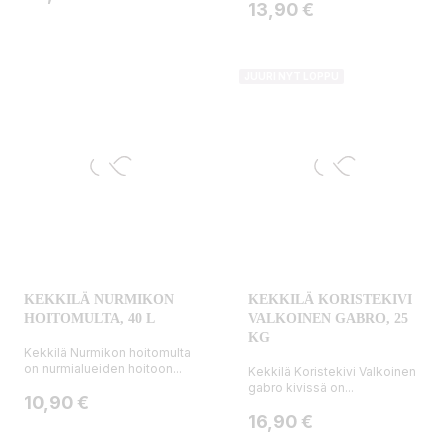
Hinta
13,90 €
JUURI NYT LOPPU
KEKKILÄ NURMIKON
KEKKILÄ KORISTEKIVI
HOITOMULTA, 40 L
VALKOINEN GABRO, 25
KG
Kekkilä Nurmikon hoitomulta
on nurmialueiden hoitoon...
Kekkilä Koristekivi Valkoinen
gabro kivissä on...
Hinta
10,90 €
Hinta
16,90 €