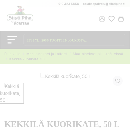
010 323 5858
asiakaspalvelu@siistipiha.fi
Etusivulle
Maa-ainekset ja katteet
Maa-ainekset pikku säkeissä
Kekkilä kuorikate, 50 l
KEKKILÄ KUORIKATE, 50 L