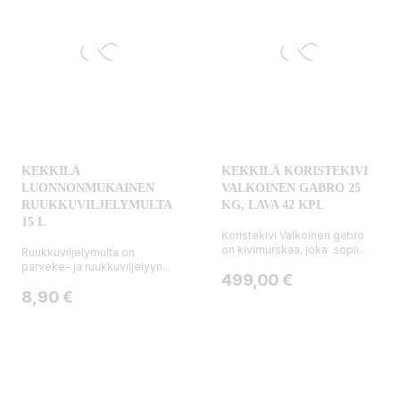
KEKKILÄ
KEKKILÄ KORISTEKIVI
LUONNONMUKAINEN
VALKOINEN GABRO 25
RUUKKUVILJELYMULTA
KG, LAVA 42 KPL
15 L
Koristekivi Valkoinen gabro
on kivimurskaa, joka sopii...
Ruukkuviljelymulta on
parveke- ja ruukkuviljelyyn...
Hinta
499,00 €
Hinta
8,90 €