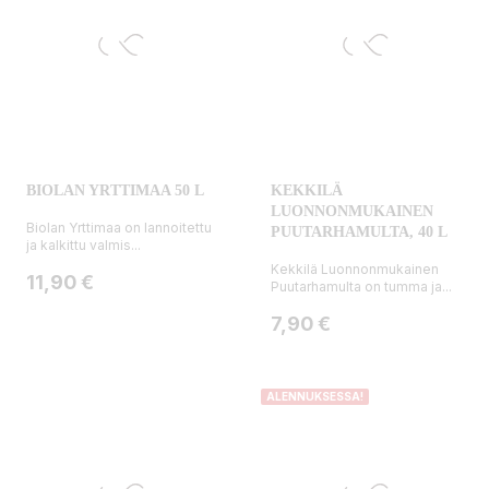
BIOLAN YRTTIMAA 50 L
KEKKILÄ
LUONNONMUKAINEN
Biolan Yrttimaa on lannoitettu
PUUTARHAMULTA, 40 L
ja kalkittu valmis...
Kekkilä Luonnonmukainen
Hinta
11,90 €
Puutarhamulta on tumma ja...
Hinta
7,90 €
ALENNUKSESSA!