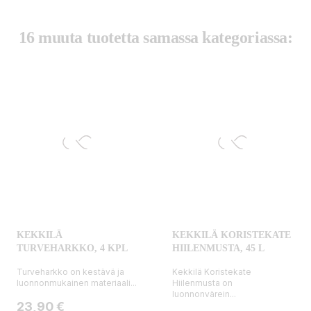
16 muuta tuotetta samassa kategoriassa:
KEKKILÄ
KEKKILÄ KORISTEKATE
TURVEHARKKO, 4 KPL
HIILENMUSTA, 45 L
Turveharkko on kestävä ja
Kekkilä Koristekate
luonnonmukainen materiaali...
Hiilenmusta on
luonnonvärein...
Hinta
23,90 €