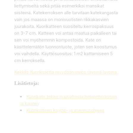
liettymiseltä sekä pitää esimerkiksi mansikat
siisteinä. Katekerroksen alle tarvitaan katekangasta
vain jos maassa on monivuotisten rikkakasvien
juurakoita. Kuorikatteen suositeltu kerrospaksuus
on 3-7 cm. Katteen voi antaa maatua paikalleen tai
sen voi myöhemmin kompostoida. Kate on
käsittelemätön luonnontuote, joten sen koostumus
voi vaihdella. Käyttösuositus: 1 m2 kattamiseen 5
cm kerroksella.
Kekkilä Kuorikatetta myydään myös täysinä lavoina.
Lisätietoja:
Kuorikate tekee puutarhasta helppohoitoisen
ja kauniin
Kuorikatteen käyttö- ja asennusohjeet