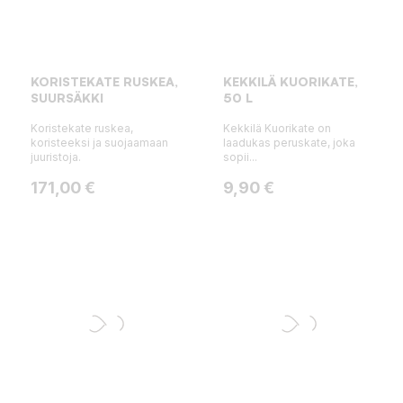
KORISTEKATE RUSKEA,
KEKKILÄ KUORIKATE,
SUURSÄKKI
50 L
Koristekate ruskea,
Kekkilä Kuorikate on
koristeeksi ja suojaamaan
laadukas peruskate, joka
juuristoja.
sopii...
Hinta
Hinta
171,00 €
9,90 €