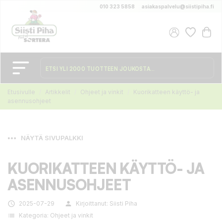
010 323 5858
asiakaspalvelu@siistipiha.fi
Etusivulle
Artikkelit
Ohjeet ja vinkit
Kuorikatteen käyttö- ja
asennusohjeet
NÄYTÄ SIVUPALKKI
KUORIKATTEEN KÄYTTÖ- JA
ASENNUSOHJEET

2025-07-29
person
Kirjoittanut:
Siisti Piha
list
Kategoria:
Ohjeet ja vinkit