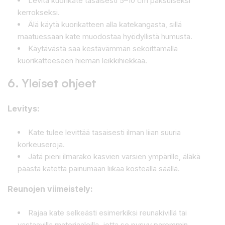
Levitä kuorikate tasaisesti 5–10 cm paksuiseksi
kerrokseksi.
Älä käytä kuorikatteen alla katekangasta, sillä
maatuessaan kate muodostaa hyödyllistä humusta.
Käytävästä saa kestävämmän sekoittamalla
kuorikatteeseen hieman leikkihiekkaa.
6. Yleiset ohjeet
Levitys:
Kate tulee levittää tasaisesti ilman liian suuria
korkeuseroja.
Jätä pieni ilmarako kasvien varsien ympärille, äläkä
päästä katetta painumaan liikaa kostealla säällä.
Reunojen viimeistely:
Rajaa kate selkeästi esimerkiksi reunakivillä tai
vastaavilla materiaaleilla, jotta se pysyy paremmin