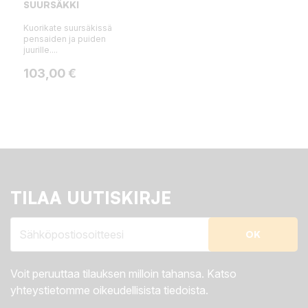
SUURSÄKKI
Kuorikate suursäkissä
pensaiden ja puiden
juurille....
Hinta
103,00 €
TILAA UUTISKIRJE
Voit peruuttaa tilauksen milloin tahansa. Katso
yhteystietomme oikeudellisista tiedoista.