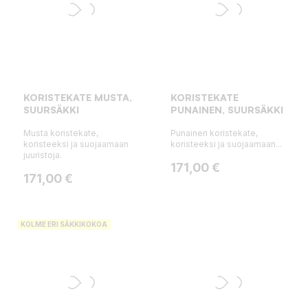
KORISTEKATE MUSTA,
KORISTEKATE
SUURSÄKKI
PUNAINEN, SUURSÄKKI
Musta koristekate,
Punainen koristekate,
koristeeksi ja suojaamaan
koristeeksi ja suojaamaan...
juuristoja.
Hinta
171,00 €
Hinta
171,00 €
KOLME ERI SÄKKIKOKOA