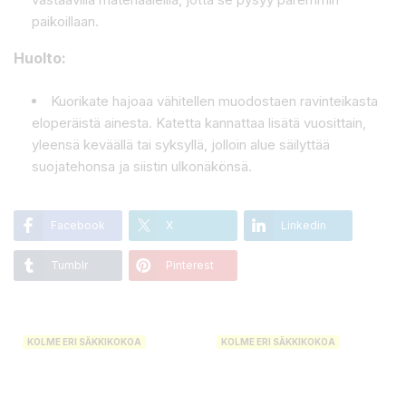
paikoillaan.
Huolto:
Kuorikate hajoaa vähitellen muodostaen ravinteikasta
eloperäistä ainesta. Katetta kannattaa lisätä vuosittain,
yleensä keväällä tai syksyllä, jolloin alue säilyttää
suojatehonsa ja siistin ulkonäkönsä.
Facebook
X
Linkedin
Tumblr
Pinterest
KOLME ERI SÄKKIKOKOA
KOLME ERI SÄKKIKOKOA