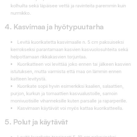
kolhuilta sekä läpäisee vettä ja ravinteita paremmin kuin
nurmikko.
4. Kasvimaa ja hyötypuutarha
Levitä kuorikatetta kasvimaalle n. 5 cm paksuiseksi
kerrokseksi parantamaan kasvien kasvuolosuhteita sekä
helpottamaan rikkakasvien torjuntaa.
Kuorikatteen voi levittää joko ennen tai jälkeen kasvien
istutuksen, mutta varmista että maa on lämmin ennen
katteen levitystä.
Kuorikate sopii hyvin esimerkiksi kaalien, salaattien,
purjon, kurkun ja tomaattien kasvualustoille, samoin
monivuotisille vihanneksille kuten parsalle ja raparperille.
Kasvimaan käytävät voi myös kattaa kuorikatteella.
5. Polut ja käytävät