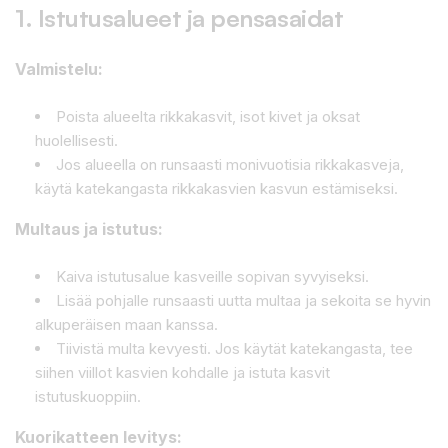
1. Istutusalueet ja pensasaidat
Valmistelu:
Poista alueelta rikkakasvit, isot kivet ja oksat
huolellisesti.
Jos alueella on runsaasti monivuotisia rikkakasveja,
käytä katekangasta rikkakasvien kasvun estämiseksi.
Multaus ja istutus:
Kaiva istutusalue kasveille sopivan syvyiseksi.
Lisää pohjalle runsaasti uutta multaa ja sekoita se hyvin
alkuperäisen maan kanssa.
Tiivistä multa kevyesti. Jos käytät katekangasta, tee
siihen viillot kasvien kohdalle ja istuta kasvit
istutuskuoppiin.
Kuorikatteen levitys: