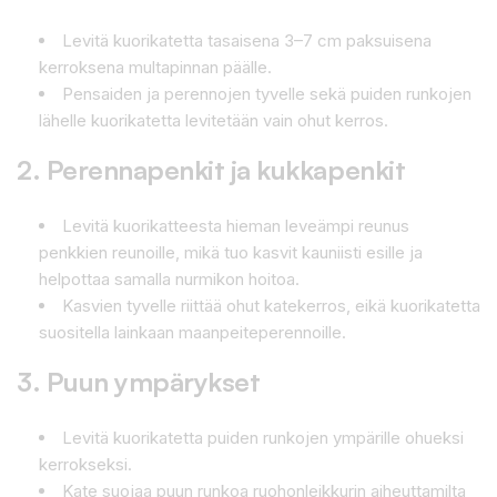
Levitä kuorikatetta tasaisena 3–7 cm paksuisena
kerroksena multapinnan päälle.
Pensaiden ja perennojen tyvelle sekä puiden runkojen
lähelle kuorikatetta levitetään vain ohut kerros.
2. Perennapenkit ja kukkapenkit
Levitä kuorikatteesta hieman leveämpi reunus
penkkien reunoille, mikä tuo kasvit kauniisti esille ja
helpottaa samalla nurmikon hoitoa.
Kasvien tyvelle riittää ohut katekerros, eikä kuorikatetta
suositella lainkaan maanpeiteperennoille.
3. Puun ympärykset
Levitä kuorikatetta puiden runkojen ympärille ohueksi
kerrokseksi.
Kate suojaa puun runkoa ruohonleikkurin aiheuttamilta