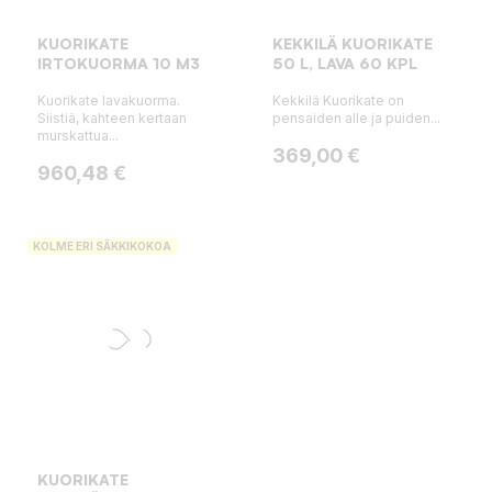
KUORIKATE
KEKKILÄ KUORIKATE
IRTOKUORMA 10 M3
50 L, LAVA 60 KPL
Kuorikate lavakuorma.
Kekkilä Kuorikate on
Siistiä, kahteen kertaan
pensaiden alle ja puiden...
murskattua...
Hinta
369,00 €
Hinta
960,48 €
KOLME ERI SÄKKIKOKOA
KUORIKATE