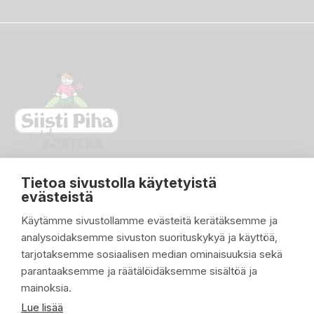
Tietoa sivustolla käytetyistä
evästeistä
Käytämme sivustollamme evästeitä kerätäksemme ja
analysoidaksemme sivuston suorituskykyä ja käyttöä,
PIKALINKIT

tarjotaksemme sosiaalisen median ominaisuuksia sekä
parantaaksemme ja räätälöidäksemme sisältöä ja
TUOTTEET

mainoksia.
YRITYKSEMME

Lue lisää