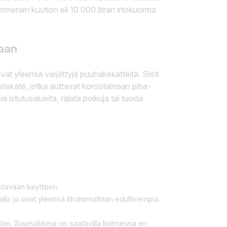
mmenen kuution eli 10 000 litran irtokuorma
haan
vat yleensä värjättyjä puuhakekatteita. Siisti
istekate, jotka auttavat korostamaan piha-
a istutusalueita, rajata polkuja tai tuoda
entävään käyttöön.
a ja ovat yleensä litrahinnaltaan edullisempia.
eihin. Suursäkkejä on saatavilla kolmessa eri