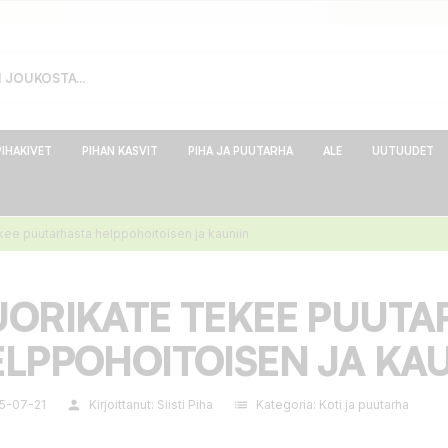
PIHAKIVET
PIHAN KASVIT
PIHA JA PUUTARHA
ALE
UUTUUDET
kee puutarhasta helppohoitoisen ja kauniin
UORIKATE TEKEE PUUTA
LPPOHOITOISEN JA KAU
5-07-21
person
Kirjoittanut:
Siisti Piha
list
Kategoria:
Koti ja puutarha