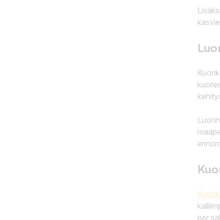
Lisäks
kasvie
Luon
Kuorik
kuores
kehity
Luonno
maaper
erinom
Kuor
Kuorik
kallii
per sä