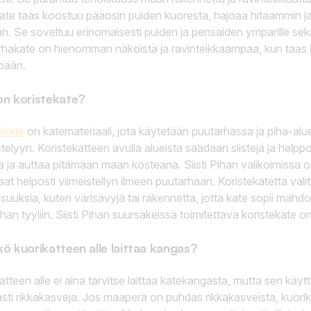
ate taas koostuu pääosin puiden kuoresta, hajoaa hitaammin j
n. Se soveltuu erinomaisesti puiden ja pensaiden ympärille sekä
hakate on hienomman näköistä ja ravinteikkaampaa, kun taas 
pään.
on koristekate?
ekate
on katemateriaali, jota käytetään puutarhassa ja piha-alue
stelyyn. Koristekatteen avulla alueista saadaan siistejä ja helpp
 ja auttaa pitämään maan kosteana. Siisti Pihan valikoimissa o
 saat helposti viimeistellyn ilmeen puutarhaan. Koristekatetta va
suuksia, kuten värisävyjä tai rakennetta, jotta kate sopii ma
han tyyliin. Siisti Pihan suursäkeissä toimitettava koristekate o
kö kuorikatteen alle laittaa kangas?
atteen alle ei aina tarvitse laittaa katekangasta, mutta sen käyttö
sti rikkakasveja. Jos maaperä on puhdas rikkakasveista, kuorik