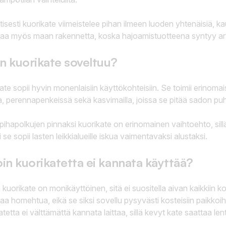
tisesti kuorikate viimeistelee pihan ilmeen luoden yhtenäisiä, kaun
aa myös maan rakennetta, koska hajoamistuotteena syntyy arvo
n kuorikate soveltuu?
ate sopii hyvin monenlaisiin käyttökohteisiin. Se toimii erinomais
la, perennapenkeissä sekä kasvimailla, joissa se pitää sadon puht
ihapolkujen pinnaksi kuorikate on erinomainen vaihtoehto, sillä
i se sopii lasten leikkialueille iskua vaimentavaksi alustaksi.
oin kuorikatetta ei kannata käyttää?
kuorikate on monikäyttöinen, sitä ei suositella aivan kaikkiin kohte
kaa homehtua, eikä se siksi sovellu pysyvästi kosteisiin paikkoih
atetta ei välttämättä kannata laittaa, sillä kevyt kate saattaa l