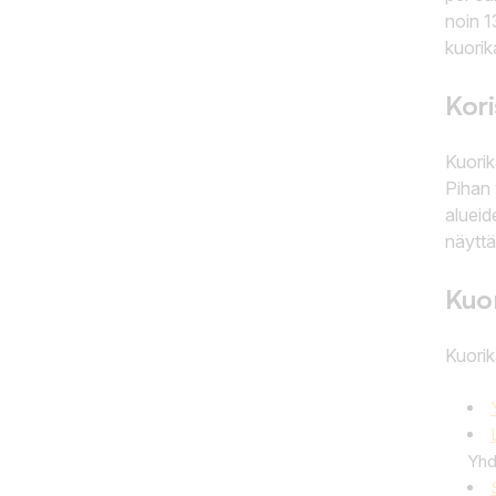
noin 1
kuorik
Kori
Kuorik
Pihan 
alueid
näyttäv
Kuor
Kuorik
Yhd