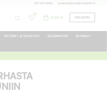
010 323 5858
asiakaspalvelu@siistipiha.fi
0
0,00 €
KIRJAUDU
YRITYKSET JA TALOYHTIÖT
JÄLLEENMYYJÄT
ARTIKKELIT
RHASTA
NIIN