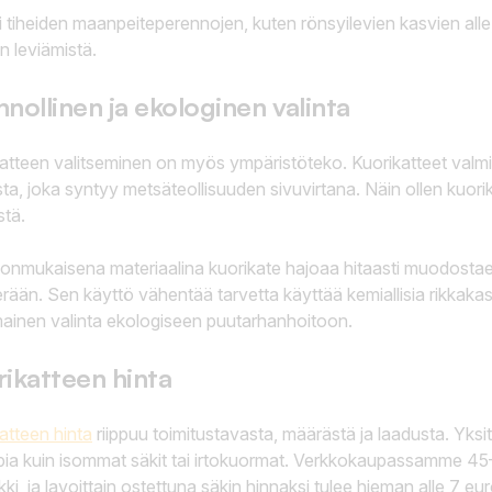
i tiheiden maanpeiteperennojen, kuten rönsyilevien kasvien alle, k
n leviämistä.
nollinen ja ekologinen valinta
atteen valitseminen on myös ympäristöteko. Kuorikatteet valm
ta, joka syntyy metsäteollisuuden sivuvirtana. Näin ollen kuori
stä.
nmukaisena materiaalina kuorikate hajoaa hitaasti muodostaen
ään. Sen käyttö vähentää tarvetta käyttää kemiallisia rikkakasv
ainen valinta ekologiseen puutarhanhoitoon.
ikatteen hinta
atteen hinta
riippuu toimitustavasta, määrästä ja laadusta. Yksit
mpia kuin isommat säkit tai irtokuormat. Verkkokaupassamme 45–
kki, ja lavoittain ostettuna säkin hinnaksi tulee hieman alle 7 eu