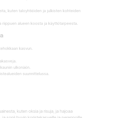
eita, kuten taloyhtiöiden ja julkisten kohteiden
a riippuen alueen koosta ja käyttötarpeesta.
sa
n tehokkaan kasvun.
kakasveja.
 kauniin ulkonäön.
istealueiden suunnittelussa.
inesta, kuten oksia ja risuja, ja hajoaa
a sopii hyvin koristekasveille ja perennoille.