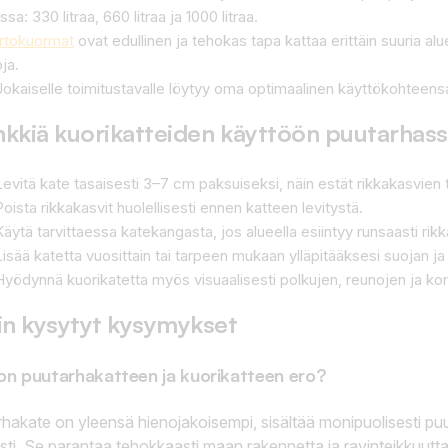
sa: 330 litraa, 660 litraa ja 1000 litraa.
Irtokuormat
ovat edullinen ja tehokas tapa kattaa erittäin suuria alu
ja.
Jokaiselle toimitustavalle löytyy oma optimaalinen käyttökohteens
nkkiä kuorikatteiden käyttöön puutarhas
Levitä kate tasaisesti 3–7 cm paksuiseksi, näin estät rikkakasvie
Poista rikkakasvit huolellisesti ennen katteen levitystä.
Käytä tarvittaessa katekangasta, jos alueella esiintyy runsaasti rik
Lisää katetta vuosittain tai tarpeen mukaan ylläpitääksesi suojan ja
Hyödynnä kuorikatetta myös visuaalisesti polkujen, reunojen ja kor
in kysytyt kysymykset
on puutarhakatteen ja kuorikatteen ero?
hakate on yleensä hienojakoisempi, sisältää monipuolisesti puua
ti. Se parantaa tehokkaasti maan rakennetta ja ravinteikkuutta, j