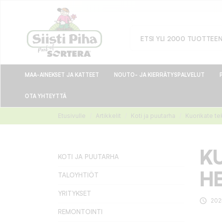
MAA-AINEKSET JA KATTEET
NOUTO- JA KIERRÄTYSPALVELUT
OTA YHTEYTTÄ
Etusivulle
Artikkelit
Koti ja puutarha
Kuorikate te
K
KOTI JA PUUTARHA
HE
TALOYHTIÖT
YRITYKSET

202
REMONTOINTI