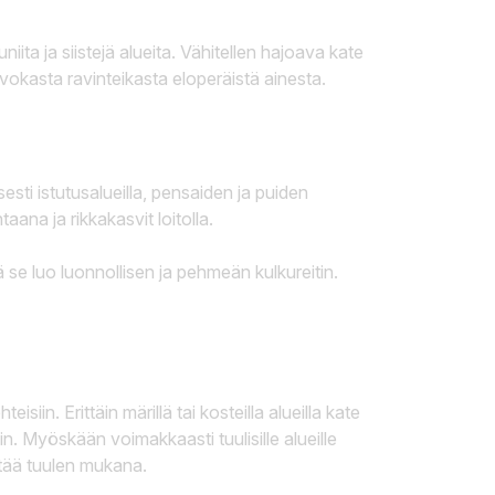
iita ja siistejä alueita. Vähitellen hajoava kate
kasta ravinteikasta eloperäistä ainesta.
esti istutusalueilla, pensaiden ja puiden
aana ja rikkakasvit loitolla.
 se luo luonnollisen ja pehmeän kulkureitin.
isiin. Erittäin märillä tai kosteilla alueilla kate
in. Myöskään voimakkaasti tuulisille alueille
entää tuulen mukana.