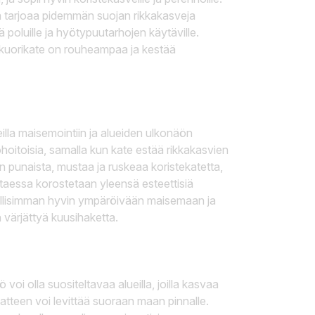
a tarjoaa pidemmän suojan rikkakasveja
 poluille ja hyötypuutarhojen käytäville.
kuorikate on rouheampaa ja kestää
illa maisemointiin ja alueiden ulkonäön
ohoitoisia, samalla kun kate estää rikkakasvien
n punaista, mustaa ja ruskeaa koristekatetta,
littaessa korostetaan yleensä esteettisiä
hdollisimman hyvin ympäröivään maisemaan ja
n värjättyä kuusihaketta.
 voi olla suositeltavaa alueilla, joilla kasvaa
atteen voi levittää suoraan maan pinnalle.