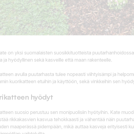
ate on yksi suomalaisten suosikkituotteista puutarhanhoidossa,
la ja hyödyllinen sekä kasveille että maan rakenteelle.
atteen avulla puutarhasta tulee nopeasti viihtyisämpi ja help
min kuorikatteen etuihin ja käyttöön, sekä vinkkeihin sen hyöd
rikatteen hyödyt
atteen suosio perustuu sen monipuolisiin hyötyihin. Kate muo
stää rikkakasvien kasvua tehokkaasti ja vähentää näin puutarh
den maaperässä pidempään, mikä auttaa kasveja erityisesti kuiv
lämpötilan vaihteluilta.