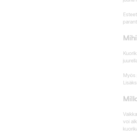
Esteet
parant
Mihi
Kuorik
juurel
Myös p
Lisäks
Mill
Vaikka 
voi al
kuorik