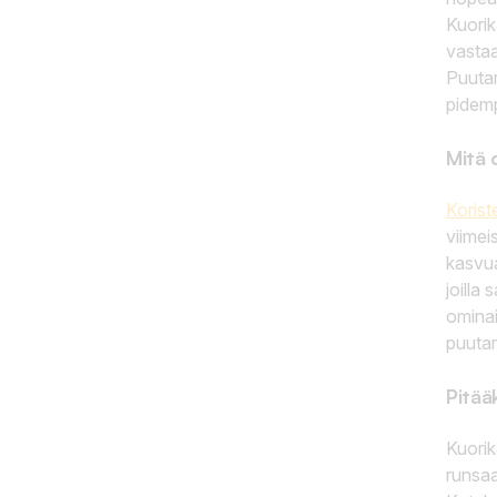
Kuorik
vastaa
Puutar
pidem
Mitä 
Korist
viimei
kasvua
joilla
ominai
puutar
Pitää
Kuorik
runsaa