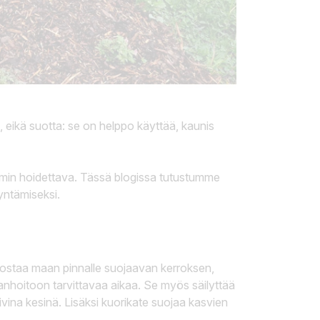
 eikä suotta: se on helppo käyttää, kaunis
ommin hoidettava. Tässä blogissa tutustumme
yntämiseksi.
dostaa maan pinnalle suojaavan kerroksen,
anhoitoon tarvittavaa aikaa. Se myös säilyttää
ina kesinä. Lisäksi kuorikate suojaa kasvien