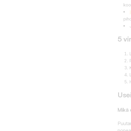
koos
piho
5 vi
Use
Mikä 
Puutar
nopeas