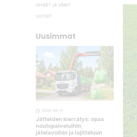
OHJEET JA VINKIT
UUTISET
Uusimmat
2026-06-11

Jätteiden kierrätys: opas
noutopalveluihin,
jätelavoihin ja lajitteluun