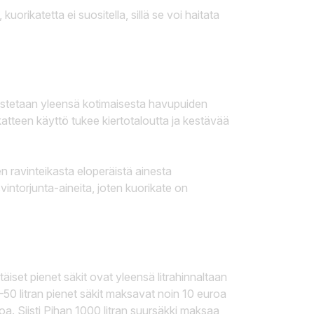
uorikatetta ei suositella, sillä se voi haitata
istetaan yleensä kotimaisesta havupuiden
katteen käyttö tukee kiertotaloutta ja kestävää
 ravinteikasta eloperäistä ainesta
intorjunta-aineita, joten kuorikate on
täiset pienet säkit ovat yleensä litrahinnaltaan
50 litran pienet säkit maksavat noin 10 euroa
roa. Siisti Pihan 1000 litran suursäkki maksaa