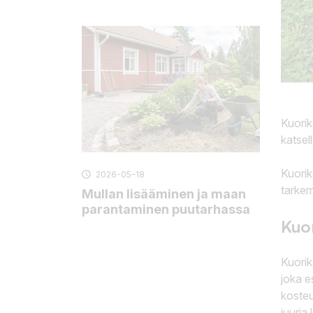
Kuorik
katsel
Kuorik
2026-05-18

tarkem
Mullan lisääminen ja maan
parantaminen puutarhassa
Kuo
Kuorik
joka e
kosteu
juuria 