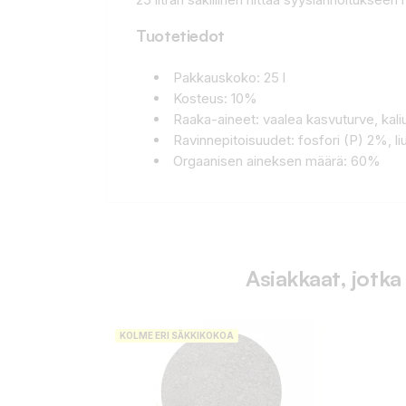
Tuotetiedot
Pakkauskoko: 25 l
Kosteus: 10%
Raaka-aineet: vaalea kasvuturve, kaliu
Ravinnepitoisuudet: fosfori (P) 2%, l
Orgaanisen aineksen määrä: 60%
Asiakkaat, jotka
KOLME ERI SÄKKIKOKOA