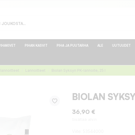
PIHAKIVET
PIHAN KASVIT
PIHA JA PUUTARHA
ALE
UUTUUDET
alannoitteet
Lannoitteet
Biolan Syksyn PK-lannoite, 25 l
BIOLAN SYKSY
36,90 €
Sisältää alv:n
Viite:
53544000