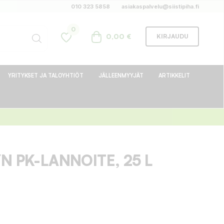
010 323 5858
asiakaspalvelu@siistipiha.fi
0
0,00 €
KIRJAUDU
YRITYKSET JA TALOYHTIÖT
JÄLLEENMYYJÄT
ARTIKKELIT
N PK-LANNOITE, 25 L