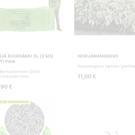
JÄ SUURSÄKKI XL (2 M3)
NORJANANGERVO
STI PIHA
Norjanangervo (spiraea 'grefshe
en kuutiometrin (2000
Hinta
11,00 €
n) kokoinen Siisti...
ta
,90 €
E ERI SÄKKIKOKOA