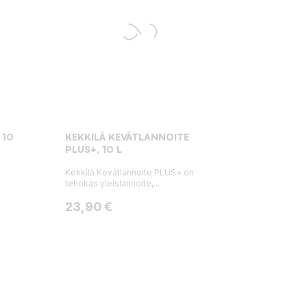
 10
KEKKILÄ KEVÄTLANNOITE
PLUS+, 10 L
Kekkilä Kevätlannoite PLUS+ on
tehokas yleislannoite,...
Hinta
23,90 €