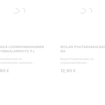
KKILÄ LUONNONMUKAINEN
BIOLAN PUUTARHAKALKKI
VIMAALANNOITE 3 L
KG
imaalannoite on
Biolan Puutarhakalkki on
nonmukainen, puhtaista...
nopeavaikutteinen,...
ta
Hinta
,90 €
12,90 €