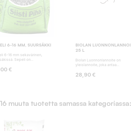
ELI 6-16 MM, SUURSÄKKI
BIOLAN LUONNONLANNOI
25 L
li 6-16 mm sekavärinen,
säkissä. Sepeli on...
Biolan Luonnonlannoite on
yleislannoite, joka antaa...
ta
,00 €
Hinta
28,90 €
16 muuta tuotetta samassa kategoriassa