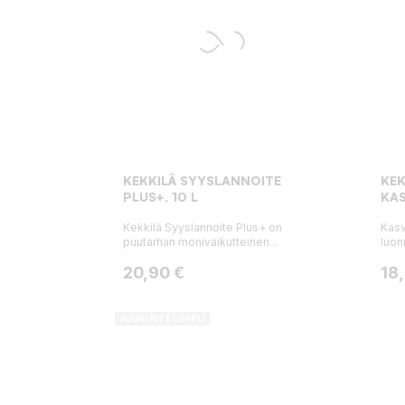
KEKKILÄ SYYSLANNOITE
KE
PLUS+, 10 L
KAS
Kekkilä Syyslannoite Plus+ on
Kasv
puutarhan monivaikutteinen...
luon
Hinta
Hin
20,90 €
18
JUURI NYT LOPPU