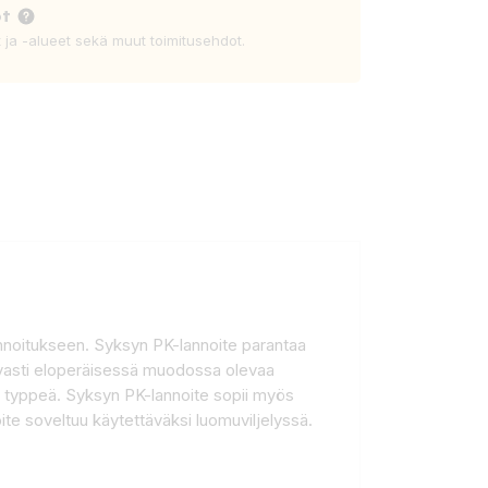
ot
t ja -alueet sekä muut toimitusehdot.
annoitukseen. Syksyn PK-lannoite parantaa
ivasti eloperäisessä muodossa olevaa
evää typpeä. Syksyn PK-lannoite sopii myös
ite soveltuu käytettäväksi luomuviljelyssä.