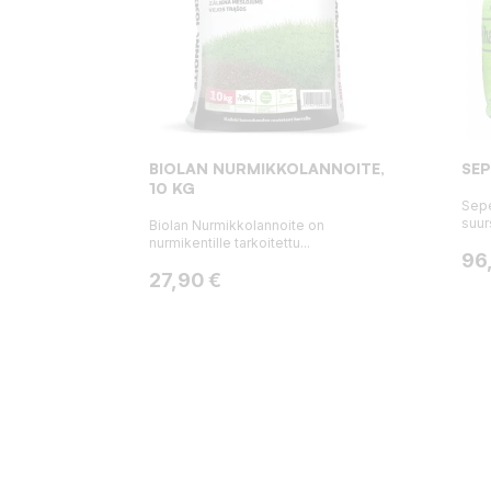
BIOLAN NURMIKKOLANNOITE,
SEP
10 KG
Sepe
suur
Biolan Nurmikkolannoite on
nurmikentille tarkoitettu...
Hin
96
Hinta
27,90 €