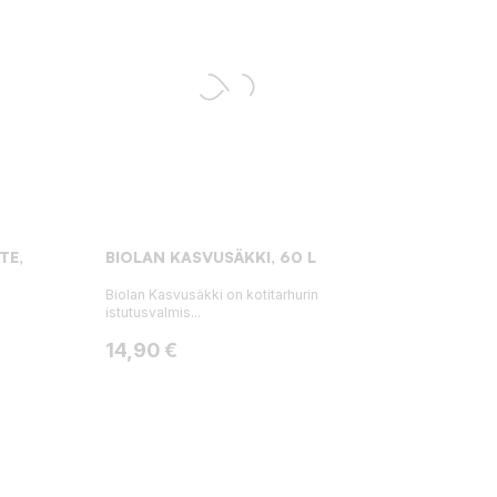
TE,
BIOLAN KASVUSÄKKI, 60 L
Biolan Kasvusäkki on kotitarhurin
istutusvalmis...
Hinta
14,90 €