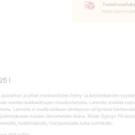
Toimitusehd
Katso toimitusaja
25 l
e puutarhan ja pihan monivuotisten hyöty- ja koristekasvien syysl
aavan vuoden kukkasilmujen muodostumista. Lannoite sisältää sop
nteita. Lannoite ei sisällä lainkaan talvilepoon siirtymistä häirits
mtäydennykseen muiden lannoitteiden lisänä. Biolan Syksyn PK-lanno
erennoille, hedelmäpuille, marjapensaille sekä nurmikolle.
noin 300 m²:lle.