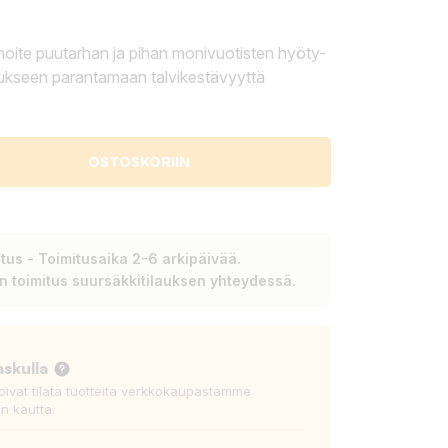
oite puutarhan ja pihan monivuotisten hyöty-
tukseen parantamaan talvikestävyyttä
OSTOSKORIIN
tus - Toimitusaika 2-6 arkipäivää.
en toimitus suursäkkitilauksen yhteydessä.
askulla
voivat tilata tuotteita verkkokaupastamme
n kautta.