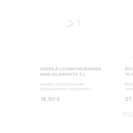
KEKKILÄ LUONNOMUKAINEN
BIO
MARJALANNOITE 3 L
10 
Kekkilä Luonnomukainen
Biol
Marjalannoiteon on puhtaista...
nurmi
Hinta
Hin
18,90 €
27
JUUR