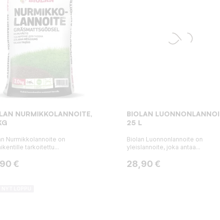
LAN NURMIKKOLANNOITE,
BIOLAN LUONNONLANNOI
KG
25 L
an Nurmikkolannoite on
Biolan Luonnonlannoite on
kentille tarkoitettu...
yleislannoite, joka antaa...
ta
Hinta
,90 €
28,90 €
I NYT LOPPU