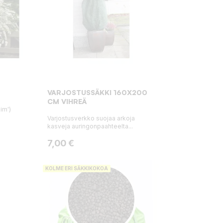
VARJOSTUSSÄKKI 160X200
CM VIHREÄ
im')
Varjostusverkko suojaa arkoja
kasveja auringonpaahteelta...
Hinta
7,00 €
KOLME ERI SÄKKIKOKOA