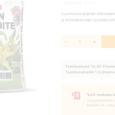
Tuotemerkki:
Biolan
Luonnonmukainen erikoislann
ja koristekasvien syyslannoi
–
+
Toimituskulut 29,90 €/toimi
Toimitusalueille 1-3 ilmain
Voit maksaa l
Yksityishenkilöt 
laskulla OP Lasku