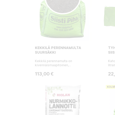
KEKKILÄ PERENNAMULTA
TYH
SUURSÄKKI
SII
Kekkilä perennamulta on
Kahd
kivennäismaapitoinen,...
litra
Hinta
Hin
113,00 €
22
KOLM