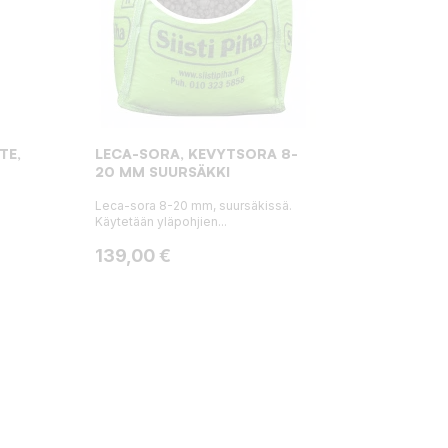
TE,
LECA-SORA, KEVYTSORA 8-
20 MM SUURSÄKKI
Leca-sora 8-20 mm, suursäkissä.
Käytetään yläpohjien...
Hinta
139,00 €
: