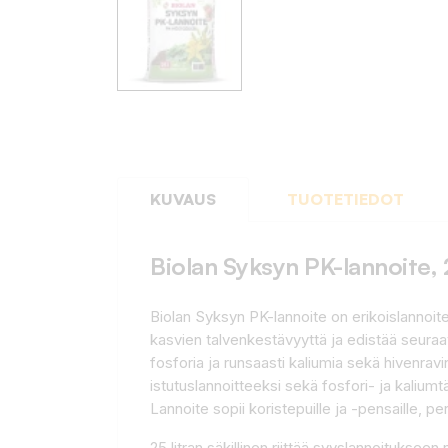
KUVAUS
TUOTETIEDOT
Biolan Syksyn PK-lannoite, 
Biolan Syksyn PK-lannoite on erikoislannoit
kasvien talvenkestävyyttä ja edistää seur
fosforia ja runsaasti kaliumia sekä hivenravi
istutuslannoitteeksi sekä fosfori- ja kaliu
Lannoite sopii koristepuille ja -pensaille, p
25 litran säkillinen riittää syyslannoitukseen 