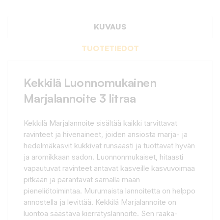
KUVAUS
TUOTETIEDOT
Kekkilä Luonnomukainen
Marjalannoite 3 litraa
Kekkilä Marjalannoite sisältää kaikki tarvittavat
ravinteet ja hivenaineet, joiden ansiosta marja- ja
hedelmäkasvit kukkivat runsaasti ja tuottavat hyvän
ja aromikkaan sadon. Luonnonmukaiset, hitaasti
vapautuvat ravinteet antavat kasveille kasvuvoimaa
pitkään ja parantavat samalla maan
pieneliötoimintaa. Murumaista lannoitetta on helppo
annostella ja levittää. Kekkilä Marjalannoite on
luontoa säästävä kierrätyslannoite. Sen raaka-