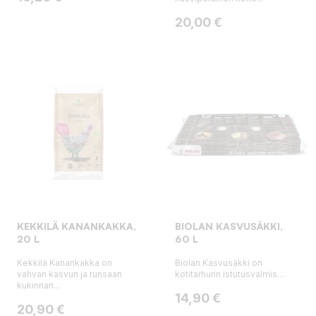
Hinta
20,00 €
KEKKILÄ KANANKAKKA,
BIOLAN KASVUSÄKKI,
20 L
60 L
Kekkilä Kanankakka on
Biolan Kasvusäkki on
vahvan kasvun ja runsaan
kotitarhurin istutusvalmis...
kukinnan...
Hinta
14,90 €
Hinta
20,90 €