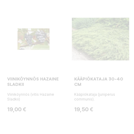
VIINIKÖYNNÖS HAZAINE
KÄÄPIÖKATAJA 30-40
SLADKII
CM
Viiniköynnös (vitis Hazaine
Kääpiökataja (juniperus
Sladkii)
communis).
Hinta
Hinta
19,00 €
19,50 €