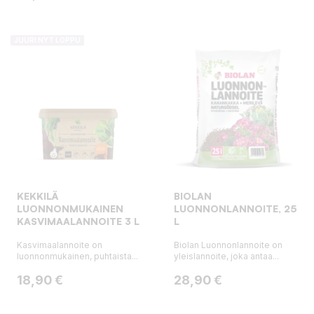
JUURI NYT LOPPU
KEKKILÄ
BIOLAN
LUONNONMUKAINEN
LUONNONLANNOITE, 25
KASVIMAALANNOITE 3 L
L
Kasvimaalannoite on
Biolan Luonnonlannoite on
luonnonmukainen, puhtaista...
yleislannoite, joka antaa...
Hinta
Hinta
18,90 €
28,90 €