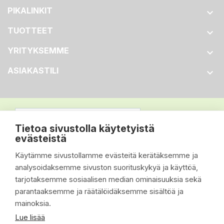
PIKALINKIT

TUOTTEET

YRITYKSEMME

ASIAKASTILI

Tietoa sivustolla käytetyistä
evästeistä
Käytämme sivustollamme evästeitä kerätäksemme ja
analysoidaksemme sivuston suorituskykyä ja käyttöä,
tarjotaksemme sosiaalisen median ominaisuuksia sekä
parantaaksemme ja räätälöidäksemme sisältöä ja
mainoksia.
Lue lisää