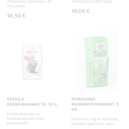
Tarhakataja (juniperus x pf.
Viiniköynnös (vitis Zilga)
mint julep).
Hinta
19,00 €
Hinta
18,50 €
KEKKILÄ
PIHANURMI,
KESÄKUKKAMULTA, 30 L
NURMIKONSIEMENET 3
KG
Kesäkukkamulta on
korkealaatuinen multa
Pihanurmi 3 kg on kotipihan
kukoistaviin...
laadukas yleisseos, joka...