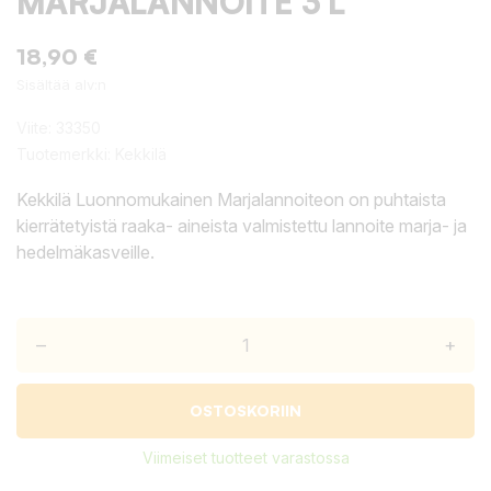
MARJALANNOITE 3 L
18,90 €
Sisältää alv:n
Viite:
33350
Tuotemerkki:
Kekkilä
Kekkilä Luonnomukainen Marjalannoiteon on puhtaista
kierrätetyistä raaka- aineista valmistettu lannoite marja- ja
hedelmäkasveille.
–
+
OSTOSKORIIN
Viimeiset tuotteet varastossa