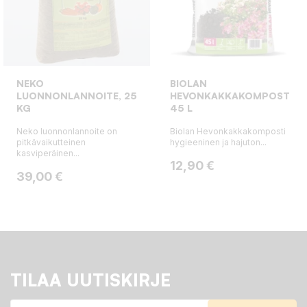
NEKO
BIOLAN
LUONNONLANNOITE, 25
HEVONKAKKAKOMPOSTI
KG
45 L
Neko luonnonlannoite on
Biolan Hevonkakkakomposti
pitkävaikutteinen
hygieeninen ja hajuton...
kasviperäinen...
Hinta
12,90 €
Hinta
39,00 €
TILAA UUTISKIRJE