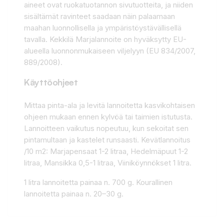
aineet ovat ruokatuotannon sivutuotteita, ja niiden
sisältämät ravinteet saadaan näin palaamaan
maahan luonnollisella ja ympäristöystävällisellä
tavalla. Kekkilä Marjalannoite on hyväksytty EU-
alueella luonnonmukaiseen viljelyyn (EU 834/2007,
889/2008).
Käyttöohjeet
Mittaa pinta-ala ja levitä lannoitetta kasvikohtaisen
ohjeen mukaan ennen kylvöä tai taimien istutusta.
Lannoitteen vaikutus nopeutuu, kun sekoitat sen
pintamultaan ja kastelet runsaasti. Kevätlannoitus
/10 m2: Marjapensaat 1-2 litraa, Hedelmäpuut 1-2
litraa, Mansikka 0,5-1 litraa, Viiniköynnökset 1 litra.
1 litra lannoitetta painaa n. 700 g. Kourallinen
lannoitetta painaa n. 20–30 g.