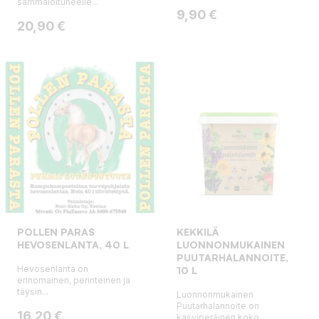
sammaloituneelle...
Hinta
9,90 €
Hinta
20,90 €
POLLEN PARAS
KEKKILÄ
HEVOSENLANTA, 40 L
LUONNONMUKAINEN
PUUTARHALANNOITE,
Hevosenlanta on
10 L
erinomainen, perinteinen ja
täysin...
Luonnonmukainen
Puutarhalannoite on
Hinta
16,20 €
kasviperäinen koko...