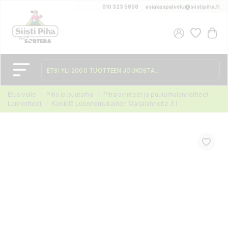
010 323 5858
asiakaspalvelu@siistipiha.fi
Etusivulle
Piha ja puutarha
Piharavinteet ja puutarhalannoitteet
Lannoitteet
Kekkilä Luonnomukainen Marjalannoite 3 l