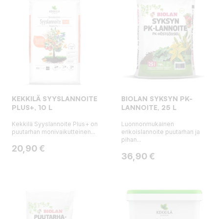
KEKKILÄ SYYSLANNOITE
BIOLAN SYKSYN PK-
PLUS+, 10 L
LANNOITE, 25 L
Kekkilä Syyslannoite Plus+ on
Luonnonmukainen
puutarhan monivaikutteinen...
erikoislannoite puutarhan ja
pihan...
Hinta
20,90 €
Hinta
36,90 €