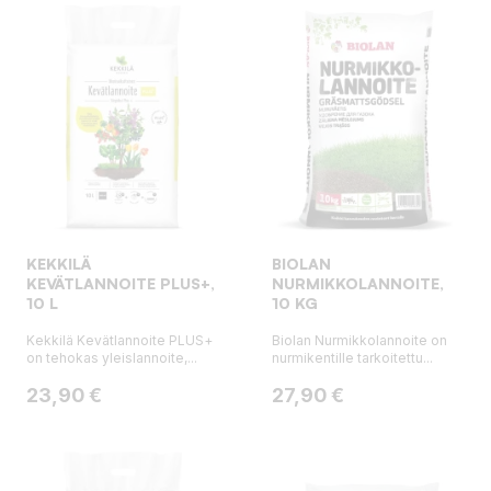
KEKKILÄ
BIOLAN
KEVÄTLANNOITE PLUS+,
NURMIKKOLANNOITE,
10 L
10 KG
Kekkilä Kevätlannoite PLUS+
Biolan Nurmikkolannoite on
on tehokas yleislannoite,...
nurmikentille tarkoitettu...
Hinta
Hinta
23,90 €
27,90 €