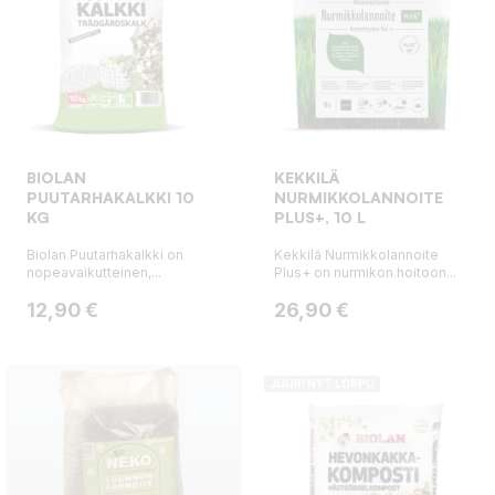
BIOLAN
KEKKILÄ
PUUTARHAKALKKI 10
NURMIKKOLANNOITE
KG
PLUS+, 10 L
Biolan Puutarhakalkki on
Kekkilä Nurmikkolannoite
nopeavaikutteinen,...
Plus+ on nurmikon hoitoon...
Hinta
Hinta
12,90 €
26,90 €
JUURI NYT LOPPU