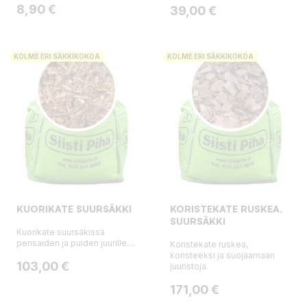
Hinta
8,90 €
Hinta
39,00 €
KOLME ERI SÄKKIKOKOA
KOLME ERI SÄKKIKOKOA
KUORIKATE SUURSÄKKI
KORISTEKATE RUSKEA,
SUURSÄKKI
Kuorikate suursäkissä
pensaiden ja puiden juurille....
Koristekate ruskea,
koristeeksi ja suojaamaan
Hinta
103,00 €
juuristoja.
Hinta
171,00 €