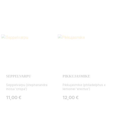
SEPPELVARPU
PIKKUJASMIKE
Seppelvarpu (stephanandra
Pikkujasmike (philadelphus x
incisa 'crispa')
lemoinei 'erectus')
Hinta
Hinta
11,00 €
12,00 €