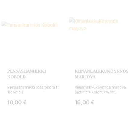
PENSASHANHIKKI
KIINANLAIKKUKÖYNNÖS
KOBOLD
MARJOVA
Pensashanhikki (dasiphora fr.
Kiinanlaikkuköynnös marjova
'kobold')
(actinidia kolomikta 'dr...
Hinta
Hinta
10,00 €
18,00 €