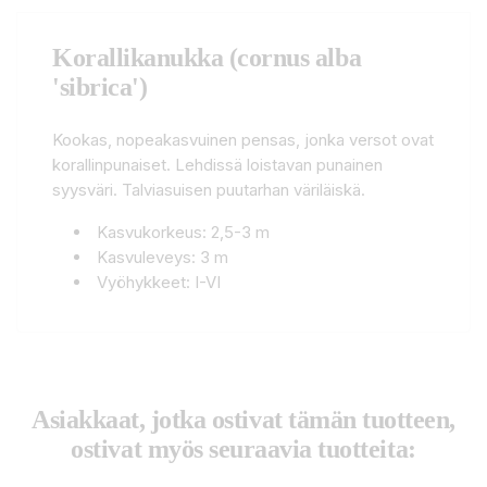
Korallikanukka (cornus alba
'sibrica')
Kookas, nopeakasvuinen pensas, jonka versot ovat
korallinpunaiset. Lehdissä loistavan punainen
syysväri. Talviasuisen puutarhan väriläiskä.
Kasvukorkeus: 2,5-3 m
Kasvuleveys: 3 m
Vyöhykkeet: I-VI
Asiakkaat, jotka ostivat tämän tuotteen,
ostivat myös seuraavia tuotteita: