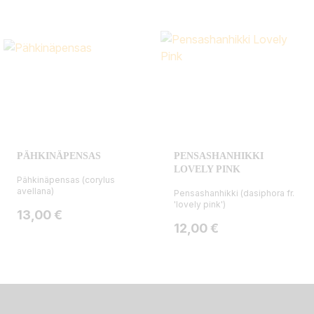
PÄHKINÄPENSAS
PENSASHANHIKKI
LOVELY PINK
Pähkinäpensas (corylus
avellana)
Pensashanhikki (dasiphora fr.
'lovely pink')
Hinta
13,00 €
Hinta
12,00 €