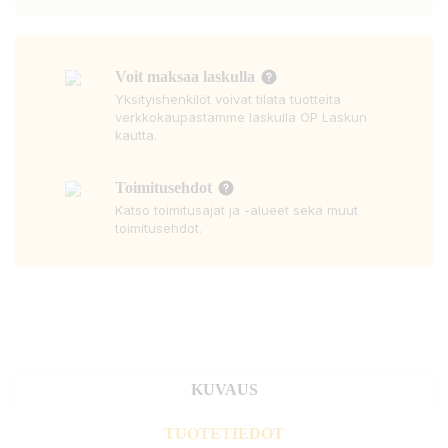
Voit maksaa laskulla
Yksityishenkilöt voivat tilata tuotteita
verkkokaupastamme laskulla OP Laskun
kautta.
Toimitusehdot
Katso toimitusajat ja -alueet sekä muut
toimitusehdot.
KUVAUS
TUOTETIEDOT