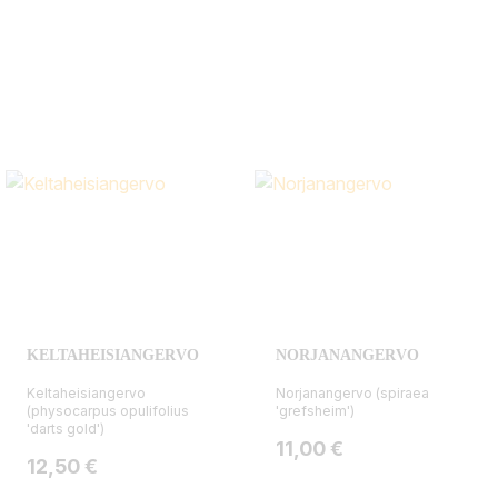
KELTAHEISIANGERVO
NORJANANGERVO
Keltaheisiangervo
Norjanangervo (spiraea
(physocarpus opulifolius
'grefsheim')
'darts gold')
Hinta
11,00 €
Hinta
12,50 €