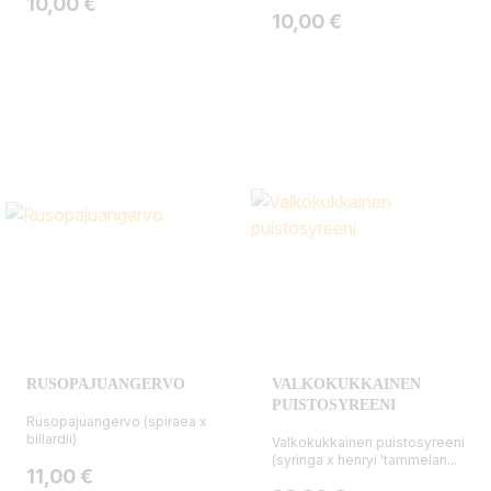
Hinta
10,00 €
Hinta
10,00 €
RUSOPAJUANGERVO
VALKOKUKKAINEN
PUISTOSYREENI
Rusopajuangervo (spiraea x
billardii)
Valkokukkainen puistosyreeni
(syringa x henryi 'tammelan...
Hinta
11,00 €