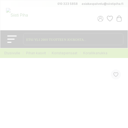
010 323 5858
asiakaspalvelu@siistipiha.fi
Etusivulle
Pihan kasvit
Koristepensaat
Korallikanukka