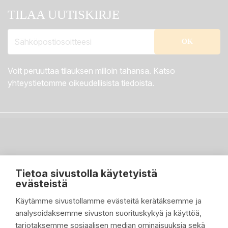
TILAA UUTISKIRJE
Voit peruuttaa tilauksen milloin tahansa. Katso
yhteystietomme oikeudellisista tiedoista.
Tietoa sivustolla käytetyistä
evästeistä
Käytämme sivustollamme evästeitä kerätäksemme ja
analysoidaksemme sivuston suorituskykyä ja käyttöä,
PIKALINKIT

tarjotaksemme sosiaalisen median ominaisuuksia sekä