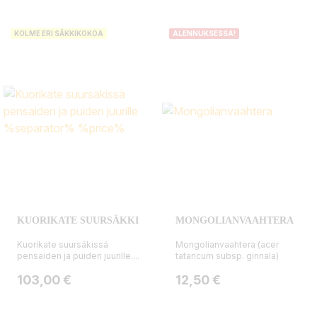
KOLME ERI SÄKKIKOKOA
ALENNUKSESSA!
KUORIKATE SUURSÄKKI
MONGOLIANVAAHTERA
Kuorikate suursäkissä
Mongolianvaahtera (acer
pensaiden ja puiden juurille....
tataricum subsp. ginnala)
Hinta
Hinta
103,00 €
12,50 €