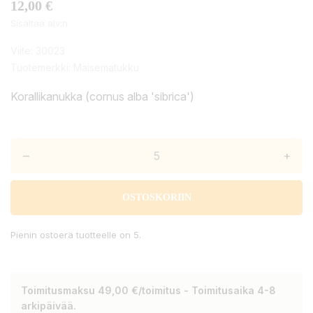
12,00 €
Sisältää alv:n
Viite:
30023
Tuotemerkki:
Maisematukku
Korallikanukka (cornus alba 'sibrica')
–
+
OSTOSKORIIN
Pienin ostoerä tuotteelle on 5.
Toimitusmaksu 49,00 €/toimitus - Toimitusaika 4-8
arkipäivää.