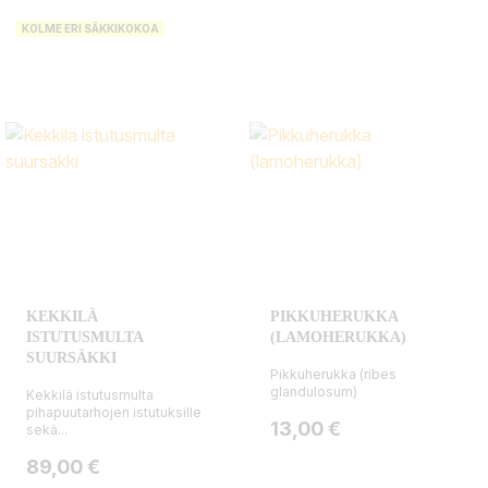
KOLME ERI SÄKKIKOKOA
KEKKILÄ
PIKKUHERUKKA
ISTUTUSMULTA
(LAMOHERUKKA)
SUURSÄKKI
Pikkuherukka (ribes
glandulosum)
Kekkilä istutusmulta
pihapuutarhojen istutuksille
Hinta
13,00 €
sekä...
Hinta
89,00 €