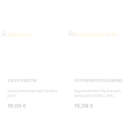
JALOSYREENI
SYYSHORTENSIA BOBO
Jalosyreeni (syringa 'charles
Syyshortensia (Hydrangea
joly')
paniculata BOBO). Min....
Hinta
Hinta
19,00 €
15,08 €