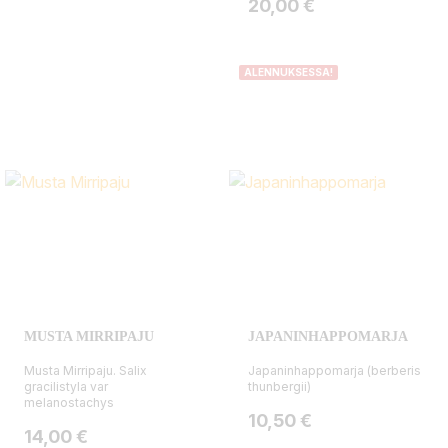
Hinta
20,00 €
ALENNUKSESSA!
MUSTA MIRRIPAJU
JAPANINHAPPOMARJA
Musta Mirripaju. Salix
Japaninhappomarja (berberis
gracilistyla var
thunbergii)
melanostachys
Hinta
10,50 €
Hinta
14,00 €