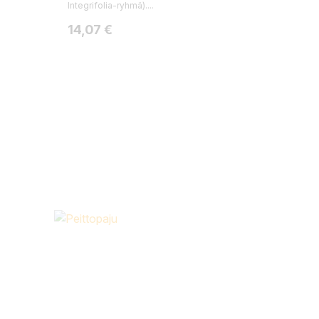
Integrifolia-ryhmä)....
Hinta
14,07 €