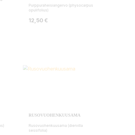
Purppuraheisiangervo (physocarpus
opulifolius)
Hinta
12,50 €
RUSOVUOHENKUUSAMA
ns)
Rusovuohenkuusama (diervilla
sessifolia)