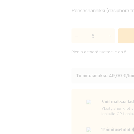
Pensashanhikki (dasiphora fr.
–
+
Pienin ostoerä tuotteelle on 5.
Toimitusmaksu 49,00 €/toim
Voit maksaa las
Yksityishenkilöt 
laskulla OP Lasku
Toimitusehdot