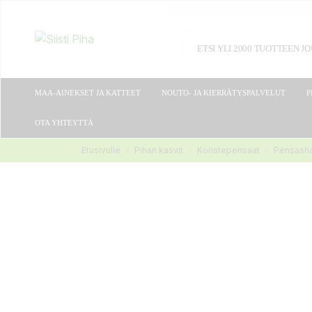
MAA-AINEKSET JA KATTEET
NOUTO- JA KIERRÄTYSPALVELUT
P
OTA YHTEYTTÄ
Etusivulle
Pihan kasvit
Koristepensaat
Pensasha