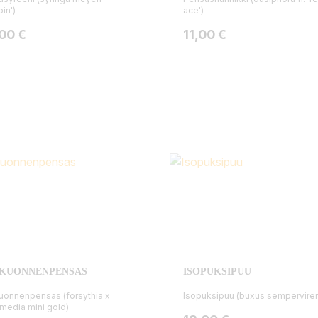
bin')
ace')
ta
Hinta
,00 €
11,00 €
KKUONNENPENSAS
ISOPUKSIPUU
uonnenpensas (forsythia x
Isopuksipuu (buxus sempervire
rmedia mini gold)