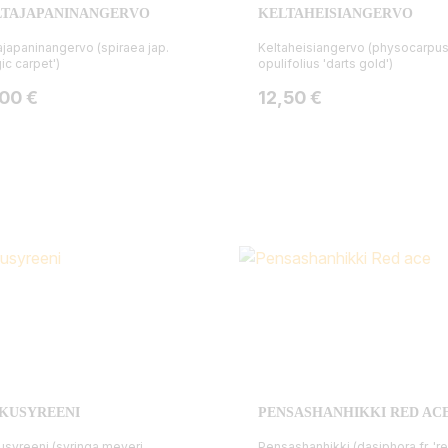
LTAJAPANINANGERVO
KELTAHEISIANGERVO
ajapaninangervo (spiraea jap.
Keltaheisiangervo (physocarpu
ic carpet')
opulifolius 'darts gold')
ta
Hinta
,00 €
12,50 €
KUSYREENI
PENSASHANHIKKI RED AC
usyreeni (syringa meyeri
Pensashanhikki (dasiphora fr. 'r