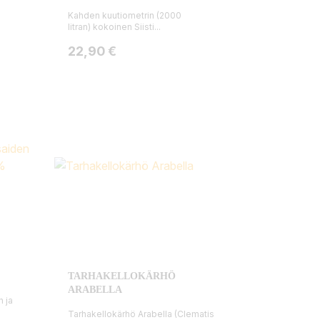
Kahden kuutiometrin (2000
litran) kokoinen Siisti...
Hinta
22,90 €
TARHAKELLOKÄRHÖ
ARABELLA
 ja
Tarhakellokärhö Arabella (Clematis