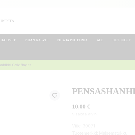
IHAKIVET
PIHAN KASVIT
PIHA JA PUUTARHA
ALE
UUTUUDET
nhikki Goldfinger
PENSASHANHI
10,00 €
Sisältää alv:n
Viite:
30071
Tuotemerkki:
Maisematukku