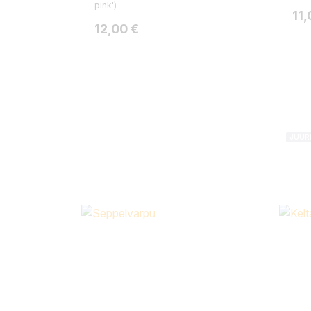
pink')
Hin
11,
Hinta
12,00 €
JUUR