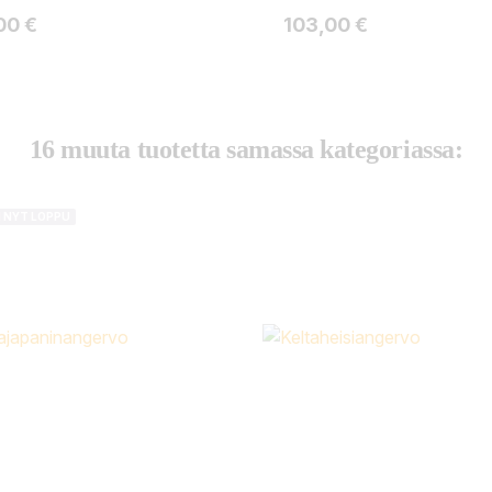
ta
Hinta
00 €
103,00 €
16 muuta tuotetta samassa kategoriassa:
I NYT LOPPU