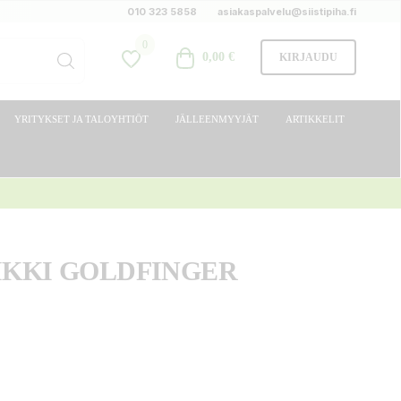
010 323 5858
asiakaspalvelu@siistipiha.fi
0
0,00 €
KIRJAUDU
YRITYKSET JA TALOYHTIÖT
JÄLLEENMYYJÄT
ARTIKKELIT
KKI GOLDFINGER