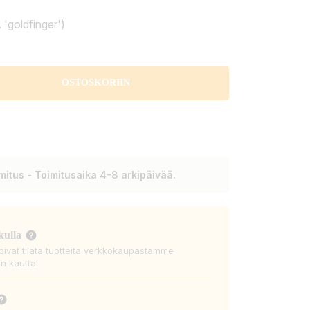
 'goldfinger')
OSTOSKORIIN
itus - Toimitusaika 4-8 arkipäivää.
kulla
voivat tilata tuotteita verkkokaupastamme
n kautta.