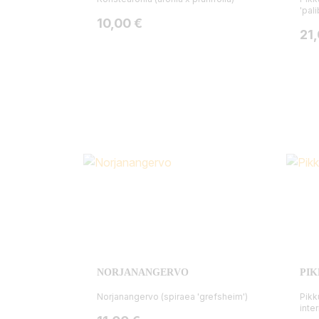
'pali
Hinta
10,00 €
Hin
21
NORJANANGERVO
PI
Norjanangervo (spiraea 'grefsheim')
Pikk
inte