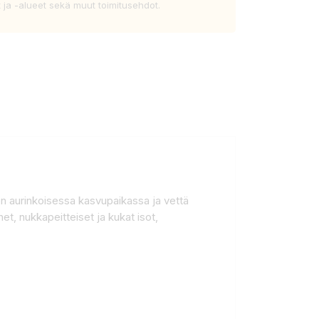
t ja -alueet sekä muut toimitusehdot.
ten aurinkoisessa kasvupaikassa ja vettä
t, nukkapeitteiset ja kukat isot,