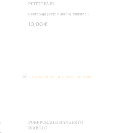
PEITTOPAJU
s
Peittopaju (salix x aurora 'tuhkimo')
Hinta
13,00 €
E
PURPPURAHEISIANGERVO
DIABOLO
ed