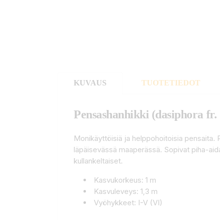
KUVAUS
TUOTETIEDOT
Pensashanhikki (dasiphora fr. 
Monikäyttöisiä ja helppohoitoisia pensaita. 
läpäisevässä maaperässä. Sopivat piha-aidant
kullankeltaiset.
Kasvukorkeus: 1 m
Kasvuleveys: 1,3 m
Vyöhykkeet: I-V (VI)