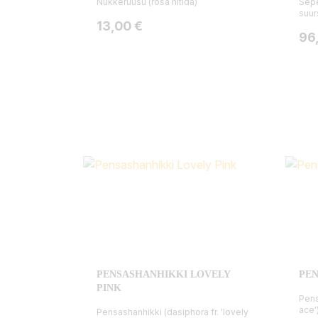
Nukkeruusu (rosa nitida)
Sepe
suur
Hinta
13,00 €
Hin
96
PENSASHANHIKKI LOVELY
PEN
PINK
Pens
ace'
Pensashanhikki (dasiphora fr. 'lovely