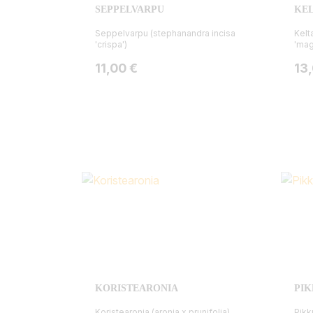
SEPPELVARPU
KE
Seppelvarpu (stephanandra incisa
Kelt
'crispa')
'mag
Hinta
Hin
11,00 €
13
KORISTEARONIA
PIK
Koristearonia (aronia x prunifolia)
Pikk