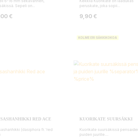
li 6-16 mm sekavärinen,
Kekkilä Kuorikate on laadukas
säkissä. Sepeli on...
peruskate, joka sopii...
ta
Hinta
,00 €
9,90 €
KOLME ERI SÄKKIKOKOA
SASHANHIKKI RED ACE
KUORIKATE SUURSÄKKI
ashanhikki (dasiphora fr. 'red
Kuorikate suursäkissä pensaiden
)
puiden juurille....