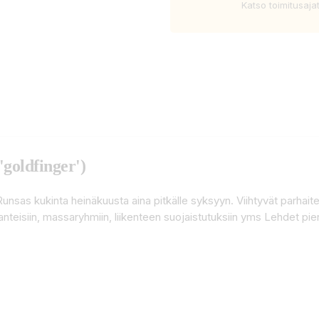
Katso toimitusaja
'goldfinger')
Runsas kukinta heinäkuusta aina pitkälle syksyyn. Viihtyvät parhai
eisiin, massaryhmiin, liikenteen suojaistutuksiin yms Lehdet piene