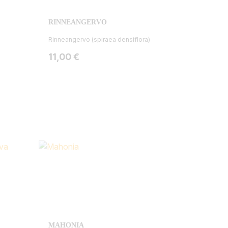
RINNEANGERVO
Rinneangervo (spiraea densiflora)
Hinta
11,00 €
MAHONIA