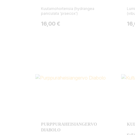
Kuutamohortensia (hydrangea
Lumi
paniculata 'praecox')
(vib
Hinta
Hin
16,00 €
16
PURPPURAHEISIANGERVO
KU
DIABOLO
Kult