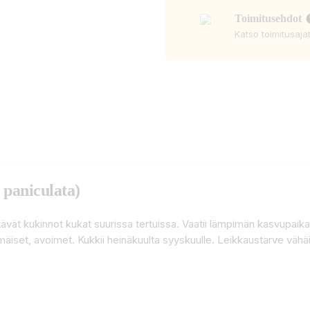
Toimitusehdot
Katso toimitusaja
 paniculata)
tävät kukinnot kukat suurissa tertuissa. Vaatii lämpimän kasvupai
imäiset, avoimet. Kukkii heinäkuulta syyskuulle. Leikkaustarve väh