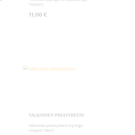
'manon')
Hinta
11,00 €
VALKOINEN PIHASYREENI
Valkoinen pihasyreeni (syringa
vulgaris 'alba')