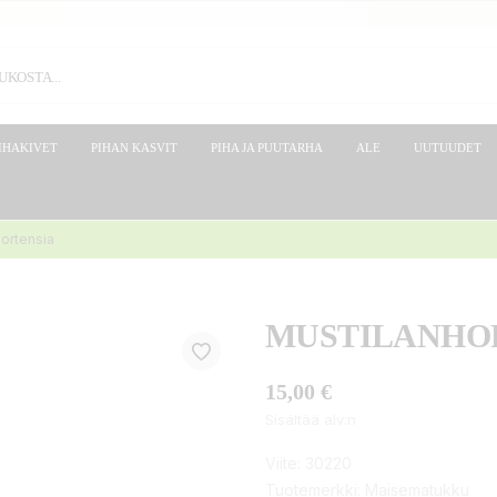
IHAKIVET
PIHAN KASVIT
PIHA JA PUUTARHA
ALE
UUTUUDET
hortensia
MUSTILANHO
15,00 €
Sisältää alv:n
Viite:
30220
Tuotemerkki:
Maisematukku