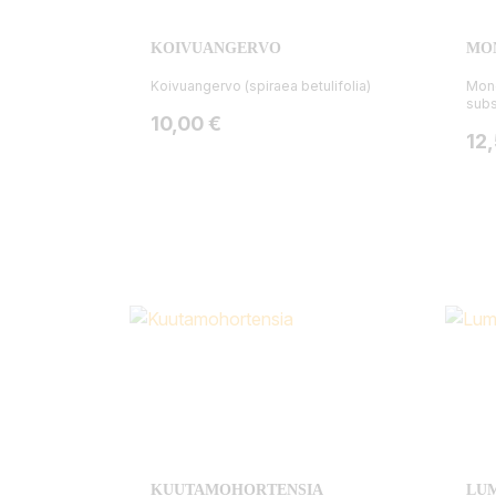
KOIVUANGERVO
MO
Koivuangervo (spiraea betulifolia)
Mong
subs
Hinta
10,00 €
Hin
12
KUUTAMOHORTENSIA
LUM