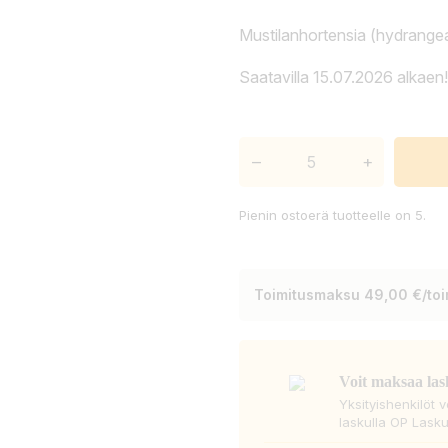
Mustilanhortensia (hydrangea
Saatavilla 15.07.2026 alkaen!
–
+
Pienin ostoerä tuotteelle on 5.
Toimitusmaksu 49,00 €/toim
Voit maksaa las
Yksityishenkilöt 
laskulla OP Lasku