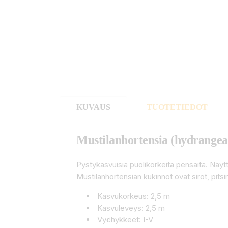
KUVAUS
TUOTETIEDOT
Mustilanhortensia (hydrangea
Pystykasvuisia puolikorkeita pensaita. Näyt
Mustilanhortensian kukinnot ovat sirot, pits
Kasvukorkeus: 2,5 m
Kasvuleveys: 2,5 m
Vyöhykkeet: I-V