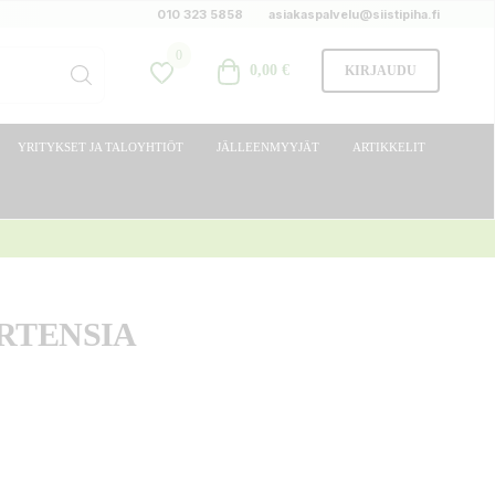
010 323 5858
asiakaspalvelu@siistipiha.fi
0
0,00 €
KIRJAUDU
YRITYKSET JA TALOYHTIÖT
JÄLLEENMYYJÄT
ARTIKKELIT
RTENSIA