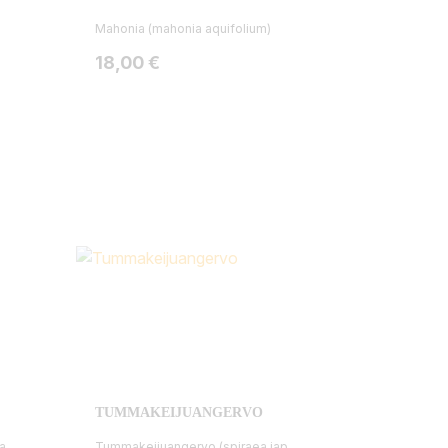
Mahonia (mahonia aquifolium)
Hinta
18,00 €
TUMMAKEIJUANGERVO
a
Tummakeijuangervo (spiraea jap.