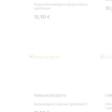
Purppuraheisiangervo (physocarpus
Hin
12
opulifolius)
Hinta
12,50 €
NORJANANGERVO
UN
Norjanangervo (spiraea 'grefsheim')
Unka
'ode