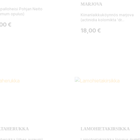
MARJOVA
palloheisi Pohjan Neito
urnum opulus)
Kiinanlaikkuköynnös marjova
(actinidia kolomikta 'dr...
ta
,00 €
Hinta
18,00 €
LTAHERUKKA
LAMOHIETAKIRSIKKA
aherukka (ribes aureum)
Lamohietakirsikka (prunus pumil