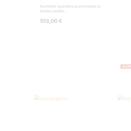
Kuorikate suursäkissä pensaiden ja
puiden juurille....
Hinta
103,00 €
ALEN