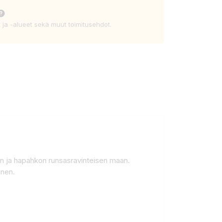
t ja -alueet sekä muut toimitusehdot.
kan ja hapahkon runsasravinteisen maan.
äinen.