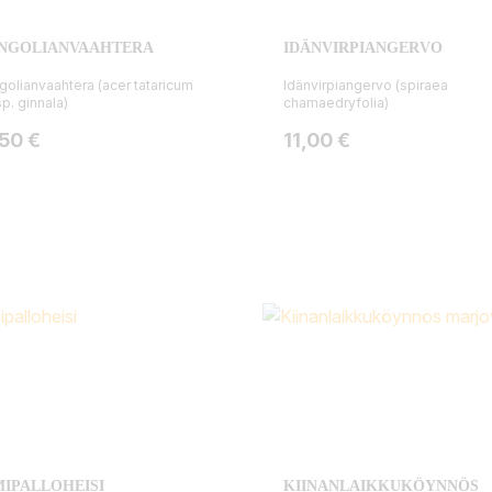
NGOLIANVAAHTERA
IDÄNVIRPIANGERVO
olianvaahtera (acer tataricum
Idänvirpiangervo (spiraea
p. ginnala)
chamaedryfolia)
ta
Hinta
,50 €
11,00 €
IPALLOHEISI
KIINANLAIKKUKÖYNNÖS