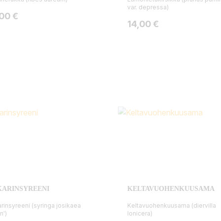
var. depressa)
ta
,00 €
Hinta
14,00 €
KARINSYREENI
KELTAVUOHENKUUSAMA
rinsyreeni (syringa josikaea
Keltavuohenkuusama (diervilla
n')
lonicera)