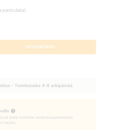
 paniculata)
OSTOSKORIIN
itus - Toimitusaika 4-8 arkipäivää.
kulla
voivat tilata tuotteita verkkokaupastamme
n kautta.