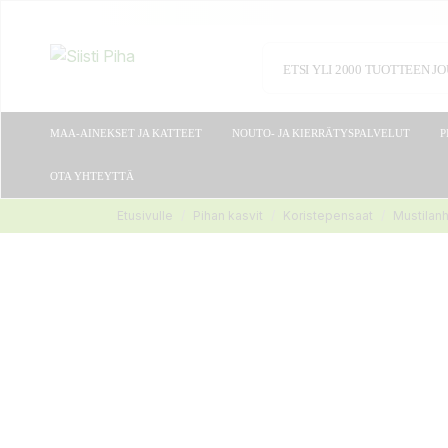
MAA-AINEKSET JA KATTEET
NOUTO- JA KIERRÄTYSPALVELUT
P
OTA YHTEYTTÄ
Etusivulle
Pihan kasvit
Koristepensaat
Mustilan