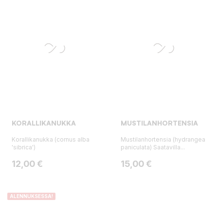
KORALLIKANUKKA
MUSTILANHORTENSIA
Korallikanukka (cornus alba
Mustilanhortensia (hydrangea
'sibrica')
paniculata) Saatavilla...
Hinta
Hinta
12,00 €
15,00 €
ALENNUKSESSA!