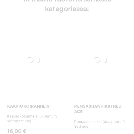
kategoriassa:
KÄÄPIÖKOIRANHEISI
PENSASHANHIKKI RED
ACE
Kääpiökoiranheisi (viburnum
'compactum')
Pensashanhikki (dasiphora fr.
'red ace')
Hinta
16,00 €