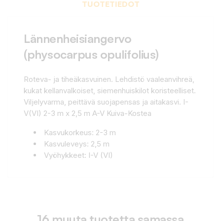
TUOTETIEDOT
Lännenheisiangervo
(physocarpus opulifolius)
Roteva- ja tiheäkasvuinen. Lehdistö vaaleanvihreä,
kukat kellanvalkoiset, siemenhuiskilot koristeelliset.
Viljelyvarma, peittävä suojapensas ja aitakasvi. I-
V(VI) 2-3 m x 2,5 m A-V Kuiva-Kostea
Kasvukorkeus: 2-3 m
Kasvuleveys: 2,5 m
Vyöhykkeet: I-V (VI)
16 muuta tuotetta samassa