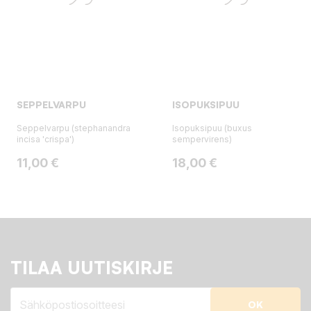
SEPPELVARPU
ISOPUKSIPUU
Seppelvarpu (stephanandra
Isopuksipuu (buxus
incisa 'crispa')
sempervirens)
Hinta
Hinta
11,00 €
18,00 €
TILAA UUTISKIRJE