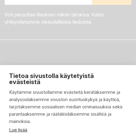
Voit peruuttaa tilauksen milloin tahansa. Katso
yhteystietomme oikeudellisista tiedoista.
Tietoa sivustolla käytetyistä
evästeistä
Käytämme sivustollamme evästeitä kerätäksemme ja
analysoidaksemme sivuston suorituskykyä ja käyttöä,
PIKALINKIT

tarjotaksemme sosiaalisen median ominaisuuksia sekä
parantaaksemme ja räätälöidäksemme sisältöä ja
TUOTTEET

mainoksia.
YRITYKSEMME

Lue lisää