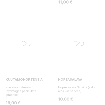
Hinta
11,00 €
KUUTAMOHORTENSIA
HOPEASALAVA
Kuutamohortensia
Hopeasalava Sibirica (salix
(hydrangea paniculata
alba var. sericea)
'praecox')
Hinta
10,00 €
Hinta
16,00 €