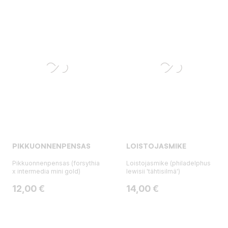
PIKKUONNENPENSAS
LOISTOJASMIKE
Pikkuonnenpensas (forsythia
Loistojasmike (philadelphus
x intermedia mini gold)
lewisii 'tähtisilmä')
Hinta
Hinta
12,00 €
14,00 €