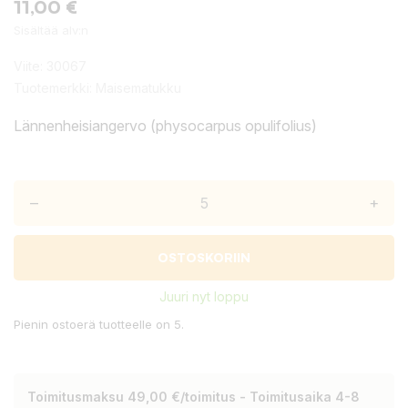
11,00 €
Sisältää alv:n
Viite:
30067
Tuotemerkki:
Maisematukku
Lännenheisiangervo (physocarpus opulifolius)
–
+
OSTOSKORIIN
Juuri nyt loppu
Pienin ostoerä tuotteelle on 5.
Toimitusmaksu 49,00 €/toimitus - Toimitusaika 4-8