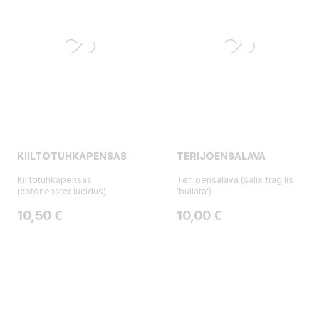
KIILTOTUHKAPENSAS
TERIJOENSALAVA
Kiiltotuhkapensas
Terijoensalava (salix fragilis
(cotoneaster lucidus)
'bullata')
Hinta
Hinta
10,50 €
10,00 €