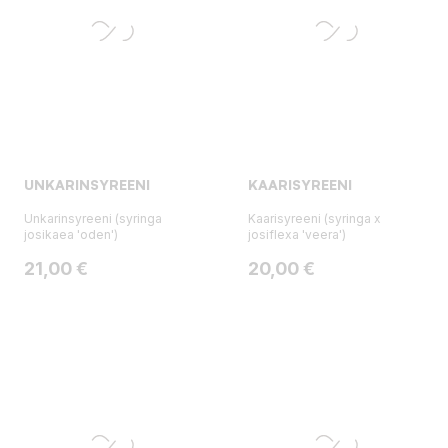
UNKARINSYREENI
KAARISYREENI
Unkarinsyreeni (syringa
Kaarisyreeni (syringa x
josikaea 'oden')
josiflexa 'veera')
Hinta
Hinta
21,00 €
20,00 €