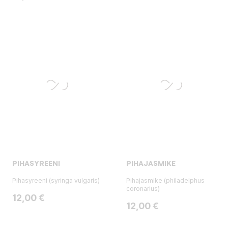
PIHASYREENI
PIHAJASMIKE
Pihasyreeni (syringa vulgaris)
Pihajasmike (philadelphus
coronarius)
Hinta
12,00 €
Hinta
12,00 €