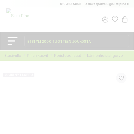
010 323 5858
asiakaspalvelu@siistipiha.fi
Etusivulle
Pihan kasvit
Koristepensaat
Lännenheisiangervo
JUURI NYT LOPPU