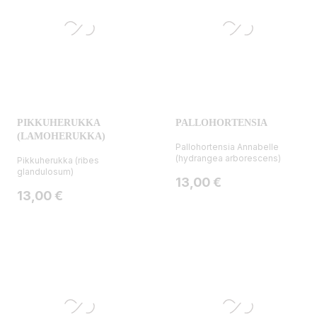
PIKKUHERUKKA
PALLOHORTENSIA
(LAMOHERUKKA)
Pallohortensia Annabelle
(hydrangea arborescens)
Pikkuherukka (ribes
glandulosum)
Hinta
13,00 €
Hinta
13,00 €