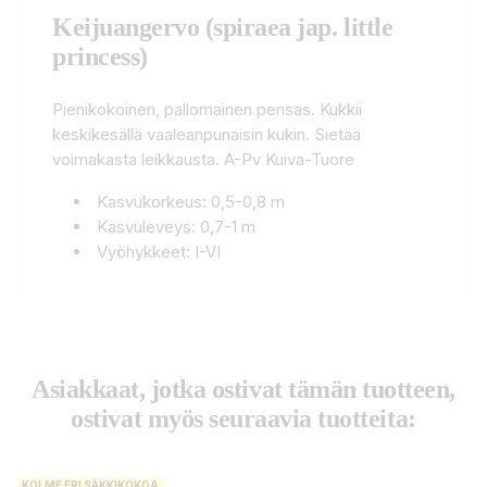
Keijuangervo (spiraea jap. little
princess)
Pienikokoinen, pallomainen pensas. Kukkii
keskikesällä vaaleanpunaisin kukin. Sietää
voimakasta leikkausta. A-Pv Kuiva-Tuore
Kasvukorkeus: 0,5-0,8 m
Kasvuleveys: 0,7-1 m
Vyöhykkeet: I-VI
Asiakkaat, jotka ostivat tämän tuotteen,
ostivat myös seuraavia tuotteita:
KOLME ERI SÄKKIKOKOA