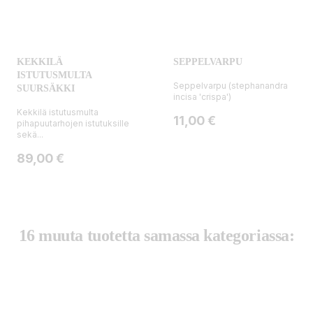
KEKKILÄ
SEPPELVARPU
ISTUTUSMULTA
Seppelvarpu (stephanandra
SUURSÄKKI
incisa 'crispa')
Kekkilä istutusmulta
Hinta
11,00 €
pihapuutarhojen istutuksille
sekä...
Hinta
89,00 €
16 muuta tuotetta samassa kategoriassa: