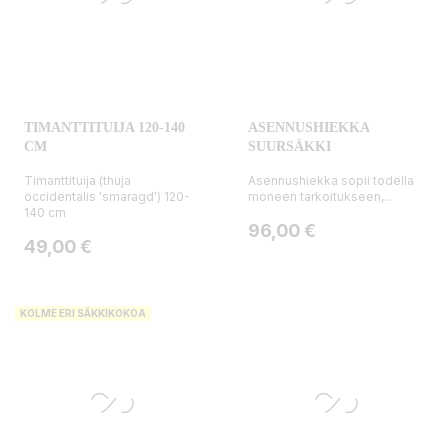
TIMANTTITUIJA 120-140
ASENNUSHIEKKA
CM
SUURSÄKKI
Timanttituija (thuja
Asennushiekka sopii todella
occidentalis 'smaragd') 120-
moneen tarkoitukseen,...
140 cm
Hinta
96,00 €
Hinta
49,00 €
KOLME ERI SÄKKIKOKOA