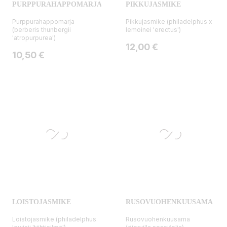
PURPPURAHAPPOMARJA
PIKKUJASMIKE
Purppurahappomarja
Pikkujasmike (philadelphus x
(berberis thunbergii
lemoinei 'erectus')
'atropurpurea')
Hinta
12,00 €
Hinta
10,50 €
LOISTOJASMIKE
RUSOVUOHENKUUSAMA
Loistojasmike (philadelphus
Rusovuohenkuusama