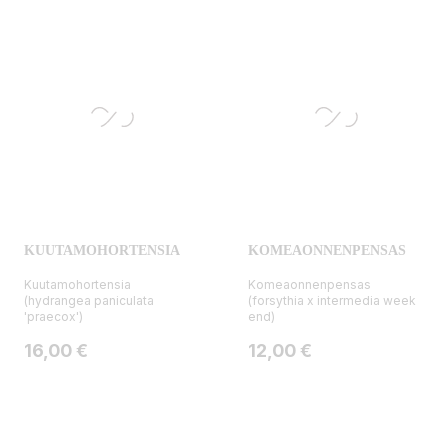
KUUTAMOHORTENSIA
KOMEAONNENPENSAS
Kuutamohortensia
Komeaonnenpensas
(hydrangea paniculata
(forsythia x intermedia week
'praecox')
end)
Hinta
Hinta
16,00 €
12,00 €