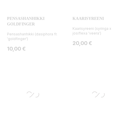
PENSASHANHIKKI
KAARISYREENI
GOLDFINGER
Kaarisyreeni (syringa x
josiflexa 'veera')
Pensashanhikki (dasiphora fr.
'goldfinger')
Hinta
20,00 €
Hinta
10,00 €