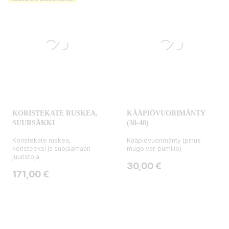
KORISTEKATE RUSKEA,
KÄÄPIÖVUORIMÄNTY
SUURSÄKKI
(30-40)
Koristekate ruskea,
Kääpiövuorimänty (pinus
koristeeksi ja suojaamaan
mugo var. pumilio)
juuristoja.
Hinta
30,00 €
Hinta
171,00 €