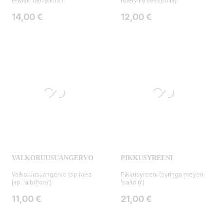
lewisii 'tähtisilmä')
(diervilla sessifolia)
Hinta
Hinta
14,00 €
12,00 €
VALKORUUSUANGERVO
PIKKUSYREENI
Valkoruusuangervo (spiraea
Pikkusyreeni (syringa meyeri
jap. 'albiflora')
'palibin')
Hinta
Hinta
11,00 €
21,00 €