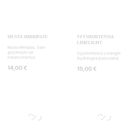
MUSTA MIRRIPAJU
SYYSHORTENSIA
LIMELIGHT
Musta Mirripaju. Salix
gracilistyla var
Syyshortensia Limelight
melanostachys
(hydrangea paniculata)
Hinta
14,00 €
Hinta
15,00 €