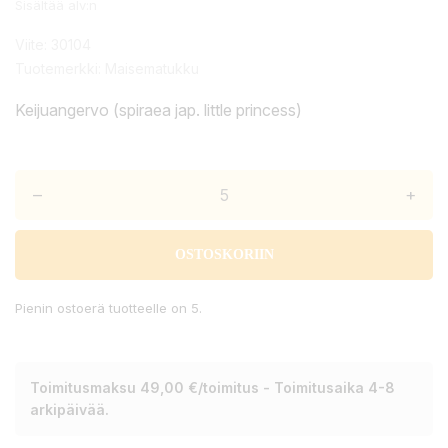
Sisältää alv:n
Viite:
30104
Tuotemerkki:
Maisematukku
Keijuangervo (spiraea jap. little princess)
–
+
OSTOSKORIIN
Pienin ostoerä tuotteelle on 5.
Toimitusmaksu 49,00 €/toimitus - Toimitusaika 4-8
arkipäivää.