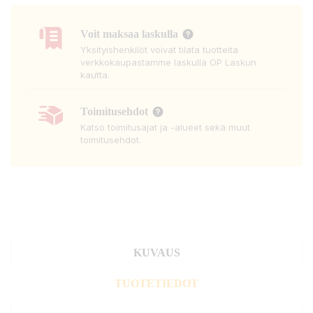
Voit maksaa laskulla
Yksityishenkilöt voivat tilata tuotteita
verkkokaupastamme laskulla OP Laskun
kautta.
Toimitusehdot
Katso toimitusajat ja -alueet sekä muut
toimitusehdot.
KUVAUS
TUOTETIEDOT