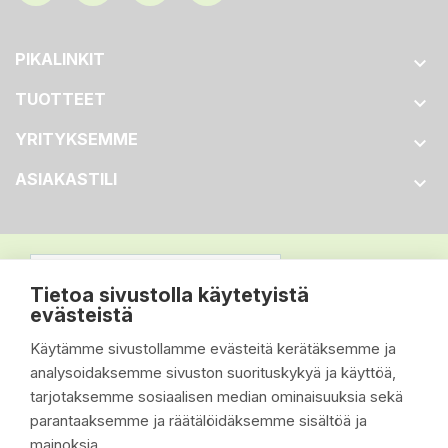
PIKALINKIT

TUOTTEET

YRITYKSEMME

ASIAKASTILI

Tietoa sivustolla käytetyistä
evästeistä
Käytämme sivustollamme evästeitä kerätäksemme ja
analysoidaksemme sivuston suorituskykyä ja käyttöä,
tarjotaksemme sosiaalisen median ominaisuuksia sekä
parantaaksemme ja räätälöidäksemme sisältöä ja
mainoksia.