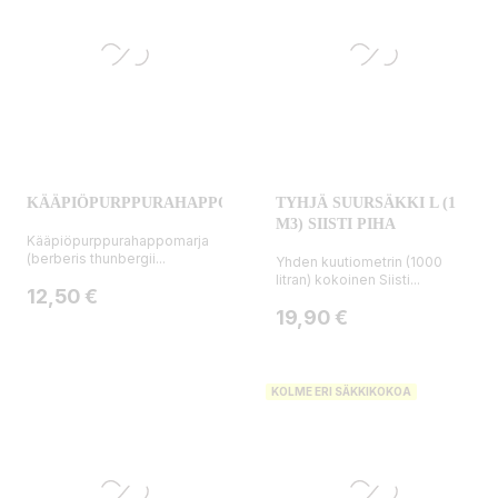
KÄÄPIÖPURPPURAHAPPOMARJA
TYHJÄ SUURSÄKKI L (1
M3) SIISTI PIHA
Kääpiöpurppurahappomarja
(berberis thunbergii...
Yhden kuutiometrin (1000
litran) kokoinen Siisti...
Hinta
12,50 €
Hinta
19,90 €
KOLME ERI SÄKKIKOKOA