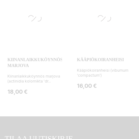
KIINANLAIKKUKÖYNNÖS
KÄÄPIÖKOIRANHEISI
MARJOVA
Kääpiökoiranheisi (viburnum
'compactum')
Kiinanlaikkuköynnös marjova
(actinidia kolomikta 'dr...
Hinta
16,00 €
Hinta
18,00 €
TILAA UUTISKIRJE