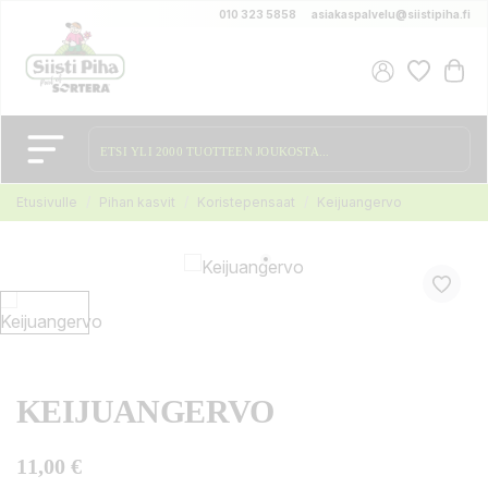
010 323 5858
asiakaspalvelu@siistipiha.fi
Etusivulle
Pihan kasvit
Koristepensaat
Keijuangervo
KEIJUANGERVO
11,00 €