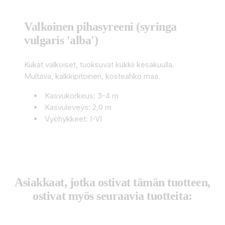
Valkoinen pihasyreeni (syringa
vulgaris 'alba')
Kukat valkoiset, tuoksuvat kukkii kesäkuulla.
Multava, kalkkipitoinen, kosteahko maa.
Kasvukorkeus: 3-4 m
Kasvuleveys: 2,0 m
Vyöhykkeet: I-VI
Asiakkaat, jotka ostivat tämän tuotteen,
ostivat myös seuraavia tuotteita: