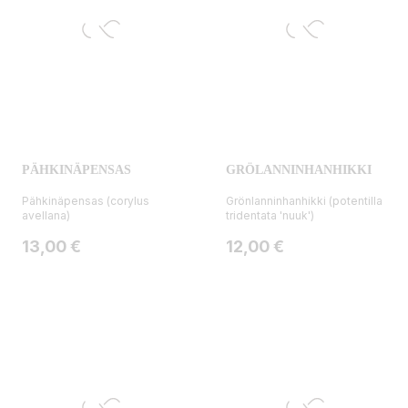
PÄHKINÄPENSAS
GRÖLANNINHANHIKKI
Pähkinäpensas (corylus
Grönlanninhanhikki (potentilla
avellana)
tridentata 'nuuk')
Hinta
Hinta
13,00 €
12,00 €