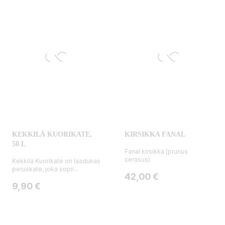
KEKKILÄ KUORIKATE,
KIRSIKKA FANAL
50 L
Fanal kirsikka (prunus
cerasus)
Kekkilä Kuorikate on laadukas
peruskate, joka sopii...
Hinta
42,00 €
Hinta
9,90 €