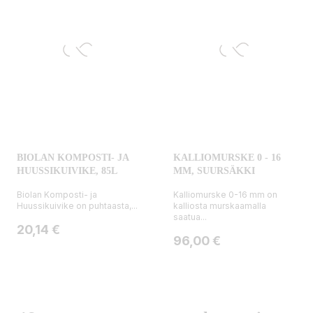
BIOLAN KOMPOSTI- JA
KALLIOMURSKE 0 - 16
HUUSSIKUIVIKE, 85L
MM, SUURSÄKKI
Biolan Komposti- ja
Kalliomurske 0-16 mm on
Huussikuivike on puhtaasta,...
kalliosta murskaamalla
saatua...
Hinta
20,14 €
Hinta
96,00 €