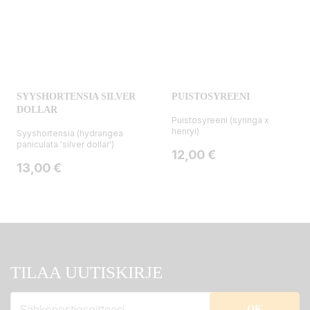
SYYSHORTENSIA SILVER
PUISTOSYREENI
DOLLAR
Puistosyreeni (syringa x
henryi)
Syyshortensia (hydrangea
paniculata 'silver dollar')
Hinta
12,00 €
Hinta
13,00 €
TILAA UUTISKIRJE