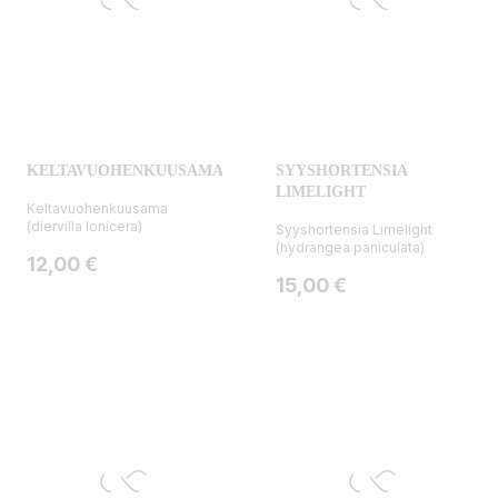
KELTAVUOHENKUUSAMA
SYYSHORTENSIA
LIMELIGHT
Keltavuohenkuusama
(diervilla lonicera)
Syyshortensia Limelight
(hydrangea paniculata)
Hinta
12,00 €
Hinta
15,00 €