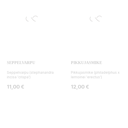
SEPPELVARPU
PIKKUJASMIKE
Seppelvarpu (stephanandra
Pikkujasmike (philadelphus x
incisa 'crispa')
lemoinei 'erectus')
Hinta
Hinta
11,00 €
12,00 €