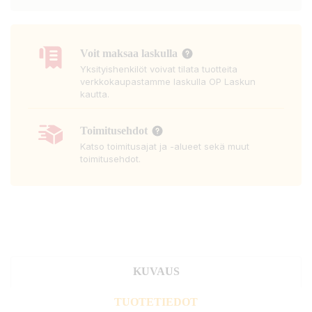
Voit maksaa laskulla
Yksityishenkilöt voivat tilata tuotteita
verkkokaupastamme laskulla OP Laskun
kautta.
Toimitusehdot
Katso toimitusajat ja -alueet sekä muut
toimitusehdot.
KUVAUS
TUOTETIEDOT