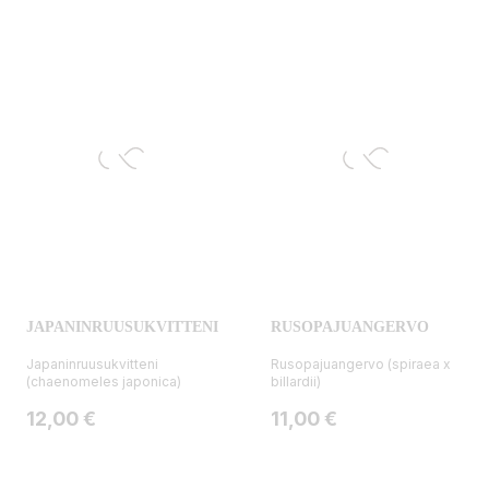
JAPANINRUUSUKVITTENI
RUSOPAJUANGERVO
Japaninruusukvitteni
Rusopajuangervo (spiraea x
(chaenomeles japonica)
billardii)
Hinta
Hinta
12,00 €
11,00 €