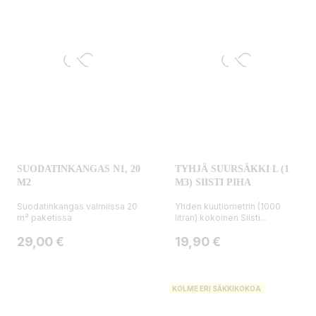
SUODATINKANGAS N1, 20
TYHJÄ SUURSÄKKI L (1
M2
M3) SIISTI PIHA
Suodatinkangas valmiissa 20
Yhden kuutiometrin (1000
m² paketissa
litran) kokoinen Siisti...
Hinta
Hinta
29,00 €
19,90 €
KOLME ERI SÄKKIKOKOA