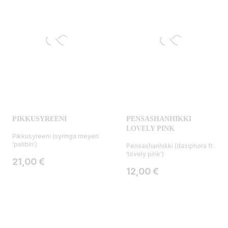
PIKKUSYREENI
PENSASHANHIKKI
LOVELY PINK
Pikkusyreeni (syringa meyeri
'palibin')
Pensashanhikki (dasiphora fr.
'lovely pink')
Hinta
21,00 €
Hinta
12,00 €