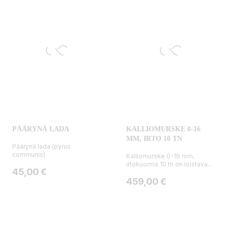
PÄÄRYNÄ LADA
KALLIOMURSKE 0-16
MM, IRTO 10 TN
Päärynä lada (pyrus
communis)
Kalliomurske 0-16 mm,
irtokuorma 10 tn on loistava...
Hinta
45,00 €
Hinta
459,00 €