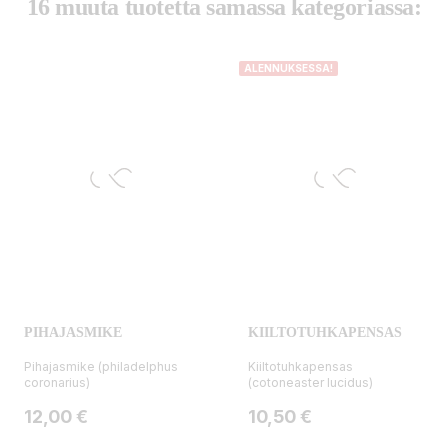
16 muuta tuotetta samassa kategoriassa:
ALENNUKSESSA!
PIHAJASMIKE
KIILTOTUHKAPENSAS
Pihajasmike (philadelphus
Kiiltotuhkapensas
coronarius)
(cotoneaster lucidus)
Hinta
Hinta
12,00 €
10,50 €