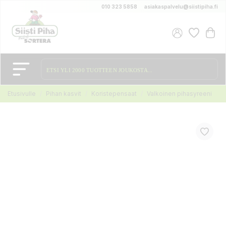
010 323 5858
asiakaspalvelu@siistipiha.fi
Etusivulle
Pihan kasvit
Koristepensaat
Valkoinen pihasyreeni