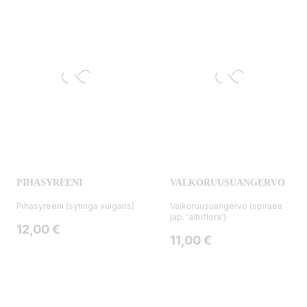
PIHASYREENI
VALKORUUSUANGERVO
Pihasyreeni (syringa vulgaris)
Valkoruusuangervo (spiraea
jap. 'albiflora')
Hinta
12,00 €
Hinta
11,00 €