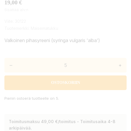
19,00 €
Sisältää alv:n
Viite:
30122
Tuotemerkki:
Maisematukku
Valkoinen pihasyreeni (syringa vulgaris 'alba')
–
+
OSTOSKORIIN
Pienin ostoerä tuotteelle on 5.
Toimitusmaksu 49,00 €/toimitus - Toimitusaika 4-8
arkipäivää.