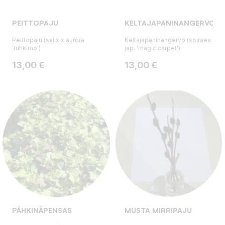
PEITTOPAJU
KELTAJAPANINANGERVO
Peittopaju (salix x aurora
Keltajapaninangervo (spiraea
'tuhkimo')
jap. 'magic carpet')
Hinta
Hinta
13,00 €
13,00 €
PÄHKINÄPENSAS
MUSTA MIRRIPAJU