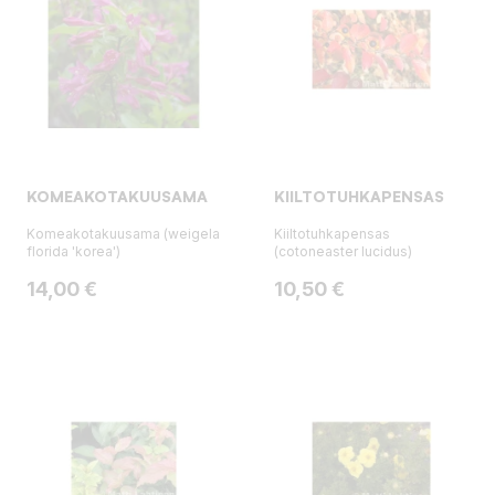
KOMEAKOTAKUUSAMA
KIILTOTUHKAPENSAS
Komeakotakuusama (weigela
Kiiltotuhkapensas
florida 'korea')
(cotoneaster lucidus)
Hinta
Hinta
14,00 €
10,50 €