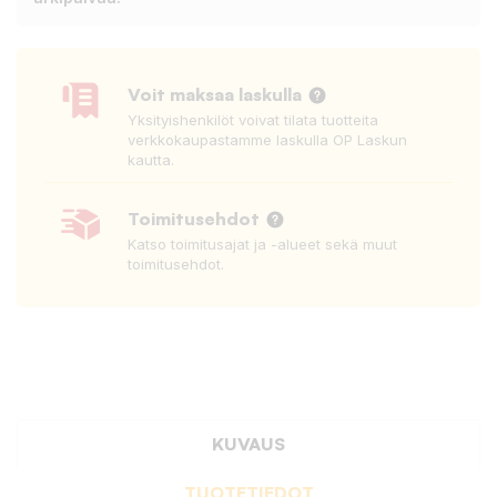
Voit maksaa laskulla
Yksityishenkilöt voivat tilata tuotteita
verkkokaupastamme laskulla OP Laskun
kautta.
Toimitusehdot
Katso toimitusajat ja -alueet sekä muut
toimitusehdot.
KUVAUS
TUOTETIEDOT