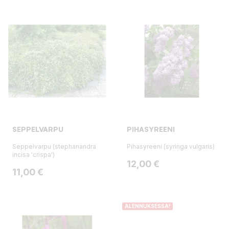
SEPPELVARPU
PIHASYREENI
Seppelvarpu (stephanandra
Pihasyreeni (syringa vulgaris)
incisa 'crispa')
Hinta
12,00 €
Hinta
11,00 €
ALENNUKSESSA!