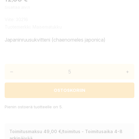
Sisältää alv:n
Viite:
30216
Tuotemerkki:
Maisematukku
Japaninruusukvitteni (chaenomeles japonica)
–
+
OSTOSKORIIN
Pienin ostoerä tuotteelle on 5.
Toimitusmaksu 49,00 €/toimitus - Toimitusaika 4-8
arkipäivää.