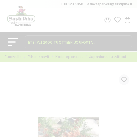
010 323 5858
asiakaspalvelu@siistipiha.fi
Etusivulle
Pihan kasvit
Koristepensaat
Japaninruusukvitteni