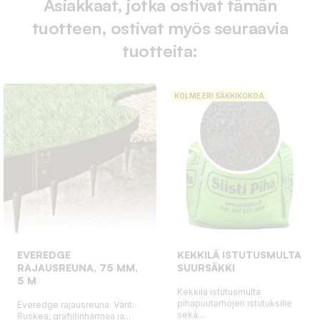
Asiakkaat, jotka ostivat tämän
tuotteen, ostivat myös seuraavia
tuotteita:
KOLME ERI SÄKKIKOKOA
EVEREDGE
KEKKILÄ ISTUTUSMULTA
RAJAUSREUNA, 75 MM,
SUURSÄKKI
5 M
Kekkilä istutusmulta
pihapuutarhojen istutuksille
Everedge rajausreuna. Värit:
sekä...
Ruskea, grafiitinharmaa ja...