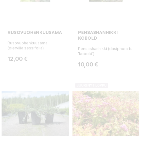
RUSOVUOHENKUUSAMA
PENSASHANHIKKI
KOBOLD
Rusovuohenkuusama
(diervilla sessifolia)
Pensashanhikki (dasiphora fr.
'kobold')
Hinta
12,00 €
Hinta
10,00 €
JUURI NYT LOPPU