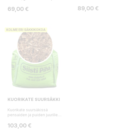
Hinta
89,00 €
Hinta
69,00 €
KOLME ERI SÄKKIKOKOA
KUORIKATE SUURSÄKKI
Kuorikate suursäkissä
pensaiden ja puiden juurille....
Hinta
103,00 €