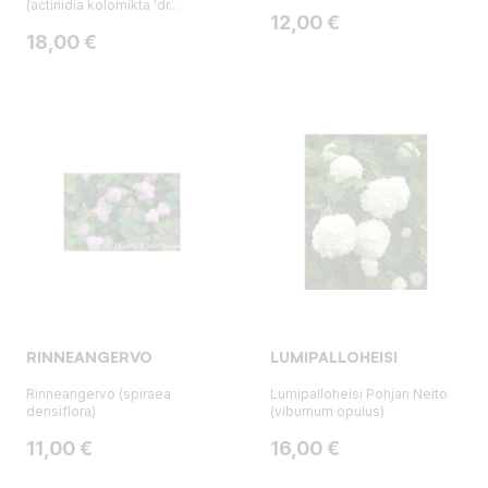
(actinidia kolomikta 'dr...
Hinta
12,00 €
Hinta
18,00 €
RINNEANGERVO
LUMIPALLOHEISI
Rinneangervo (spiraea
Lumipalloheisi Pohjan Neito
densiflora)
(viburnum opulus)
Hinta
Hinta
11,00 €
16,00 €