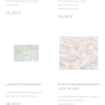
Pähkinäpensas (corylus
Musta Mirripaju. Salix
avellana)
gracilistyla var
melanostachys
Hinta
13,00 €
Hinta
14,00 €
LAMOHIETAKIRSIKKA
PURPPURAHEISIANGERVO
LADY IN RED
Lamohietakirsikka (prunus
pumila var. depressa)
Purppuraheisiangervo Lady in
Red (physocarpus
Hinta
14,00 €
opulifolius)