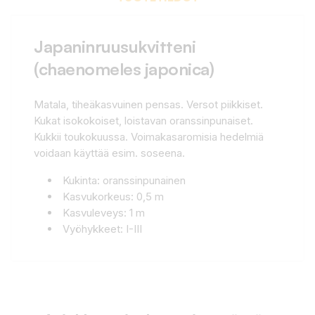
Japaninruusukvitteni
(chaenomeles japonica)
Matala, tiheäkasvuinen pensas. Versot piikkiset.
Kukat isokokoiset, loistavan oranssinpunaiset.
Kukkii toukokuussa. Voimakasaromisia hedelmiä
voidaan käyttää esim. soseena.
Kukinta: oranssinpunainen
Kasvukorkeus: 0,5 m
Kasvuleveys: 1 m
Vyöhykkeet: I-III