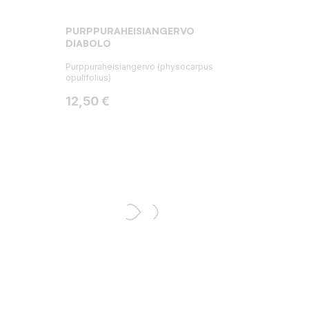
PURPPURAHEISIANGERVO
DIABOLO
Purppuraheisiangervo (physocarpus
opulifolius)
Hinta
12,50 €