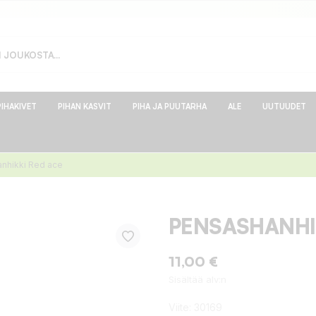
PIHAKIVET
PIHAN KASVIT
PIHA JA PUUTARHA
ALE
UUTUUDET
nhikki Red ace
PENSASHANHI
11,00 €
Sisältää alv:n
Viite:
30169