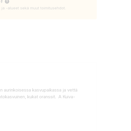
ot
t ja -alueet sekä muut toimitusehdot.
ten aurinkoisessa kasvupaikassa ja vettä
ntokasvuinen, kukat oranssit. A Kuiva-