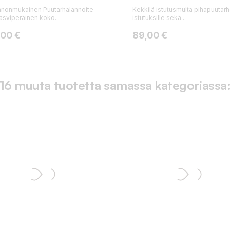
nonmukainen Puutarhalannoite
Kekkilä istutusmulta pihapuutar
asviperäinen koko...
istutuksille sekä...
ta
Hinta
,00 €
89,00 €
16 muuta tuotetta samassa kategoriassa