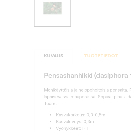
KUVAUS
TUOTETIEDOT
Pensashanhikki (dasiphora fr
Monikäyttöisiä ja helppohoitoisia pensaita. 
läpäisevässä maaperässä. Sopivat piha-aidan
Tuore.
Kasvukorkeus: 0,3-0,5m
Kasvuleveys: 0,3m
Vyöhykkeet: I-II