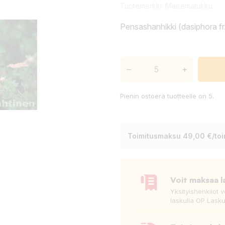
Tuotemerkki:
Maisematukku
Pensashanhikki (dasiphora fr.
–
+
Pienin ostoerä tuotteelle on 5.
Toimitusmaksu 49,00 €/toim
Voit maksaa l
Yksityishenkilöt 
laskulla OP Lasku