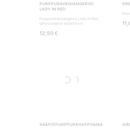
PURPPURAHEISIANGERVO
RI
LADY IN RED
Rinn
Purppuraheisiangervo Lady in Red
Hin
11,
(physocarpus opulifolius)
Hinta
12,50 €
KÄÄPIÖPURPPURAHAPPOMARJA
IDÄ