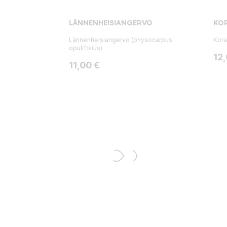
LÄNNENHEISIANGERVO
KO
Lännenheisiangervo (physocarpus
Kora
opulifolius)
Hin
12
Hinta
11,00 €