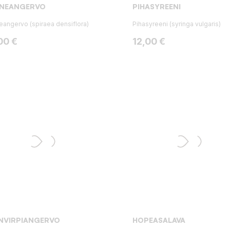
NNEANGERVO
PIHASYREENI
eangervo (spiraea densiflora)
Pihasyreeni (syringa vulgaris)
ta
Hinta
00 €
12,00 €
NVIRPIANGERVO
HOPEASALAVA