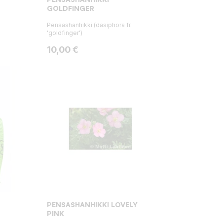
GOLDFINGER
Pensashanhikki (dasiphora fr.
'goldfinger')
Hinta
10,00 €
PENSASHANHIKKI LOVELY
PINK