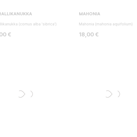
RALLIKANUKKA
MAHONIA
llikanukka (cornus alba 'sibrica')
Mahonia (mahonia aquifolium)
ta
Hinta
,00 €
18,00 €