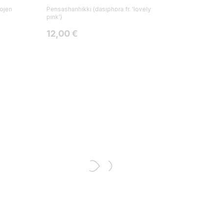
hojen
Pensashanhikki (dasiphora fr. 'lovely
pink')
Hinta
12,00 €
: