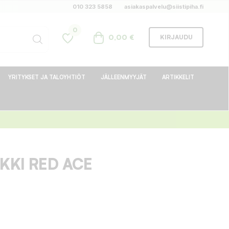
010 323 5858
asiakaspalvelu@siistipiha.fi
0
0,00 €
KIRJAUDU
YRITYKSET JA TALOYHTIÖT
JÄLLEENMYYJÄT
ARTIKKELIT
KKI RED ACE