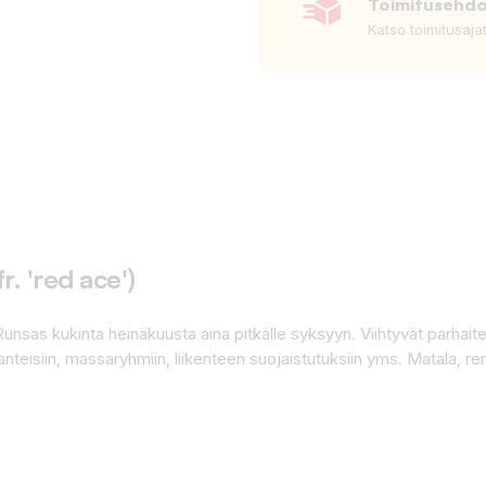
Toimitusehd
Katso toimitusaja
. 'red ace')
Runsas kukinta heinäkuusta aina pitkälle syksyyn. Viihtyvät parhai
teisiin, massaryhmiin, liikenteen suojaistutuksiin yms. Matala, re