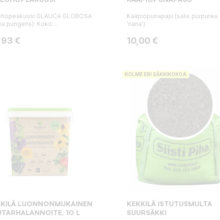
lohopeakuusi GLAUCA GLOBOSA
Kääpiöpunapaju (salix purpurea
ea pungens). Koko:...
'nana')
ta
Hinta
,93 €
10,00 €
KOLME ERI SÄKKIKOKOA
KKILÄ LUONNONMUKAINEN
KEKKILÄ ISTUTUSMULTA
TARHALANNOITE, 10 L
SUURSÄKKI