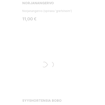
NORJANANGERVO
Norjanangervo (spiraea 'grefsheim')
Hinta
11,00 €
SYYSHORTENSIA BOBO