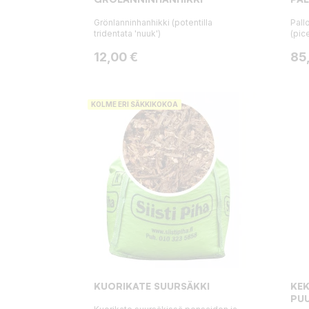
Grönlanninhanhikki (potentilla
Pal
tridentata 'nuuk')
(pic
Hinta
Hin
12,00 €
85
KOLME ERI SÄKKIKOKOA
KUORIKATE SUURSÄKKI
KE
PUU