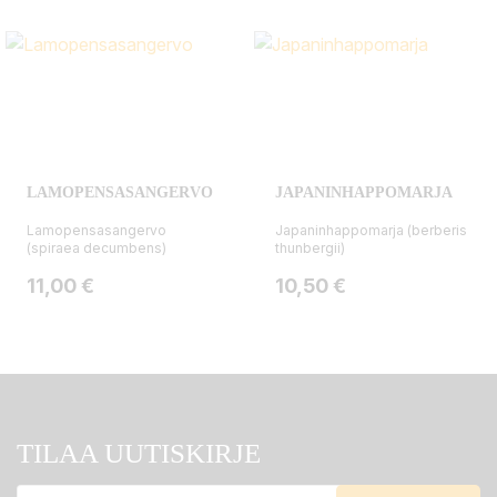
LAMOPENSASANGERVO
JAPANINHAPPOMARJA
Lamopensasangervo
Japaninhappomarja (berberis
(spiraea decumbens)
thunbergii)
Hinta
Hinta
11,00 €
10,50 €
TILAA UUTISKIRJE