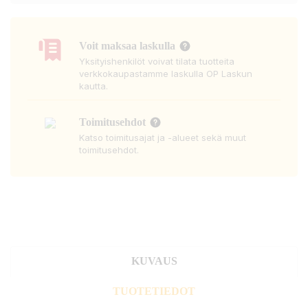
Voit maksaa laskulla
Yksityishenkilöt voivat tilata tuotteita
verkkokaupastamme laskulla OP Laskun
kautta.
Toimitusehdot
Katso toimitusajat ja -alueet sekä muut
toimitusehdot.
KUVAUS
TUOTETIEDOT