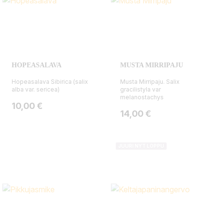
HOPEASALAVA
MUSTA MIRRIPAJU
Hopeasalava Sibirica (salix
Musta Mirripaju. Salix
alba var. sericea)
gracilistyla var
melanostachys
Hinta
10,00 €
Hinta
14,00 €
JUURI NYT LOPPU