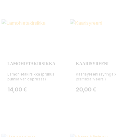
LAMOHIETAKIRSIKKA
KAARISYREENI
Lamohietakirsikka (prunus
Kaarisyreeni (syringa x
pumila var. depressa)
josiflexa 'veera')
Hinta
Hinta
14,00 €
20,00 €