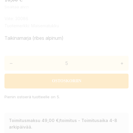
Sisältää alv:n
Viite:
30086
Tuotemerkki:
Maisematukku
Taikinamarja (ribes alpinum)
–
+
OSTOSKORIIN
Pienin ostoerä tuotteelle on 5.
Toimitusmaksu 49,00 €/toimitus - Toimitusaika 4-8
arkipäivää.