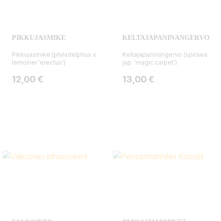
PIKKUJASMIKE
KELTAJAPANINANGERVO
Pikkujasmike (philadelphus x
Keltajapaninangervo (spiraea
lemoinei 'erectus')
jap. 'magic carpet')
Hinta
Hinta
12,00 €
13,00 €