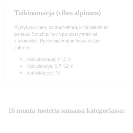
Taikinamarja (ribes alpinum)
Pystykasvuinen, tummanvihreä, kiiltävälehtinen
pensas. Soveltuu hyvin pensasryhmiin tai
aitakasviksi. Hyvin vaatimaton kasvupaikan
suhteen.
Kasvukorkeus: 1-1,5 m
Kasvuleveys: 0,7-1,2 m
Vyöhykkeet: I-VI
16 muuta tuotetta samassa kategoriassa: