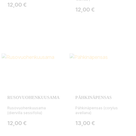
Hinta
12,00 €
Hinta
12,00 €
RUSOVUOHENKUUSAMA
PÄHKINÄPENSAS
Rusovuohenkuusama
Pähkinäpensas (corylus
(diervilla sessifolia)
avellana)
Hinta
Hinta
12,00 €
13,00 €