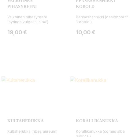
VALKOINEN
PENSASHANHIKKI
PIHASYREENI
KOBOLD
Valkoinen pihasyreeni
Pensashanhikki (dasiphora fr.
(syringa vulgaris 'alba')
'kobold')
Hinta
Hinta
19,00 €
10,00 €
KULTAHERUKKA
KORALLIKANUKKA
Kultaherukka (ribes aureum)
Korallikanukka (cornus alba
'sibrica')