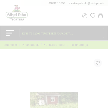
010 323 5858
asiakaspalvelu@siistipiha.fi
Etusivulle
Pihan kasvit
Koristepensaat
Taikinamarja