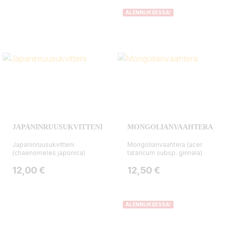
ALENNUKSESSA!
JAPANINRUUSUKVITTENI
MONGOLIANVAAHTERA
Japaninruusukvitteni
Mongolianvaahtera (acer
(chaenomeles japonica)
tataricum subsp. ginnala)
Hinta
Hinta
12,00 €
12,50 €
ALENNUKSESSA!