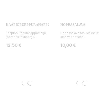
KÄÄPIÖPURPPURAHAPPOMARJA
HOPEASALAVA
Kääpiöpurppurahappomarja
Hopeasalava Sibirica (salix
(berberis thunbergii...
alba var. sericea)
Hinta
Hinta
12,50 €
10,00 €