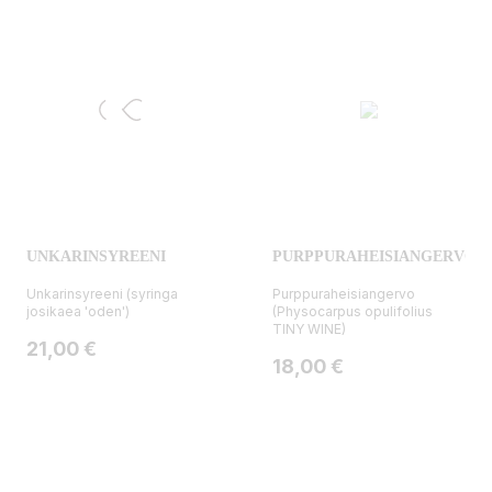
UNKARINSYREENI
PURPPURAHEISIANGERVO
Unkarinsyreeni (syringa
Purppuraheisiangervo
josikaea 'oden')
(Physocarpus opulifolius
TINY WINE)
Hinta
21,00 €
Hinta
18,00 €