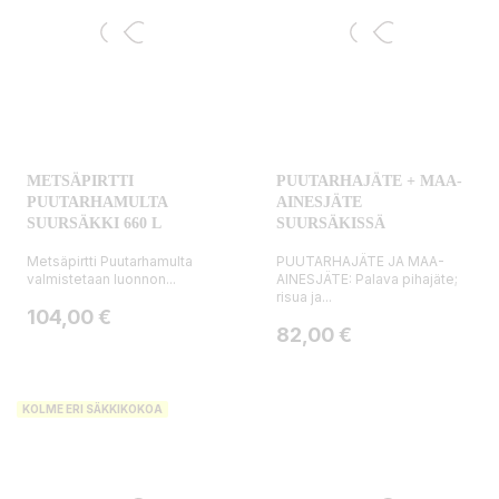
METSÄPIRTTI
PUUTARHAJÄTE + MAA-
PUUTARHAMULTA
AINESJÄTE
SUURSÄKKI 660 L
SUURSÄKISSÄ
Metsäpirtti Puutarhamulta
PUUTARHAJÄTE JA MAA-
valmistetaan luonnon...
AINESJÄTE: Palava pihajäte;
risua ja...
Hinta
104,00 €
Hinta
82,00 €
KOLME ERI SÄKKIKOKOA