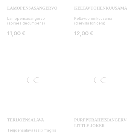
LAMOPENSASANGERVO
KELTAVUOHENKUUSAMA
Lamopensasangervo
Keltavuohenkuusama
(spiraea decumbens)
(diervilla lonicera)
Hinta
Hinta
11,00 €
12,00 €
TERIJOENSALAVA
PURPPURAHEISIANGERVO
LITTLE JOKER
Terijoensalava (salix fragilis