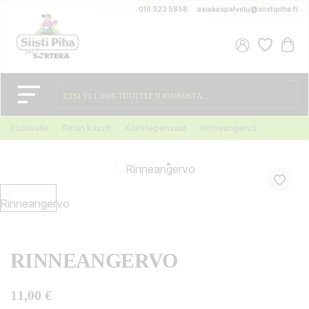
010 323 5858
asiakaspalvelu@siistipiha.fi
Etusivulle
Pihan kasvit
Koristepensaat
Rinneangervo
RINNEANGERVO
11,00 €