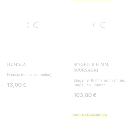
HUMALA
SINGELI 8-16 MM,
SUURSÄKKI
Humala (humulus lupulus)
Singeli 8-16 mm monivärinen.
Hinta
13,00 €
Singeli on luonnon...
Hinta
103,00 €
USEITA SÄKKIKOKOJA