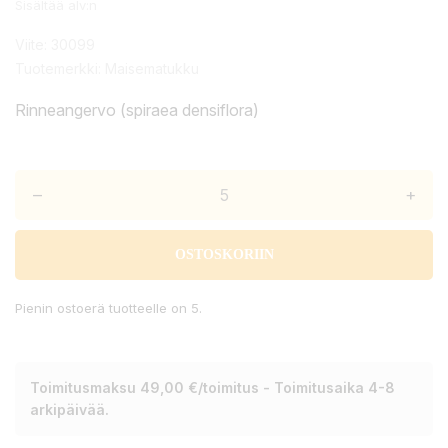
Sisältää alv:n
Viite:
30099
Tuotemerkki:
Maisematukku
Rinneangervo (spiraea densiflora)
–
+
OSTOSKORIIN
Pienin ostoerä tuotteelle on 5.
Toimitusmaksu 49,00 €/toimitus - Toimitusaika 4-8
arkipäivää.