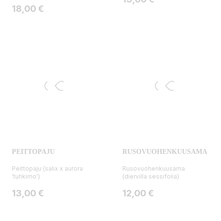
Hinta
18,00 €
PEITTOPAJU
RUSOVUOHENKUUSAMA
Peittopaju (salix x aurora
Rusovuohenkuusama
'tuhkimo')
(diervilla sessifolia)
Hinta
Hinta
13,00 €
12,00 €