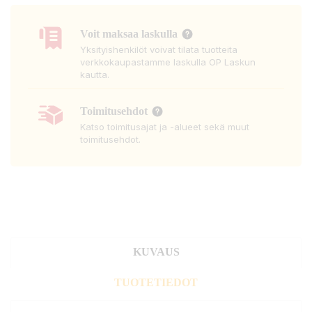
Voit maksaa laskulla
Yksityishenkilöt voivat tilata tuotteita
verkkokaupastamme laskulla OP Laskun
kautta.
Toimitusehdot
Katso toimitusajat ja -alueet sekä muut
toimitusehdot.
KUVAUS
TUOTETIEDOT