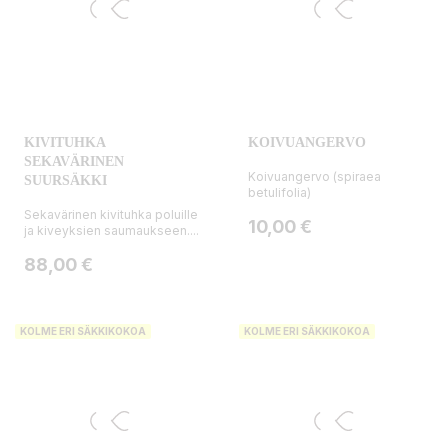
KIVITUHKA
KOIVUANGERVO
SEKAVÄRINEN
Koivuangervo (spiraea
SUURSÄKKI
betulifolia)
Sekavärinen kivituhka poluille
Hinta
10,00 €
ja kiveyksien saumaukseen....
Hinta
88,00 €
KOLME ERI SÄKKIKOKOA
KOLME ERI SÄKKIKOKOA