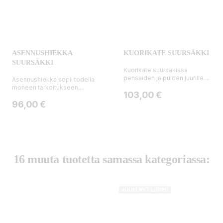
ASENNUSHIEKKA
KUORIKATE SUURSÄKKI
SUURSÄKKI
Kuorikate suursäkissä
pensaiden ja puiden juurille....
Asennushiekka sopii todella
moneen tarkoitukseen,...
Hinta
103,00 €
Hinta
96,00 €
16 muuta tuotetta samassa kategoriassa:
JUURI NYT LOPPU