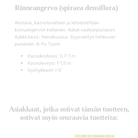
Rinneangervo (spiraea densiflora)
Kestävä, kasvutavaltaan ja lehvästöltään
koivuangervon kaltainen. Kukat vaaleanpunaiset.
Kukkii kesä- heinäkuussa. Syysväritys hehkuvan
punainen. A-Pv Tuore
Kasvukorkeus: 0,7-1 m
Kasvuleveys: 1-1,5 m
Vyöhykkeet: I-V
Asiakkaat, jotka ostivat tämän tuotteen,
ostivat myös seuraavia tuotteita:
KOLME ERI SÄKKIKOKOA