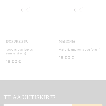
ISOPUKSIPUU
MAHONIA
Isopuksipuu (buxus
Mahonia (mahonia aquifolium)
sempervirens)
Hinta
18,00 €
Hinta
18,00 €
TILAA UUTISKIRJE