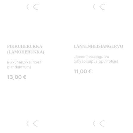
PIKKUHERUKKA
LÄNNENHEISIANGERVO
(LAMOHERUKKA)
Lännenheisiangervo
(physocarpus opulifolius)
Pikkuherukka (ribes
glandulosum)
Hinta
11,00 €
Hinta
13,00 €