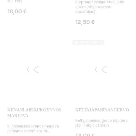
'bullata')
Purppuraheisiangervo Little
Joker (physocarpus
Hinta
10,00 €
opulifolius)
Hinta
12,50 €
JUURI NYT LOPPU
KIINANLAIKKUKÖYNNÖS
KELTAJAPANINANGERVO
MARJOVA
Keltajapaninangervo (spiraea
jap. 'magic carpet')
Kiinanlaikkuköynnös marjova
(actinidia kolomikta 'dr...
Hinta
13,00 €