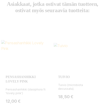
Asiakkaat, jotka ostivat tämän tuotteen,
ostivat myös seuraavia tuotteita:
PENSASHANHIKKI
TUIVIO
LOVELY PINK
Tuivio (microbiota
decussata).
Pensashanhikki (dasiphora fr.
'lovely pink')
Hinta
18,50 €
Hinta
12,00 €