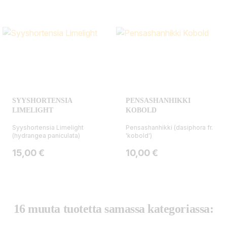
SYYSHORTENSIA
PENSASHANHIKKI
LIMELIGHT
KOBOLD
Syyshortensia Limelight
Pensashanhikki (dasiphora fr.
(hydrangea paniculata)
'kobold')
Hinta
Hinta
15,00 €
10,00 €
16 muuta tuotetta samassa kategoriassa: