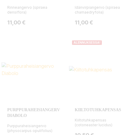
Rinneangervo (spiraea
Idänvirpiangervo (spiraea
densiflora)
chamaedryfolia)
Hinta
Hinta
11,00 €
11,00 €
ALENNUKSESSA!
PURPPURAHEISIANGERVO
KIILTOTUHKAPENSAS
DIABOLO
Kiiltotuhkapensas
(cotoneaster lucidus)
Purppuraheisiangervo
(physocarpus opulifolius)
Hinta