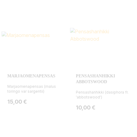
MARJAOMENAPENSAS
PENSASHANHIKKI
ABBOTSWOOD
Marjaomenapensas (malus
toringo var sargentii)
Pensashanhikki (dasiphora fr.
'abbotswood')
Hinta
15,00 €
Hinta
10,00 €