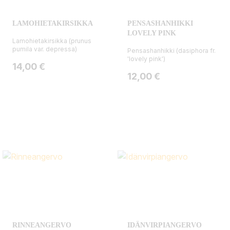
LAMOHIETAKIRSIKKA
PENSASHANHIKKI
LOVELY PINK
Lamohietakirsikka (prunus
pumila var. depressa)
Pensashanhikki (dasiphora fr.
'lovely pink')
Hinta
14,00 €
Hinta
12,00 €
RINNEANGERVO
IDÄNVIRPIANGERVO