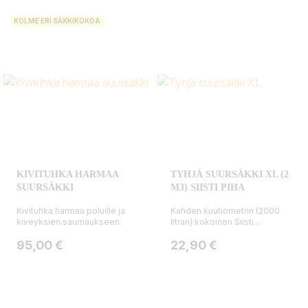
KOLME ERI SÄKKIKOKOA
KIVITUHKA HARMAA
TYHJÄ SUURSÄKKI XL (2
SUURSÄKKI
M3) SIISTI PIHA
Kivituhka harmaa poluille ja
Kahden kuutiometrin (2000
kiveyksien saumaukseen.
litran) kokoinen Siisti...
Hinta
Hinta
95,00 €
22,90 €