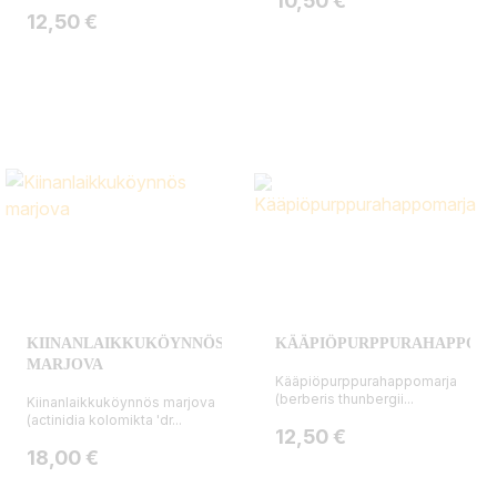
10,50 €
Hinta
12,50 €
KIINANLAIKKUKÖYNNÖS
KÄÄPIÖPURPPURAHAPPOM
MARJOVA
Kääpiöpurppurahappomarja
(berberis thunbergii...
Kiinanlaikkuköynnös marjova
(actinidia kolomikta 'dr...
Hinta
12,50 €
Hinta
18,00 €