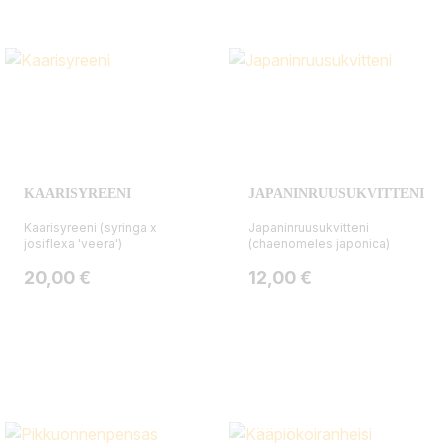
KAARISYREENI
JAPANINRUUSUKVITTENI
Kaarisyreeni (syringa x
Japaninruusukvitteni
josiflexa 'veera')
(chaenomeles japonica)
Hinta
Hinta
20,00 €
12,00 €