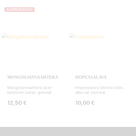
ALENNUKSESSA!
MONGOLIANVAAHTERA
HOPEASALAVA
Mongolianvaahtera (acer
Hopeasalava Sibirica (salix
tataricum subsp. ginnala)
alba var. sericea)
Hinta
Hinta
12,50 €
10,00 €