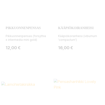
PIKKUONNENPENSAS
KÄÄPIÖKOIRANHEISI
Pikkuonnenpensas (forsythia
Kääpiökoiranheisi (viburnum
x intermedia mini gold)
'compactum')
Hinta
Hinta
12,00 €
16,00 €