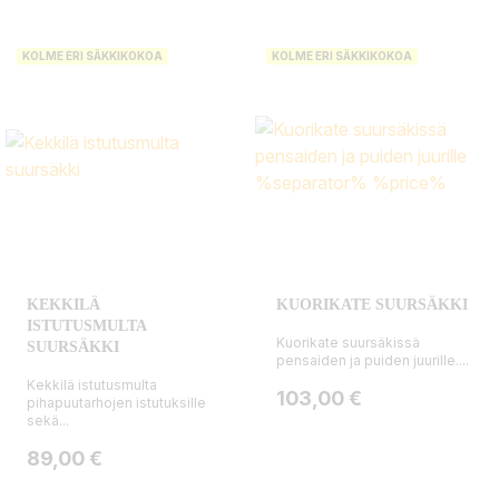
KOLME ERI SÄKKIKOKOA
KOLME ERI SÄKKIKOKOA
KEKKILÄ
KUORIKATE SUURSÄKKI
ISTUTUSMULTA
Kuorikate suursäkissä
SUURSÄKKI
pensaiden ja puiden juurille....
Kekkilä istutusmulta
Hinta
103,00 €
pihapuutarhojen istutuksille
sekä...
Hinta
89,00 €