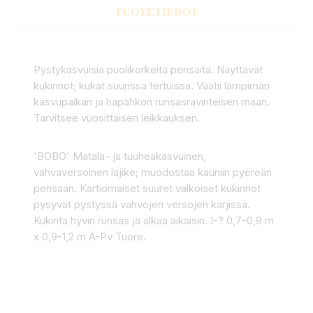
TUOTETIEDOT
Pystykasvuisia puolikorkeita pensaita. Näyttävät
kukinnot; kukat suurissa tertuissa. Vaatii lämpimän
kasvupaikan ja hapahkon runsasravinteisen maan.
Tarvitsee vuosittaisen leikkauksen.
'BOBO' Matala- ja tuuheakasvuinen,
vahvaversoinen lajike; muodostaa kauniin pyöreän
pensaan. Kartiomaiset suuret valkoiset kukinnot
pysyvät pystyssä vahvojen versojen kärjissä.
Kukinta hyvin runsas ja alkaa aikaisin. I-? 0,7-0,9 m
x 0,9-1,2 m A-Pv Tuore.