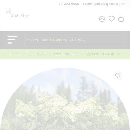
010 323 5858
asiakaspalvelu@siistipiha.fi
Etusivulle
Pihan kasvit
Koristepensaat
Syyshortensia Bobo