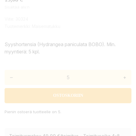
Sisältää alv:n
Viite:
30324
Tuotemerkki:
Maisematukku
Syyshortensia (Hydrangea paniculata BOBO). Min.
myyntierä: 5 kpl.
–
+
OSTOSKORIIN
Pienin ostoerä tuotteelle on 5.
Toimitusmaksu 49,00 €/toimitus - Toimitusaika 4-8