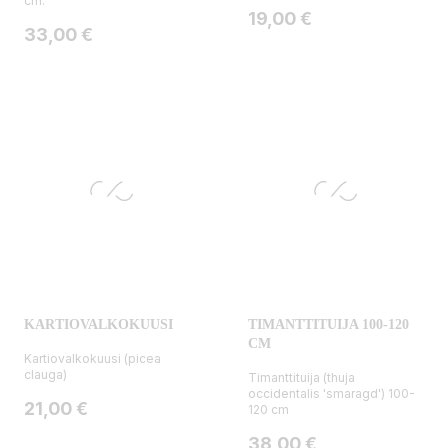
cm.
Hinta
19,00 €
Hinta
33,00 €
KARTIOVALKOKUUSI
TIMANTTITUIJA 100-120
CM
Kartiovalkokuusi (picea
clauga)
Timanttituija (thuja
occidentalis 'smaragd') 100-
Hinta
21,00 €
120 cm
Hinta
38,00 €