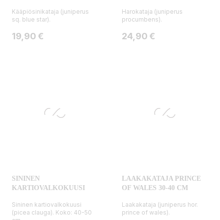
Kääpiösinikataja (juniperus
Harokataja (juniperus
sq. blue star).
procumbens).
Hinta
Hinta
19,90 €
24,90 €
SININEN
LAAKAKATAJA PRINCE
KARTIOVALKOKUUSI
OF WALES 30-40 CM
Sininen kartiovalkokuusi
Laakakataja (juniperus hor.
(picea clauga). Koko: 40-50
prince of wales).