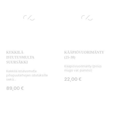
KEKKILÄ
KÄÄPIÖVUORIMÄNTY
ISTUTUSMULTA
(25-30)
SUURSÄKKI
Kääpiövuorimänty (pinus
mugo var. pumilio)
Kekkilä istutusmulta
pihapuutarhojen istutuksille
Hinta
22,00 €
sekä...
Hinta
89,00 €