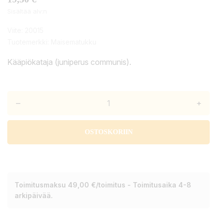
Sisältää alv:n
Viite:
20015
Tuotemerkki:
Maisematukku
Kääpiökataja (juniperus communis).
–
+
OSTOSKORIIN
Toimitusmaksu 49,00 €/toimitus - Toimitusaika 4-8
arkipäivää.