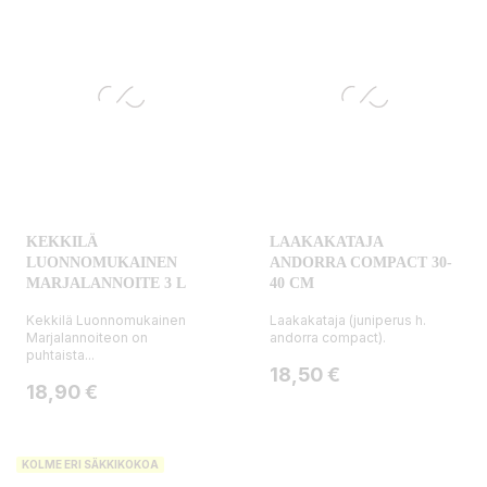
KEKKILÄ
LAAKAKATAJA
LUONNOMUKAINEN
ANDORRA COMPACT 30-
MARJALANNOITE 3 L
40 CM
Kekkilä Luonnomukainen
Laakakataja (juniperus h.
Marjalannoiteon on
andorra compact).
puhtaista...
Hinta
18,50 €
Hinta
18,90 €
KOLME ERI SÄKKIKOKOA