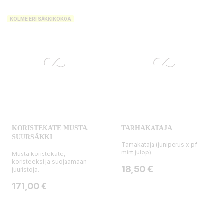
KOLME ERI SÄKKIKOKOA
KORISTEKATE MUSTA,
TARHAKATAJA
SUURSÄKKI
Tarhakataja (juniperus x pf.
mint julep).
Musta koristekate,
koristeeksi ja suojaamaan
Hinta
18,50 €
juuristoja.
Hinta
171,00 €