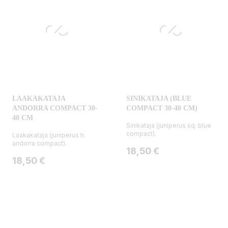
LAAKAKATAJA
SINIKATAJA (BLUE
ANDORRA COMPACT 30-
COMPACT 30-40 CM)
40 CM
Sinikataja (juniperus sq. blue
compact).
Laakakataja (juniperus h.
andorra compact).
Hinta
18,50 €
Hinta
18,50 €