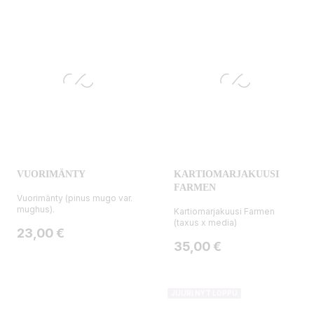
VUORIMÄNTY
KARTIOMARJAKUUSI
FARMEN
Vuorimänty (pinus mugo var.
mughus).
Kartiomarjakuusi Farmen
(taxus x media)
Hinta
23,00 €
Hinta
35,00 €
JUURI NYT LOPPU