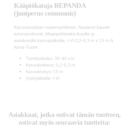
Kääpiökataja REPANDA
(juniperus communis)
Kasvutavaltaan maanmyötäinen. Neulaset kauniin
tummanvihreät. Maanpeitteeksi kuiville ja
aurinkoisille kasvupaikoille. I-VI 0,2-0,3 m x 1,5 m A
Kuiva-Tuore
Toimituskoko: 30-40 cm
Kasvukorkeus: 0,2-0,3 m
Kasvuleveys: 1,5 m
Vyöhykkeille: I-VI
Asiakkaat, jotka ostivat tämän tuotteen,
ostivat myös seuraavia tuotteita: