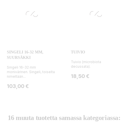
SINGELI 16-32 MM,
TUIVIO
SUURSÄKKI
Tuivio (microbiota
decussata).
Singeli 16-32 mm
monivärinen. Singeli, toiselta
Hinta
18,50 €
nimeltään...
Hinta
103,00 €
16 muuta tuotetta samassa kategoriassa: