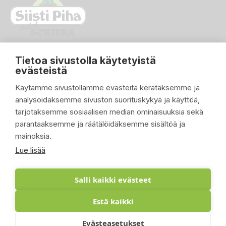
Tietoa sivustolla käytetyistä
evästeistä
Käytämme sivustollamme evästeitä kerätäksemme ja
analysoidaksemme sivuston suorituskykyä ja käyttöä,
PIKALINKIT

tarjotaksemme sosiaalisen median ominaisuuksia sekä
parantaaksemme ja räätälöidäksemme sisältöä ja
TUOTTEET

mainoksia.
YRITYKSEMME

Lue lisää
ASIAKASTILI

Salli kaikki evästeet
Estä kaikki
© 2026 - Suomen Siisti Piha Oy - Toteutus:
Evästeasetukset