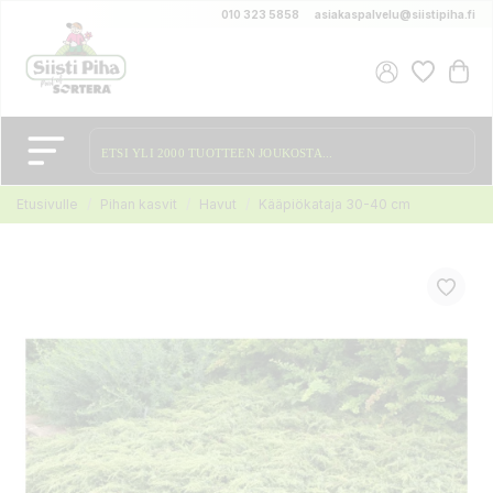
010 323 5858
asiakaspalvelu@siistipiha.fi
Etusivulle
Pihan kasvit
Havut
Kääpiökataja 30-40 cm