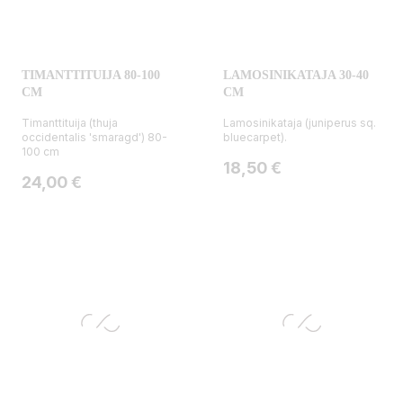
TIMANTTITUIJA 80-100
LAMOSINIKATAJA 30-40
CM
CM
Timanttituija (thuja
Lamosinikataja (juniperus sq.
occidentalis 'smaragd') 80-
bluecarpet).
100 cm
Hinta
18,50 €
Hinta
24,00 €