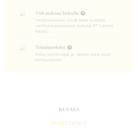
Voit maksaa laskulla
Yksityishenkilöt voivat tilata tuotteita
verkkokaupastamme laskulla OP Laskun
kautta.
Toimitusehdot
Katso toimitusajat ja -alueet sekä muut
toimitusehdot.
KUVAUS
TUOTETIEDOT