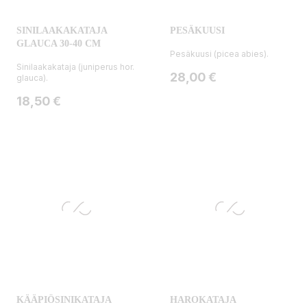
SINILAAKAKATAJA
PESÄKUUSI
GLAUCA 30-40 CM
Pesäkuusi (picea abies).
Sinilaakakataja (juniperus hor.
Hinta
28,00 €
glauca).
Hinta
18,50 €
KÄÄPIÖSINIKATAJA
HAROKATAJA