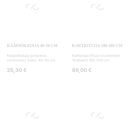
KÄÄPIÖKATAJA 40-50 CM
KARTIOTUIJA 180-200 CM
Kääpiökataja (juniperus
Kartiotuija (thuja occidentalis
communis). Koko: 40-50 cm.
'brabant') 180-200 cm
Hinta
Hinta
25,30 €
89,00 €