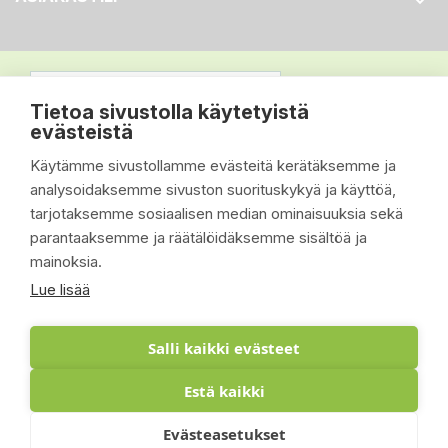

Tietoa sivustolla käytetyistä
evästeistä
Käytämme sivustollamme evästeitä kerätäksemme ja
analysoidaksemme sivuston suorituskykyä ja käyttöä,
tarjotaksemme sosiaalisen median ominaisuuksia sekä
parantaaksemme ja räätälöidäksemme sisältöä ja
mainoksia.
Lue lisää
Salli kaikki evästeet
Estä kaikki
© 2026 - Suomen Siisti Piha Oy - Toteutus:
Evästeasetukset