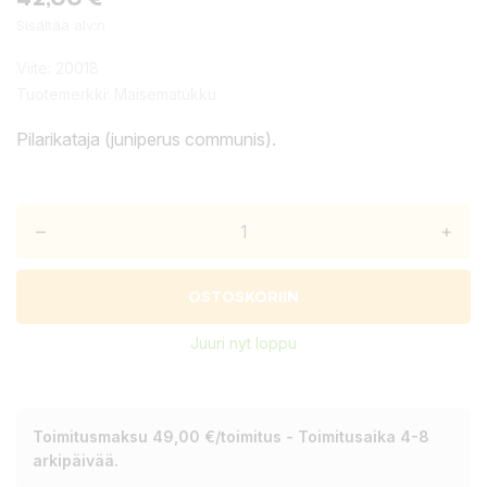
Sisältää alv:n
Viite:
20018
Tuotemerkki:
Maisematukku
Pilarikataja (juniperus communis).
–
+
OSTOSKORIIN
Juuri nyt loppu
Toimitusmaksu 49,00 €/toimitus - Toimitusaika 4-8
arkipäivää.