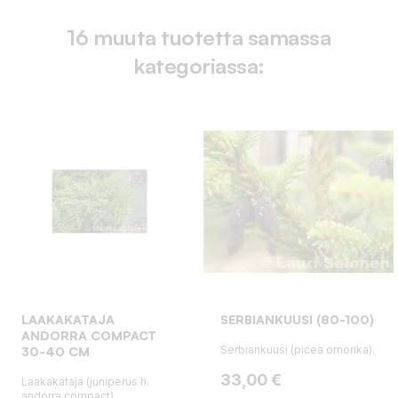
16 muuta tuotetta samassa
kategoriassa:
LAAKAKATAJA
SERBIANKUUSI (80-100)
ANDORRA COMPACT
Serbiankuusi (picea omorika).
30-40 CM
Hinta
33,00 €
Laakakataja (juniperus h.
andorra compact).