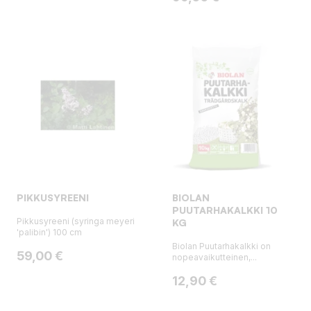
PIKKUSYREENI
BIOLAN
PUUTARHAKALKKI 10
Pikkusyreeni (syringa meyeri
KG
'palibin') 100 cm
Biolan Puutarhakalkki on
Hinta
59,00 €
nopeavaikutteinen,...
Hinta
12,90 €