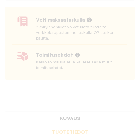
Voit maksaa laskulla
Yksityishenkilöt voivat tilata tuotteita
verkkokaupastamme laskulla OP Laskun
kautta.
Toimitusehdot
Katso toimitusajat ja -alueet sekä muut
toimitusehdot.
KUVAUS
TUOTETIEDOT