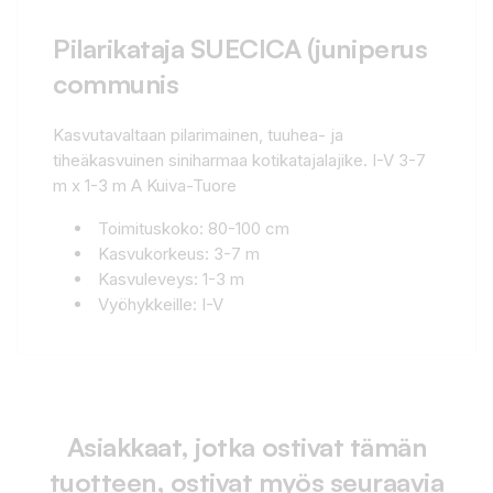
Pilarikataja SUECICA (juniperus
communis
Kasvutavaltaan pilarimainen, tuuhea- ja
tiheäkasvuinen siniharmaa kotikatajalajike. I-V 3-7
m x 1-3 m A Kuiva-Tuore
Toimituskoko: 80-100 cm
Kasvukorkeus: 3-7 m
Kasvuleveys: 1-3 m
Vyöhykkeille: I-V
Asiakkaat, jotka ostivat tämän
tuotteen, ostivat myös seuraavia