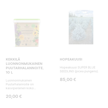
KEKKILÄ
HOPEAKUUSI
LUONNONMUKAINEN
Hopeakuusi SUPER BLUE
PUUTARHALANNOITE,
SEEDLING (picea pungens).
10 L
Hinta
85,00 €
Luonnonmukainen
Puutarhalannoite on
kasviperäinen koko...
Hinta
20,00 €