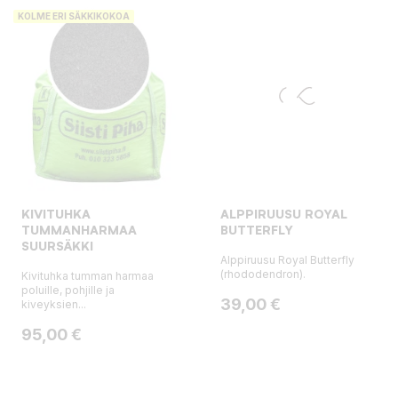
KOLME ERI SÄKKIKOKOA
KIVITUHKA
ALPPIRUUSU ROYAL
TUMMANHARMAA
BUTTERFLY
SUURSÄKKI
Alppiruusu Royal Butterfly
(rhododendron).
Kivituhka tumman harmaa
poluille, pohjille ja
Hinta
39,00 €
kiveyksien...
Hinta
95,00 €