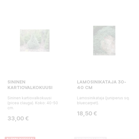
SININEN
LAMOSINIKATAJA 30-
KARTIOVALKOKUUSI
40 CM
Sininen kartiovalkokuusi
Lamosinikataja (juniperus sq.
(picea clauga). Koko: 40-50
bluecarpet).
cm.
Hinta
18,50 €
Hinta
33,00 €
ALENNUKSESSA!
JUURI NYT LOPPU