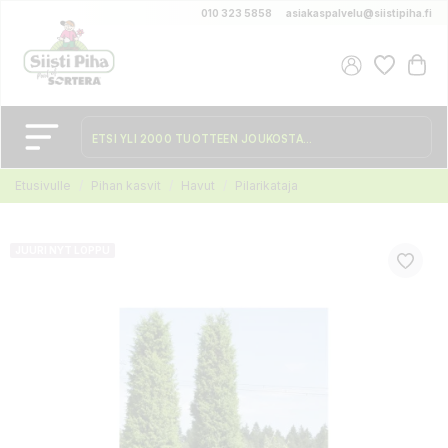
010 323 5858
asiakaspalvelu@siistipiha.fi
Etusivulle
Pihan kasvit
Havut
Pilarikataja
JUURI NYT LOPPU