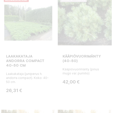
LAAKAKATAJA
KÄÄPIÖVUORIMÄNTY
ANDORRA COMPACT
(40-50)
40-50 CM
Kääpiövuorimänty (pinus
mugo var. pumilio)
Laakakataja (juniperus h.
andorra compact). Koko: 40-
Hinta
42,00 €
50 cm.
Hinta
26,31 €