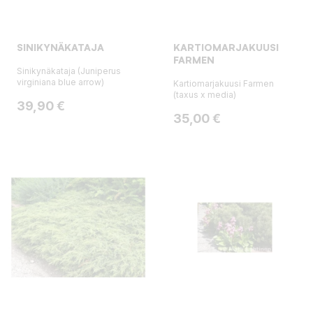
SINIKYNÄKATAJA
KARTIOMARJAKUUSI
FARMEN
Sinikynäkataja (Juniperus
virginiana blue arrow)
Kartiomarjakuusi Farmen
(taxus x media)
Hinta
39,90 €
Hinta
35,00 €