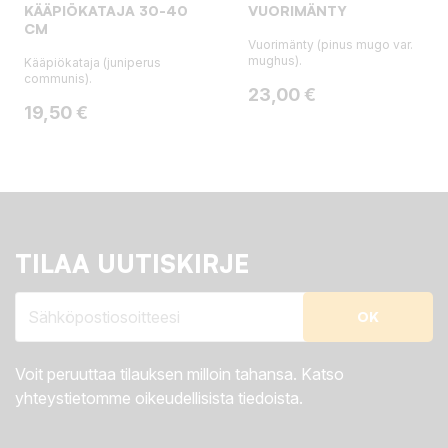
KÄÄPIÖKATAJA 30-40
VUORIMÄNTY
CM
Vuorimänty (pinus mugo var.
mughus).
Kääpiökataja (juniperus
communis).
Hinta
23,00 €
Hinta
19,50 €
TILAA UUTISKIRJE
Voit peruuttaa tilauksen milloin tahansa. Katso
yhteystietomme oikeudellisista tiedoista.