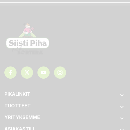
PIKALINKIT

TUOTTEET

YRITYKSEMME

ASIAKASTILI