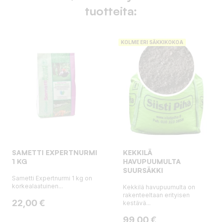
tuotteita:
KOLME ERI SÄKKIKOKOA
SAMETTI EXPERTNURMI
KEKKILÄ
1 KG
HAVUPUUMULTA
SUURSÄKKI
Sametti Expertnurmi 1 kg on
korkealaatuinen...
Kekkilä havupuumulta on
rakenteeltaan erityisen
Hinta
22,00 €
kestävä...
Hinta
99,00 €