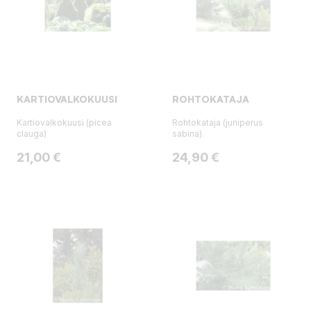
KARTIOVALKOKUUSI
ROHTOKATAJA
Kartiovalkokuusi (picea
Rohtokataja (juniperus
clauga)
sabina).
Hinta
Hinta
21,00 €
24,90 €