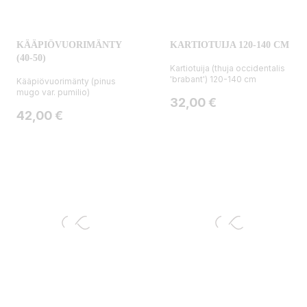
KÄÄPIÖVUORIMÄNTY
KARTIOTUIJA 120-140 CM
(40-50)
Kartiotuija (thuja occidentalis
'brabant') 120-140 cm
Kääpiövuorimänty (pinus
mugo var. pumilio)
Hinta
32,00 €
Hinta
42,00 €