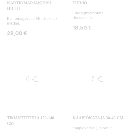
KARTIOMARJAKUUSI
TUIVIO
HILLII
Tuivio (microbiota
decussata).
Kartiomarjakuusi Hillii (taxus x
media).
Hinta
18,50 €
Hinta
28,00 €
TIMANTTITUIJA 120-140
KÄÄPIÖKATAJA 30-40 CM
CM
Kääpiökataja (juniperus