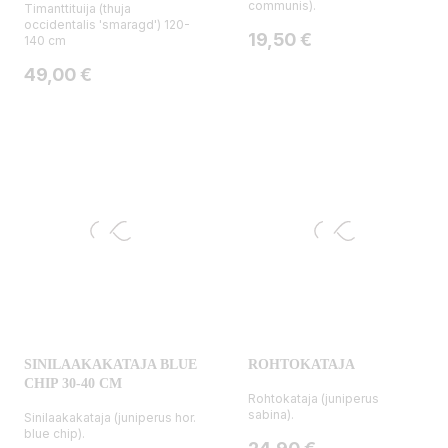
communis).
Timanttituija (thuja
occidentalis 'smaragd') 120-
Hinta
19,50 €
140 cm
Hinta
49,00 €
SINILAAKAKATAJA BLUE
ROHTOKATAJA
CHIP 30-40 CM
Rohtokataja (juniperus
sabina).
Sinilaakakataja (juniperus hor.
blue chip).
Hinta