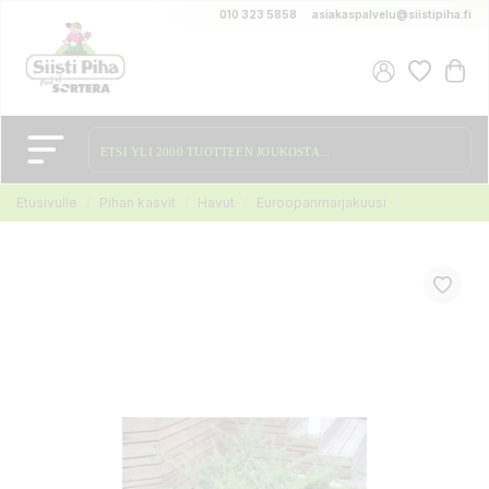
010 323 5858
asiakaspalvelu@siistipiha.fi
Etusivulle
Pihan kasvit
Havut
Euroopanmarjakuusi