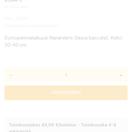
Sisältää alv:n
Viite:
20066
Tuotemerkki:
Maisematukku
Euroopanmarjakuusi Repandens (taxus baccata). Koko:
30-40 cm.
–
+
OSTOSKORIIN
Toimitusmaksu 49,00 €/toimitus - Toimitusaika 4-8
arkipäivää.