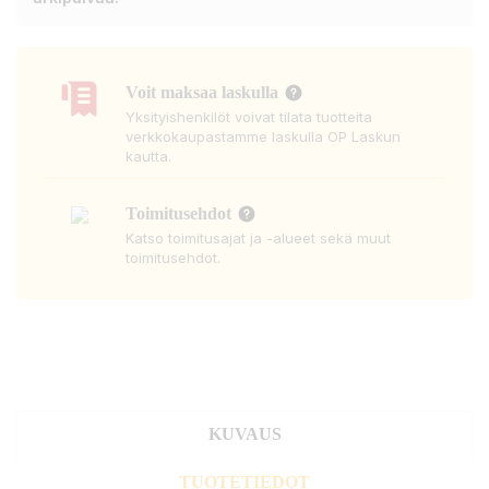
Voit maksaa laskulla
Yksityishenkilöt voivat tilata tuotteita
verkkokaupastamme laskulla OP Laskun
kautta.
Toimitusehdot
Katso toimitusajat ja -alueet sekä muut
toimitusehdot.
KUVAUS
TUOTETIEDOT