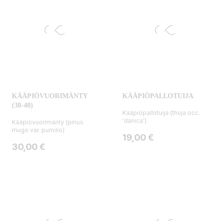
KÄÄPIÖVUORIMÄNTY
KÄÄPIÖPALLOTUIJA
(30-40)
Kääpiöpallotuija (thuja occ.
'danica')
Kääpiövuorimänty (pinus
mugo var. pumilio)
Hinta
19,00 €
Hinta
30,00 €