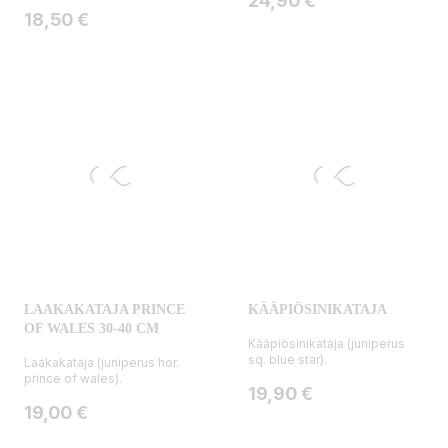
24,90 €
Hinta
18,50 €
LAAKAKATAJA PRINCE
KÄÄPIÖSINIKATAJA
OF WALES 30-40 CM
Kääpiösinikataja (juniperus
sq. blue star).
Laakakataja (juniperus hor.
prince of wales).
Hinta
19,90 €
Hinta
19,00 €