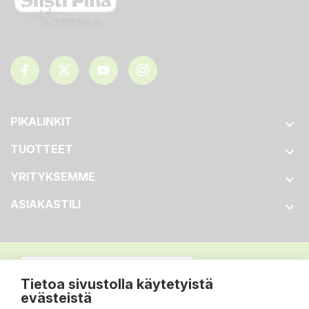
PIKALINKIT

TUOTTEET

YRITYKSEMME

ASIAKASTILI

Tietoa sivustolla käytetyistä
evästeistä