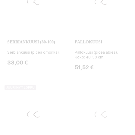
SERBIANKUUSI (80-100)
PALLOKUUSI
Serbiankuusi (picea omorika).
Pallokuusi (picea abies).
Koko: 40-50 cm.
Hinta
33,00 €
Hinta
51,52 €
JUURI NYT LOPPU