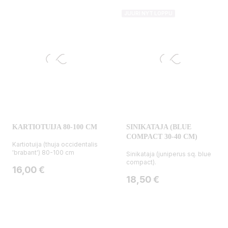
JUURI NYT LOPPU
KARTIOTUIJA 80-100 CM
SINIKATAJA (BLUE
COMPACT 30-40 CM)
Kartiotuija (thuja occidentalis
'brabant') 80-100 cm
Sinikataja (juniperus sq. blue
compact).
Hinta
16,00 €
Hinta
18,50 €