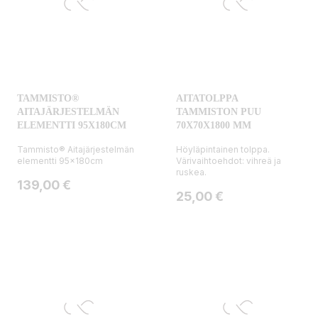
TAMMISTO®
AITATOLPPA
AITAJÄRJESTELMÄN
TAMMISTON PUU
ELEMENTTI 95X180CM
70X70X1800 MM
Tammisto® Aitajärjestelmän
Höyläpintainen tolppa.
elementti 95x180cm
Värivaihtoehdot: vihreä ja
ruskea.
Hinta
139,00 €
Hinta
25,00 €