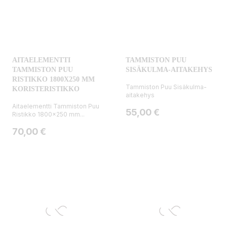
AITAELEMENTTI
TAMMISTON PUU
TAMMISTON PUU
SISÄKULMA-AITAKEHYS
RISTIKKO 1800X250 MM
Tammiston Puu Sisäkulma-
KORISTERISTIKKO
aitakehys
Aitaelementti Tammiston Puu
Hinta
55,00 €
Ristikko 1800x250 mm...
Hinta
70,00 €