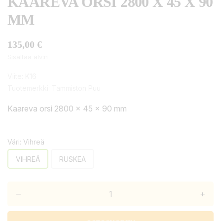
KAAREVA ORSI 2800 X 45 X 90
MM
135,00 €
Sisältää alv:n
Viite:
K16
Tuotemerkki:
Tammiston Puu
Kaareva orsi 2800 x 45 x 90 mm
Väri: Vihreä
VIHREÄ
RUSKEA
–
+