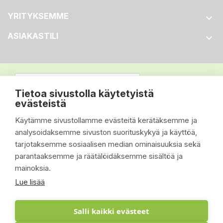
YRITYKSEMME

ASIAKASTILI

Tietoa sivustolla käytetyistä
evästeistä
Käytämme sivustollamme evästeitä kerätäksemme ja
analysoidaksemme sivuston suorituskykyä ja käyttöä,
tarjotaksemme sosiaalisen median ominaisuuksia sekä
parantaaksemme ja räätälöidäksemme sisältöä ja
mainoksia.
Lue lisää
Salli kaikki evästeet