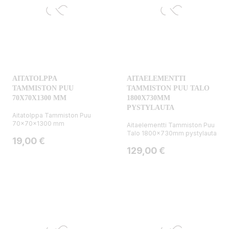
AITATOLPPA
AITAELEMENTTI
TAMMISTON PUU
TAMMISTON PUU TALO
70X70X1300 MM
1800X730MM
PYSTYLAUTA
Aitatolppa Tammiston Puu
70x70x1300 mm
Aitaelementti Tammiston Puu
Talo 1800x730mm pystylauta
Hinta
19,00 €
Hinta
129,00 €