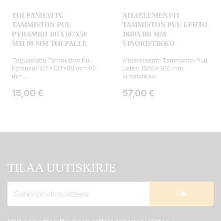
TOLPANHATTU
AITAELEMENTTI
TAMMISTON PUU
TAMMISTON PUU LEHTO
PYRAMIDI 107X107X50
1800X300 MM
MM 90 MM TOLPALLE
VINORISTIKKO
Tolpanhattu Tammiston Puu
Aitaelementti Tammiston Puu
Pyramidi 107x107x50 mm 90
Lehto 1800x300 mm
mm...
vinoristikko
Hinta
Hinta
15,00 €
57,00 €
TILAA UUTISKIRJE