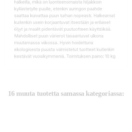
halkeilla, mikä on luonteenomaista hiljakkoin
kyllästetylle puulle, etenkin auringon paahde
saattaa kuivattaa puun turhan nopeasti. Halkeamat
kuitenkin usein korjaantuvat itsestään ja erilaiset
öljyt ja maalit ​pidentävät puutuotteen käyttöikää.
Mahdolliset puun värierot tasaantuvat ulkona
muutamassa viikossa. Hyvin hoidettuna
ekologisesta puusta valmistetut tuotteet kuitenkin
kestävät vuosikymmeniä. Toimituksen paino: 10 kg
16 muuta tuotetta samassa kategoriassa: