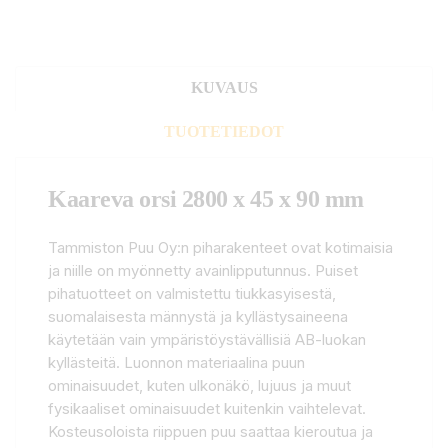
KUVAUS
TUOTETIEDOT
Kaareva orsi 2800 x 45 x 90 mm
Tammiston Puu Oy:n piharakenteet ovat kotimaisia
ja niille on myönnetty avainlipputunnus. Puiset
pihatuotteet on valmistettu tiukkasyisestä,
suomalaisesta männystä ja kyllästysaineena
käytetään vain ympäristöystävällisiä AB-luokan
kyllästeitä. Luonnon materiaalina puun
ominaisuudet, kuten ulkonäkö, lujuus ja muut
fysikaaliset ominaisuudet kuitenkin vaihtelevat.
Kosteusoloista riippuen puu saattaa kieroutua ja