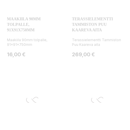
MAAKIILA 90MM
TERASSIELEMENTTI
TOLPALLE,
TAMMISTON PUU
91X91X750MM
KAAREVA AITA
Maakiila 90mm tolpalle,
Terassielementti Tammiston
91x91x750mm
Puu Kaareva aita
Hinta
Hinta
16,00 €
269,00 €