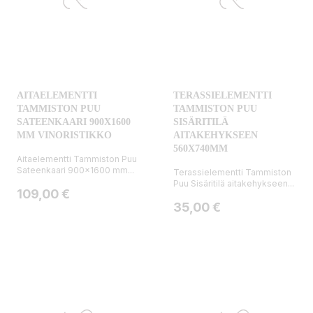
AITAELEMENTTI
TERASSIELEMENTTI
TAMMISTON PUU
TAMMISTON PUU
SATEENKAARI 900X1600
SISÄRITILÄ
MM VINORISTIKKO
AITAKEHYKSEEN
560X740MM
Aitaelementti Tammiston Puu
Sateenkaari 900x1600 mm...
Terassielementti Tammiston
Puu Sisäritilä aitakehykseen...
Hinta
109,00 €
Hinta
35,00 €