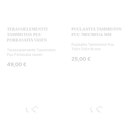
TERASSIELEMENTTI
PUULAATTA TAMMISTON
TAMMISTON PUU
PUU 700X700X16 MM
PORRASAITA VASEN
Puulaatta Tammiston Puu
700x700x16 mm
Terassielementti Tammiston
Puu Porrasaita vasen
Hinta
25,00 €
Hinta
49,00 €