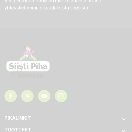
Voit peruuttaa tilauksen milloin tahansa. Katso
yhteystietomme oikeudellisista tiedoista.
PIKALINKIT

TUOTTEET
