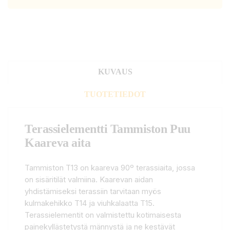
KUVAUS
TUOTETIEDOT
Terassielementti Tammiston Puu
Kaareva aita
Tammiston T13 on kaareva 90º terassiaita, jossa
on sisäritilät valmiina. Kaarevan aidan
yhdistämiseksi terassiin tarvitaan myös
kulmakehikko T14 ja viuhkalaatta T15.
Terassielementit on valmistettu kotimaisesta
painekyllästetystä männystä ja ne kestävät