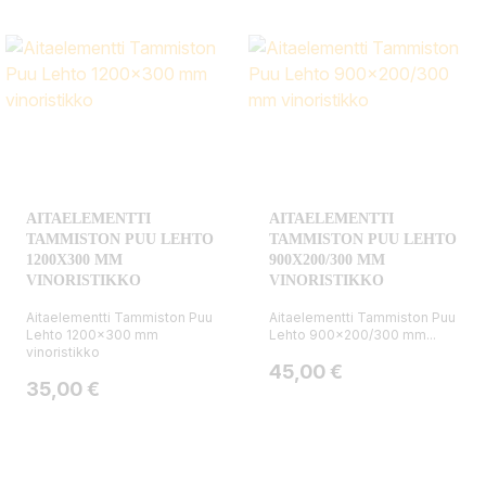
AITAELEMENTTI
AITAELEMENTTI
TAMMISTON PUU LEHTO
TAMMISTON PUU LEHTO
1200X300 MM
900X200/300 MM
VINORISTIKKO
VINORISTIKKO
Aitaelementti Tammiston Puu
Aitaelementti Tammiston Puu
Lehto 1200x300 mm
Lehto 900x200/300 mm...
vinoristikko
Hinta
45,00 €
Hinta
35,00 €