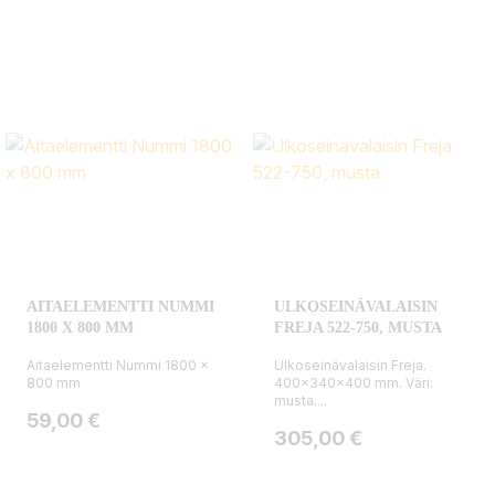
AITAELEMENTTI NUMMI
ULKOSEINÄVALAISIN
1800 X 800 MM
FREJA 522-750, MUSTA
Aitaelementti Nummi 1800 x
Ulkoseinävalaisin Freja.
800 mm
400x340x400 mm. Väri:
musta....
Hinta
59,00 €
Hinta
305,00 €