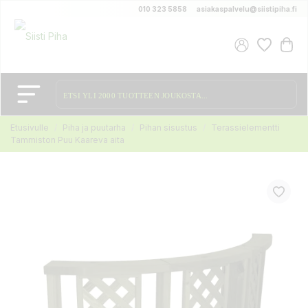
010 323 5858
asiakaspalvelu@siistipiha.fi
Etusivulle
Piha ja puutarha
Pihan sisustus
Terassielementti
Tammiston Puu Kaareva aita