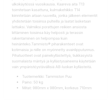
ulkokäytössä vuosikausia. Kaareva aita T13
toimitetaan kasattuna, kulmakehikko T14
kiinnitetään aitaan ruuveilla, jonka jälkeen elementit
yhdistetään toisiinsa pulteilla ja laatat lasketaan
lattiaksi. Valmiiksi porattujen reikien ansiosta
liittäminen toisiinsa käy helposti ja terassin
rakentaminen on helpompaa kuin
heinänteko.Tammisto® piharakenteet ovat
kotimaisia ja niille on myönnetty avainlipputunnus.
Pihatuotteet ovat painekyllästettyä, tiukkasyistä
suomalaista mäntyä ja kyllästysaineena käytetään
vain ympäristöystävällisiä AB-luokan kyllästeitä.
Tuotemerkki: Tammiston Puu
Paino: 50 kg
Mitat: 980mm x 980mm, korkeus 710mm