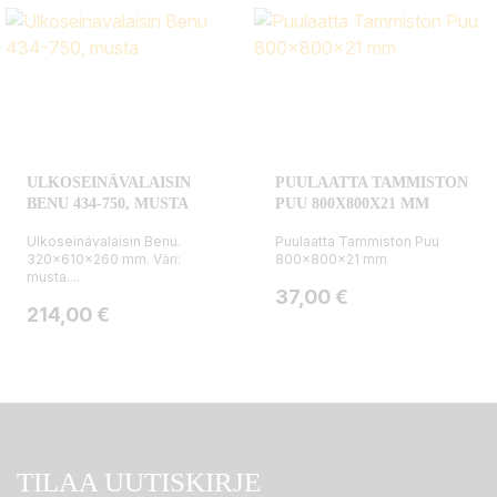
ULKOSEINÄVALAISIN
PUULAATTA TAMMISTON
BENU 434-750, MUSTA
PUU 800X800X21 MM
Ulkoseinävalaisin Benu.
Puulaatta Tammiston Puu
320x610x260 mm. Väri:
800x800x21 mm
musta....
Hinta
37,00 €
Hinta
214,00 €
TILAA UUTISKIRJE