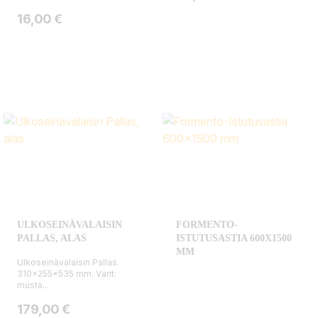
Hinta
16,00 €
ULKOSEINÄVALAISIN
FORMENTO-
PALLAS, ALAS
ISTUTUSASTIA 600X1500
MM
Ulkoseinävalaisin Pallas.
310x255x535 mm. Värit:
musta...
Hinta
179,00 €