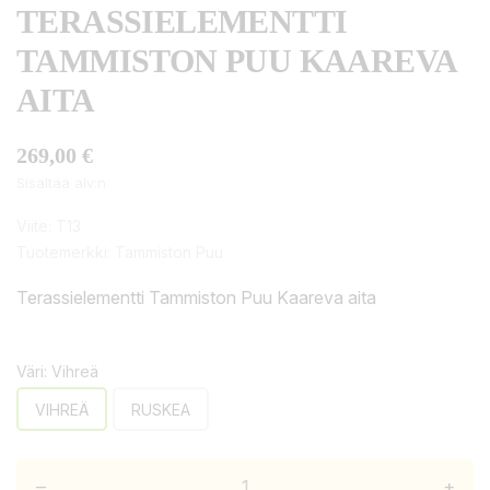
TERASSIELEMENTTI
TAMMISTON PUU KAAREVA
AITA
269,00 €
Sisältää alv:n
Viite:
T13
Tuotemerkki:
Tammiston Puu
Terassielementti Tammiston Puu Kaareva aita
Väri: Vihreä
VIHREÄ
RUSKEA
–
+