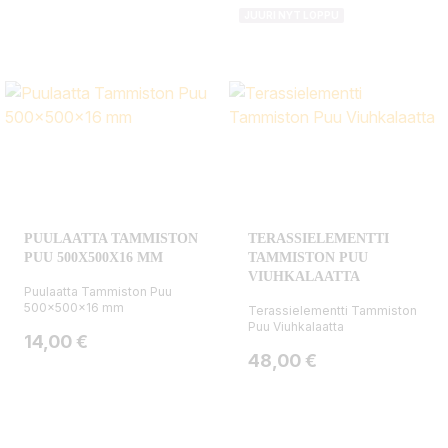
JUURI NYT LOPPU
PUULAATTA TAMMISTON
TERASSIELEMENTTI
PUU 500X500X16 MM
TAMMISTON PUU
VIUHKALAATTA
Puulaatta Tammiston Puu
500x500x16 mm
Terassielementti Tammiston
Puu Viuhkalaatta
Hinta
14,00 €
Hinta
48,00 €