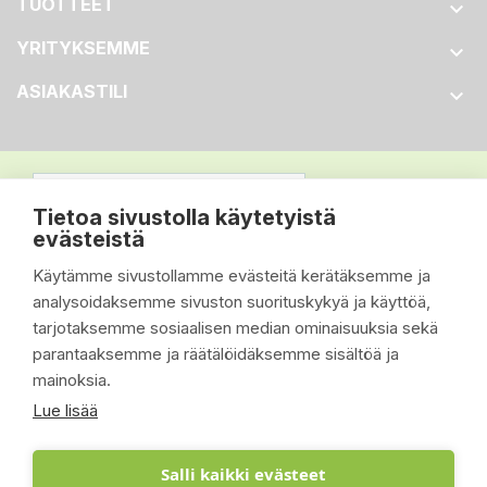
TUOTTEET

YRITYKSEMME

ASIAKASTILI

Tietoa sivustolla käytetyistä
evästeistä
Käytämme sivustollamme evästeitä kerätäksemme ja
analysoidaksemme sivuston suorituskykyä ja käyttöä,
tarjotaksemme sosiaalisen median ominaisuuksia sekä
parantaaksemme ja räätälöidäksemme sisältöä ja
mainoksia.
Lue lisää
Salli kaikki evästeet