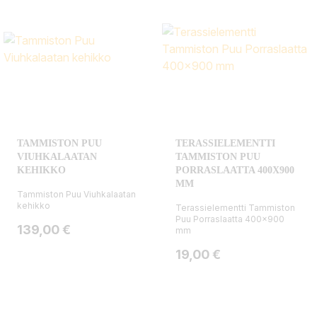
TAMMISTON PUU
TERASSIELEMENTTI
VIUHKALAATAN
TAMMISTON PUU
KEHIKKO
PORRASLAATTA 400X900
MM
Tammiston Puu Viuhkalaatan
kehikko
Terassielementti Tammiston
Puu Porraslaatta 400x900
Hinta
139,00 €
mm
Hinta
19,00 €