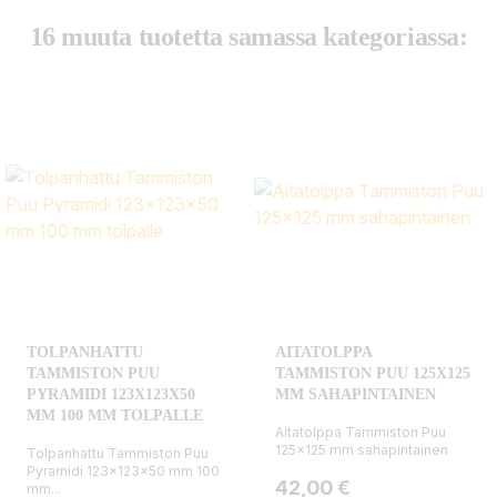
16 muuta tuotetta samassa kategoriassa:
TOLPANHATTU
AITATOLPPA
TAMMISTON PUU
TAMMISTON PUU 125X125
PYRAMIDI 123X123X50
MM SAHAPINTAINEN
MM 100 MM TOLPALLE
Aitatolppa Tammiston Puu
125x125 mm sahapintainen
Tolpanhattu Tammiston Puu
Pyramidi 123x123x50 mm 100
Hinta
42,00 €
mm...