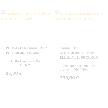
PUULAATTA TAMMISTON
TAMMISTO
PUU 800X800X16 MM
AITAJÄRJESTELMÄN
ELEMENTTI 160X180CM
Puulaatta Tammiston Puu
800x800x16 mm
Tammisto Aitajärjestelmän
elementti 160x180cm
Hinta
25,00 €
Hinta
239,00 €