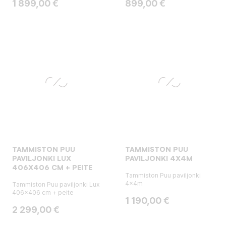
Hinta
Hinta
1 899,00 €
899,00 €
TAMMISTON PUU
TAMMISTON PUU
PAVILJONKI LUX
PAVILJONKI 4X4M
406X406 CM + PEITE
Tammiston Puu paviljonki
4x4m
Tammiston Puu paviljonki Lux
406x406 cm + peite
Hinta
1 190,00 €
Hinta
2 299,00 €