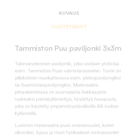
KUVAUS
TUOTETIEDOT
Tammiston Puu paviljonki 3x3m
Tukevarunkoinen paviljonki, joka voidaan yhdistää
esim. Tammiston Puun valmisterasseihin. Tuote on
jälkikäteen muokattavissa esim. pleksipaviljongiksi
tai Saaristolaispaviljongiksi. Materiaalina
piharakenteissa on suomalaista tiukkasyistä
ruskeaksi painekyllästettyä, höylättyä havupuuta,
joka on käsitelty ympäristöystävällisillä AB-luokan
kyllästeillä.
Luonnon materiaalina puun ominaisuudet, kuten
ulkonäkö, lujuus ja muut fysikaaliset ominaisuudet