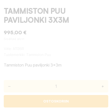
TAMMISTON PUU
PAVILJONKI 3X3M
995,00 €
Sisältää alv:n
Viite:
A1136R
Tuotemerkki:
Tammiston Puu
Tammiston Puu paviljonki 3x3m
–
+
OSTOSKORIIN