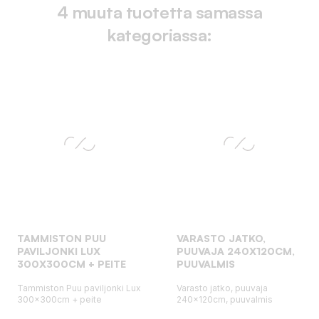
4 muuta tuotetta samassa
kategoriassa:
TAMMISTON PUU
VARASTO JATKO,
PAVILJONKI LUX
PUUVAJA 240X120CM,
300X300CM + PEITE
PUUVALMIS
Tammiston Puu paviljonki Lux
Varasto jatko, puuvaja
300x300cm + peite
240x120cm, puuvalmis