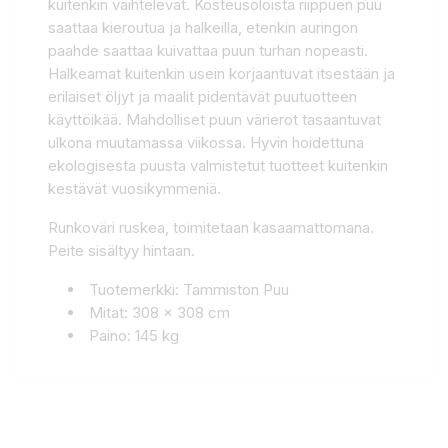
kuitenkin vaihtelevat. Kosteusoloista riippuen puu
saattaa kieroutua ja halkeilla, etenkin auringon
paahde saattaa kuivattaa puun turhan nopeasti.
Halkeamat kuitenkin usein korjaantuvat itsestään ja
erilaiset öljyt ja maalit pidentävät puutuotteen
käyttöikää. Mahdolliset puun värierot tasaantuvat
ulkona muutamassa viikossa. Hyvin hoidettuna
ekologisesta puusta valmistetut tuotteet kuitenkin
kestävät vuosikymmeniä.
Runkoväri ruskea, toimitetaan kasaamattomana.
Peite sisältyy hintaan.
Tuotemerkki: Tammiston Puu
Mitat: 308 x 308 cm
Paino: 145 kg