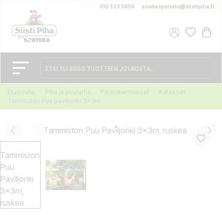
010 323 5858
asiakaspalvelu@siistipiha.fi
Etusivulle
Piha ja puutarha
Piharakennukset
Katokset
Tammiston Puu paviljonki 3x3m